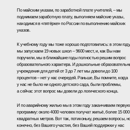
По майским указам, по заработной плате учителей, – мы
поднимаем заработную плату, выполняем майские указы,
находимся в «пятёрке» по России по выполнению майских
указов.
К учебному году мы тоже хорошо подготовились: в этом год
мы запускаем 19 новых школ – 9600 мест, и, как Вы нам
поручили, мы в ближайшие годы полностью решим вопрос
образовательного характера. И дошкольные образовательн
учреждения для детей от 3 до 7 лет мы довели до 100
процентов – нет у нас очередей. Раньше, Вы помните, когда
у нас не было ни одного детского сада, были проблемы,
а сейчас этот вопрос мы довели до логического конца.
И по аварийному жилью мы в этом году заканчиваем первую
программу: около 4000 человек получат жильё, более 15 000
квадратных метров. Вот так, потихоньку, решаем вопросы, но
конечно, без Вашего участия, без Вашей поддержки у нас