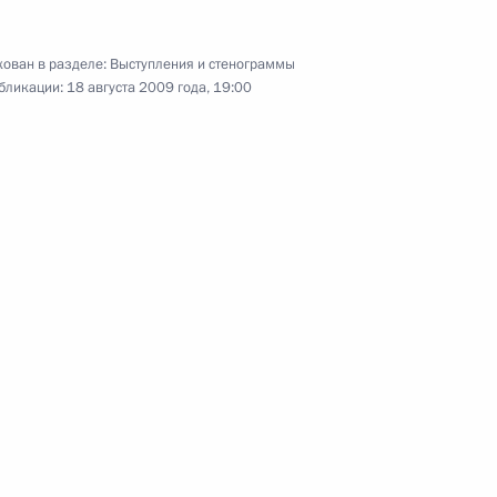
14 августа 2009 года
Аудио, 31 мин.
ован в разделе:
Выступления и стенограммы
бликации:
18 августа 2009 года, 19:00
Начало совещания о мерах
по снижению потребления
алкоголя в России