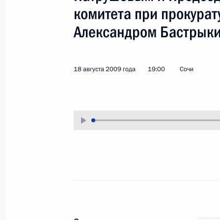
комитета при прокура
24 августа 2009 года
Аудио, 6 мин.
Александром Бастрык
18 августа 2009 года
19:00
Сочи
Совещание с участием членов
Совета Безопасности о мерах
по стабилизации социально-
политической обстановки
и нейтрализации