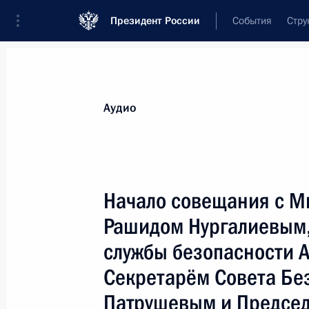
Президент России
События
Стру
Видеозаписи
Фотографии
Аудиозапи
Все материалы
Выступления
Совещан
Аудио
Показа
Начало совещания с М
Рашидом Нургалиевым
Заключительное слово
службы безопасности 
на совещании по вопросам
социально-экономического
Секретарём Совета Бе
развития Сибирского
Патрушевым и Председ
федерального округа