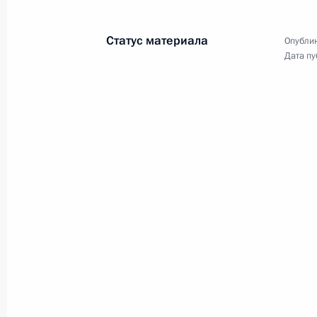
сотрудничеству
17 августа 2009 года
Аудио, 13 мин.
Статус материала
Опублик
Дата пу
Встреча с представителями
студенческих строительных
отрядов