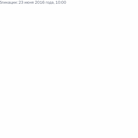
бликации:
23 июня 2016 года, 10:00
итета Всекитайского собрания
2
цзяном
2
10м
дии Нарендрой Моди
6