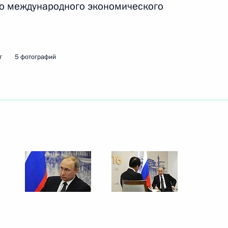
го международного экономического
ть следующие материалы
г
5 фотографий
оприятии по случаю 15-летия
4м
стве, дружбе
й Федерацией и Китайской
оссийско-китайских
3
10м