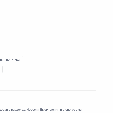
говоров в расширенном
1
няя политика
итайской Народной
1
Р Ли Кэцяном
5
ован в разделах:
Новости
,
Выступления и стенограммы