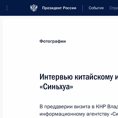
Президент России
События
Стру
Президент
Администрация
Государст
Новости
Стенограммы
Поездки
Те
Фотографии
Рубрикация материалов
Все материалы
Интервью китайскому 
Послания Федеральному Собранию
«Синьхуа»
Заявления по важнейшим вопросам
Совещания, заседания, рабочие встречи
В преддверии визита в КНР Вла
Речи и обращения
информационному агентству «Си