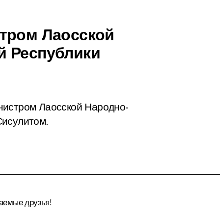
стром Лаосской
й Республики
нистром Лаосской Народно-
Сисулитом.
аемые друзья!