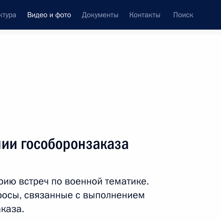
ктура
Видео и фото
Документы
Контакты
Поиск
си
ия, встречи
Встречи со СМИ
май, 2016
ть следующие материалы
ии гособоронзаказа
Посещение концерта
рию встреч по военной тематике.
а
Симфонического оркестра
росы, связанные с выполнением
Мариинского театра
каза.