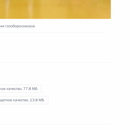
промышленности
13 мая 2016 года
Видео, 8 мин.
нии гособоронзаказа
кое качество,
77.8 МБ
артное качество,
13.8 МБ
Совещание по вопросам