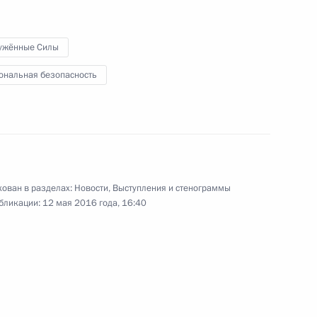
м
развития авиастроения
ужённые Силы
ональная безопасность
12 мая 2016 года
Видео, 2 мин.
ован в разделах:
Новости
,
Выступления и стенограммы
бликации:
12 мая 2016 года, 16:40