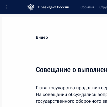
Президент России
События
Стру
Видеозаписи
Фотографии
Аудиозапи
Все материалы
Выступления
Совещан
Видео
Показа
Совещание о выполнен
Заседание Госсовета по вопросам
Глава государства продолжил се
развития строительного комплекс
На совещании обсуждались воп
и совершенствования
государственного оборонного за
градостроительной деятельности