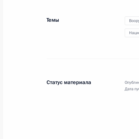
коллектив ВГТРК с 25-летие
начала телевещания
Темы
Воор
Наци
13 мая 2016 года
Видео, 6 мин.
Статус материала
Опублик
Дата пу