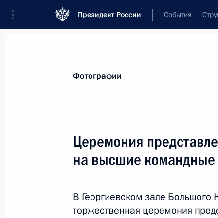
Президент России
События
Стру
Видеозаписи
Фотографии
Аудиозапи
Все материалы
Поездки
Совещания, 
Фотографии
Показа
Церемония представле
на высшие командные
С космодрома Восточн
носителя «Союз-2.1а»
В Георгиевском зале Большого 
28 апреля 2016 года
Амурская область
торжественная церемония предс