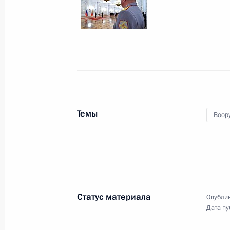
Прямая линия с Влад
14 апреля 2016 года
Москва
29 фо
Темы
Воор
Статус материала
Опублик
Дата пу