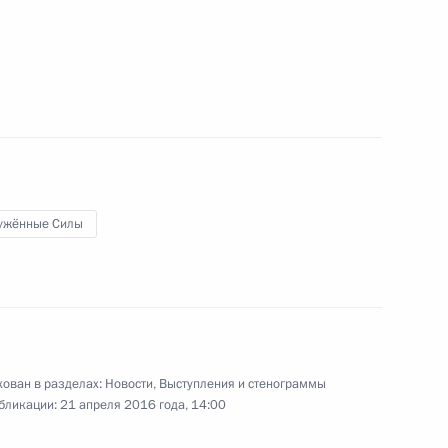
имиром Путиным
то
ужённые Силы
ован в разделах:
Новости
,
Выступления и стенограммы
бликации:
21 апреля 2016 года, 14:00