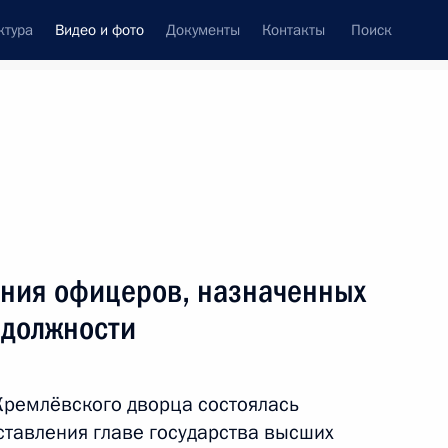
ктура
Видео и фото
Документы
Контакты
Поиск
си
встречи
Церемонии
апрель, 2016
ть следующие материалы
ния офицеров, назначенных
 должности
ый произведён запуск ракеты-
Кремлёвского дворца состоялась
, космодром Восточный
19 фото
тавления главе государства высших