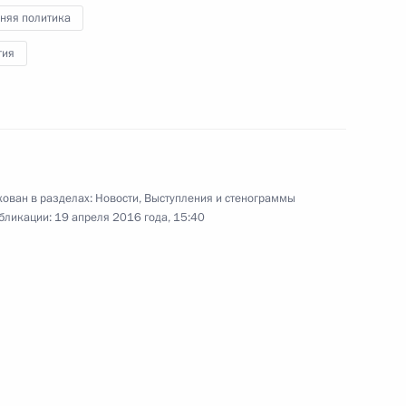
аиля Биньямином Нетаньяху
6
няя политика
гия
в, назначенных на высшие
5
13м
ован в разделах:
Новости
,
Выступления и стенограммы
бликации:
19 апреля 2016 года, 15:40
нни Инфантино
7