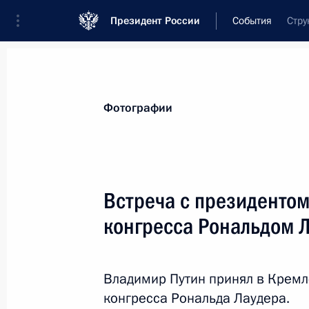
Президент России
События
Стру
Президент
Администрация
Государст
Новости
Стенограммы
Поездки
Те
Фотографии
Рубрикация материалов
Все материалы
Встреча с президенто
Послания Федеральному Собранию
конгресса Рональдом 
Заявления по важнейшим вопросам
Совещания, заседания, рабочие встречи
Владимир Путин принял в Кремл
Речи и обращения
конгресса Рональда Лаудера.