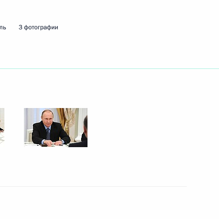
ль
3 фотографии
ть следующие материалы
ической культуры и спорта
9
14м
рования исторической части
2
4м