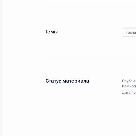
Церемония представления
Темы
Госн
офицеров, назначенных
на высшие командные
должности
21 апреля 2016 года
5 фото
Статус материала
Опублик
Комисс
Дата пу