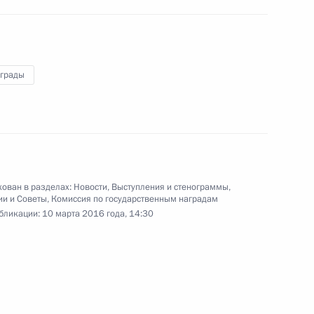
Пленарное заседание съезда
аграды
РСПП
24 марта 2016 года
11 фото
ован в разделах:
Новости
,
Выступления и стенограммы
,
ии и Советы
,
Комиссия по государственным наградам
бликации:
10 марта 2016 года, 14:30