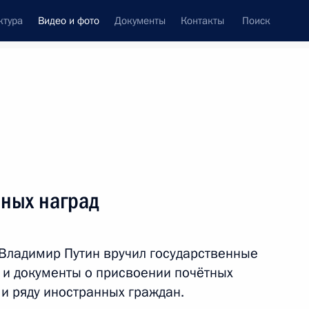
ктура
Видео и фото
Документы
Контакты
Поиск
си
встречи
Церемонии
апрель, 2016
ть следующие материалы
нных наград
ый произведён запуск ракеты-
Владимир Путин вручил государственные
и документы о присвоении почётных
 ряду иностранных граждан.
, космодром Восточный
19 фото