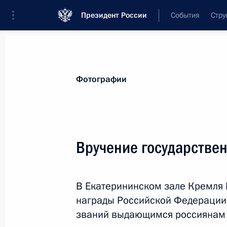
Президент России
События
Стру
Видеозаписи
Фотографии
Аудиозапи
Все материалы
Поездки
Совещания, 
Фотографии
Показа
Вручение государстве
С космодрома Восточн
В Екатерининском зале Кремля 
носителя «Союз-2.1а»
награды Российской Федерации 
званий выдающимся россиянам и
28 апреля 2016 года
Амурская область