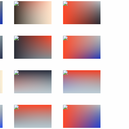
имиром Путиным
то