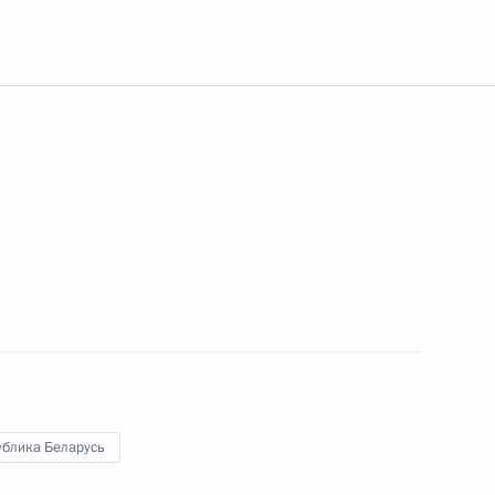
ть следующие материалы
обывающих компаний
4
5м
лексеем Алёшиным
3
ублика Беларусь
аты
:
7