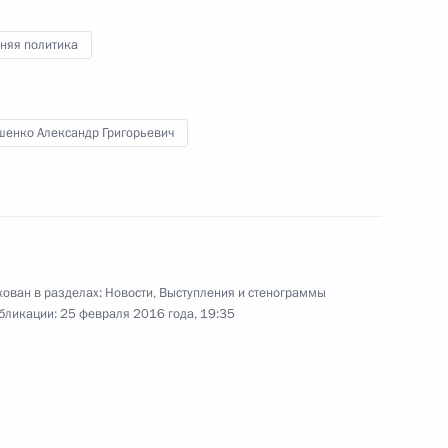
няя политика
к
шенко Александр Григорьевич
правительства Республики
3
авом Битаровым
ль
ован в разделах:
Новости
,
Выступления и стенограммы
я компании «Газпром»
1
бликации:
25 февраля 2016 года, 19:35
ль