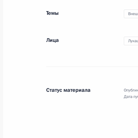
1 марта 2016 года, 16:10
Москва
Темы
Внеш
29 февраля 2016 года, понедельни
Лица
Лука
Рабочая встреча с председателем 
Северная Осетия – Алания Вячесл
29 февраля 2016 года, 15:40
Москва, Крем
Статус материала
Опублик
Встреча с председателем правлени
Дата пу
Алексеем Миллером
29 февраля 2016 года, 13:40
Москва, Крем