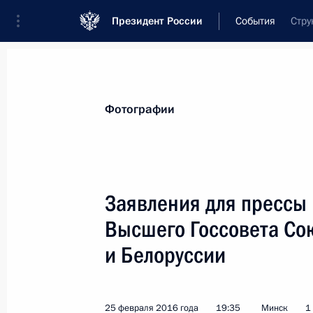
Президент России
События
Стру
Президент
Администрация
Государст
Новости
Стенограммы
Поездки
Те
Фотографии
Рубрикация материалов
Все материалы
Заявления для прессы 
Послания Федеральному Собранию
Высшего Госсовета Со
Заявления по важнейшим вопросам
и Белоруссии
Совещания, заседания, рабочие встречи
Речи и обращения
25 февраля 2016 года
19:35
Минск
1