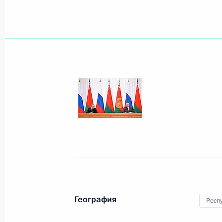
Показа
1 марта 2016 года, вторник
Встреча с руководителями нефтед
1 марта 2016 года, 17:20
Москва, Кремль
Встреча с главой Ростехнадзора А
1 марта 2016 года, 16:45
Москва, Кремль
География
Респ
Съезд Торгово-промышленной пал