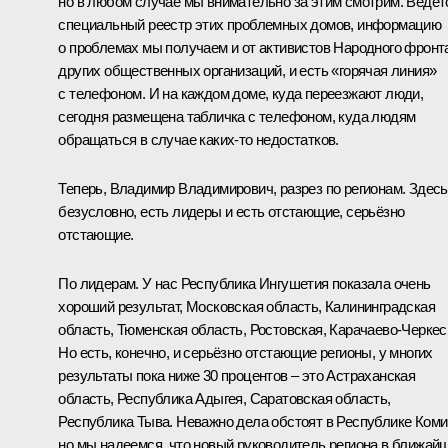
но в любом случае мы внимательно за этим смотрим. Ведёт
специальный реестр этих проблемных домов, информацию
о проблемах мы получаем и от активистов Народного фронт
других общественных организаций, и есть «горячая линия»
с телефоном. И на каждом доме, куда переезжают люди,
сегодня размещена табличка с телефоном, куда людям
обращаться в случае каких‑то недостатков.
Теперь, Владимир Владимирович, разрез по регионам. Здесь
безусловно, есть лидеры и есть отстающие, серьёзно
отстающие.
По лидерам. У нас Республика Ингушетия показала очень
хороший результат, Московская область, Калининградская
область, Тюменская область, Ростовская, Карачаево-Черкес
Но есть, конечно, и серьёзно отстающие регионы, у многих
результаты пока ниже 30 процентов – это Астраханская
область, Республика Адыгея, Саратовская область,
Республика Тыва. Неважно дела обстоят в Республике Коми
но мы надеемся, что новый руководитель региона в ближай