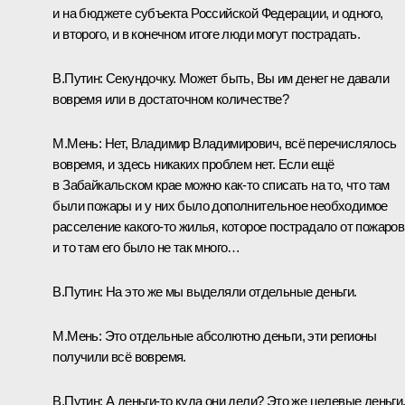
и на бюджете субъекта Российской Федерации, и одного,
и второго, и в конечном итоге люди могут пострадать.
В.Путин:
Секундочку. Может быть, Вы им денег не давали
вовремя или в достаточном количестве?
М.Мень:
Нет, Владимир Владимирович, всё перечислялось
вовремя, и здесь никаких проблем нет. Если ещё
в Забайкальском крае можно как‑то списать на то, что там
были пожары и у них было дополнительное необходимое
расселение какого‑то жилья, которое пострадало от пожаров
и то там его было не так много…
В.Путин:
На это же мы выделяли отдельные деньги.
М.Мень:
Это отдельные абсолютно деньги, эти регионы
получили всё вовремя.
В.Путин:
А деньги‑то куда они дели? Это же целевые деньги