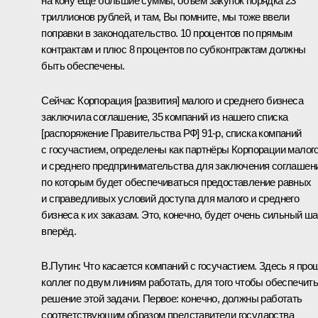
на кону ещё большие суммы, объём закупок порядка 23
триллионов рублей, и там, Вы помните, мы тоже ввели
поправки в законодательство. 10 процентов по прямым
контрактам и плюс 8 процентов по субконтрактам должны
быть обеспечены.
Сейчас Корпорация [развития] малого и среднего бизнеса
заключила соглашение, 35 компаний из нашего списка
[распоряжение Правительства РФ] 91-р, списка компаний
с госучастием, определены как партнёры Корпорации малог
и среднего предпринимательства для заключения соглашен
по которым будет обеспечиваться предоставление равных
и справедливых условий доступа для малого и среднего
бизнеса к их заказам. Это, конечно, будет очень сильный ша
вперёд.
В.Путин:
Что касается компаний с госучастием. Здесь я про
коллег по двум линиям работать, для того чтобы обеспечит
решение этой задачи. Первое: конечно, должны работать
соответствующим образом представители государства