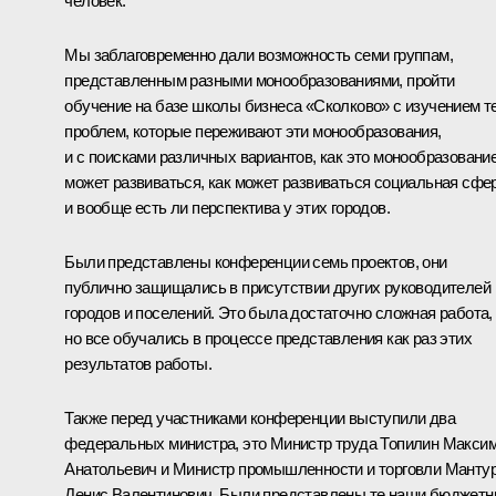
человек.
Мы заблаговременно дали возможность семи группам,
представленным разными монообразованиями, пройти
обучение на базе школы бизнеса «Сколково» с изучением т
проблем, которые переживают эти монообразования,
и с поисками различных вариантов, как это монообразовани
может развиваться, как может развиваться социальная сфе
и вообще есть ли перспектива у этих городов.
Были представлены конференции семь проектов, они
публично защищались в присутствии других руководителей
городов и поселений. Это была достаточно сложная работа,
но все обучались в процессе представления как раз этих
результатов работы.
Также перед участниками конференции выступили два
федеральных министра, это Министр труда
Топилин
Макси
Анатольевич и Министр промышленности и торговли
Манту
Денис Валентинович. Были представлены те наши бюджет