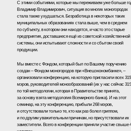
С этими событиями, которые мы переживаем уже больше го
Владимир Владимирович, ситуация во многих моногородах
стала также ухудшаться. Безработица в некоторых таких
муниципальных образованиях стала выше, чем в среднем
по субъекту, в котором они находятся, и часто это старые
предприятия, доставшиеся ещё из советской хозяйственной
системы, они испытывают сложности и со сбытом своей
продукции.
Мы вместе с Фондом, который был по Вашему поручению
создан – Фондом моногородов при «Внешэкономбанке», –
организовали конференцию, на которую пригласили всех 31
мэров, руководителей монообразований (их у нас сейчас 31
по той методологии, которая в Правительстве принята,
за основу взята методология Всемирного банка). И на этот
семинар, на эту конференцию, прибыли 268 мэров,
и отсутствовали только те, кто как раз болел гриппом,
и по другим уважительным причинам, но присутствовали их
заместители. Всего в конференции приняли участие свыше 