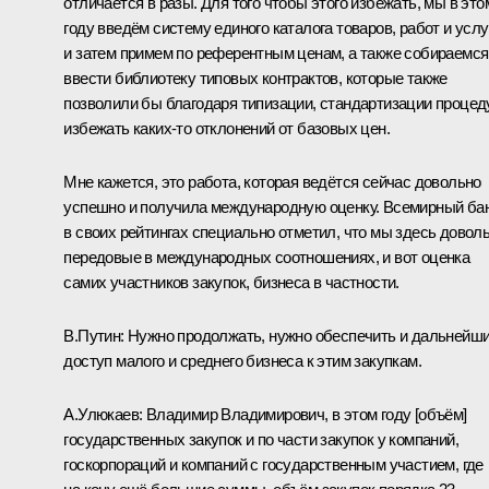
отличается в разы. Для того чтобы этого избежать, мы в это
году введём систему единого каталога товаров, работ и услу
и затем примем по референтным ценам, а также собираемся
ввести библиотеку типовых контрактов, которые также
позволили бы благодаря типизации, стандартизации процед
избежать каких‑то отклонений от базовых цен.
Мне кажется, это работа, которая ведётся сейчас довольно
успешно и получила международную оценку. Всемирный ба
в своих рейтингах специально отметил, что мы здесь довол
передовые в международных соотношениях, и вот оценка
самих участников закупок, бизнеса в частности.
В.Путин:
Нужно продолжать, нужно обеспечить и дальнейш
доступ малого и среднего бизнеса к этим закупкам.
А.Улюкаев:
Владимир Владимирович, в этом году [объём]
государственных закупок и по части закупок у компаний,
госкорпораций и компаний с государственным участием, где