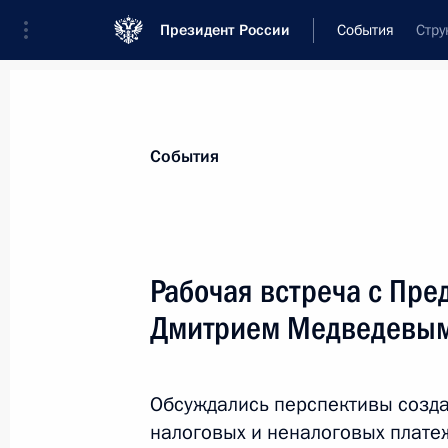
Президент России
События
Стру
Президент
Администрация
Государст
Новости
Стенограммы
Поездки
Те
События
Рубрикация материалов
Все материалы
Рабочая встреча с Пре
Послания Федеральному Собранию
Дмитрием Медведевы
Заявления по важнейшим вопросам
Совещания, заседания, рабочие встречи
Обсуждались перспективы созд
Речи и обращения
налоговых и неналоговых плате