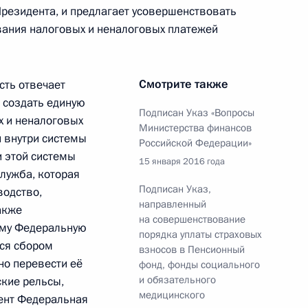
резидента, и предлагает усовершенствовать
ания налоговых и неналоговых платежей
Агентства стратегических
6
5м
Смотрите также
ость отвечает
асть, Ново-Огарёво
 создать единую
Подписан Указ «Вопросы
х и неналоговых
Министерства финансов
 внутри системы
Российской Федерации»
 этой системы
15 января 2016 года
лужба, которая
Федеральной
3
Подписан Указ,
водство,
Артемьевым
направленный
акже
асть, Ново-Огарёво
на совершенствование
тему Федеральную
порядка уплаты страховых
тся сбором
взносов в Пенсионный
но перевести её
фонд, фонды социального
КН Виктором Ивановым
и обязательного
ские рельсы,
4
медицинского
мент Федеральная
асть, Ново-Огарёво