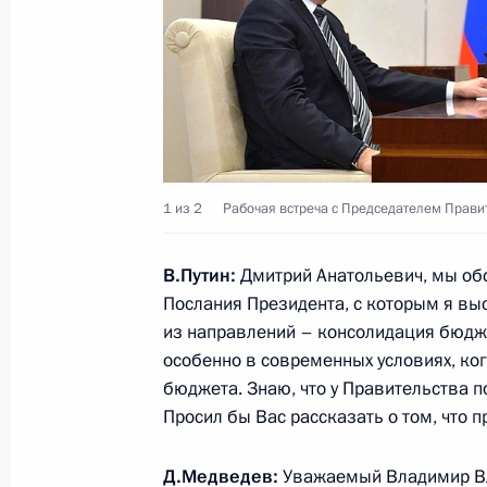
15 января 2016 года, пятница
Рабочая встреча с Председателем 
Медведевым
15 января 2016 года, 15:40
1 из 2
Рабочая встреча с Председателем Прав
Встреча с Президентом Греции Пр
15 января 2016 года, 13:30
Московская обл
В.Путин:
Дмитрий Анатольевич, мы об
Послания Президента, с которым я выс
из направлений – консолидация бюдже
особенно в современных условиях, ко
14 января 2016 года, четверг
бюджета. Знаю, что у Правительства п
Встреча с Дмитрием Мезенцевым
Просил бы Вас рассказать о том, что 
14 января 2016 года, 17:15
Московская обл
Д.Медведев:
Уважаемый Владимир Вл