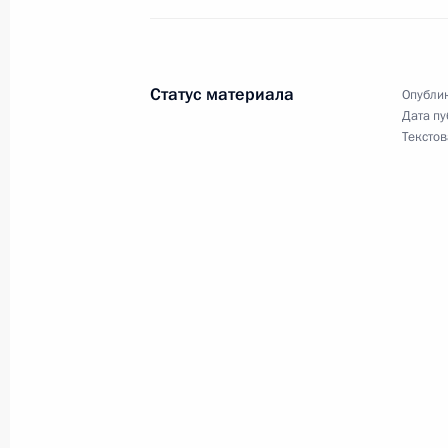
31 декабря 2015 года, 23:55
Статус материала
Опублик
30 декабря 2015 года, среда
Дата пу
Текстов
Рабочая встреча с губернатором Б
Евгением Савченко
30 декабря 2015 года, 14:15
Москва, Кремл
Рабочая встреча с губернатором М
Воробьёвым
30 декабря 2015 года, 13:10
Москва, Кремл