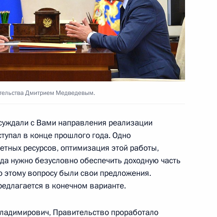
Правительства Дмитрием
2
ительства Дмитрием Медведевым.
окописом Павлопулосом
6
асть, Ново-Огарёво
суждали с Вами направления реализации
тупал в конце прошлого года. Одно
тных ресурсов, оптимизация этой работы,
гда нужно безусловно обеспечить доходную часть
о этому вопросу были свои предложения.
предлагается в конечном варианте.
3
асть, Ново-Огарёво
адимирович, Правительство проработало