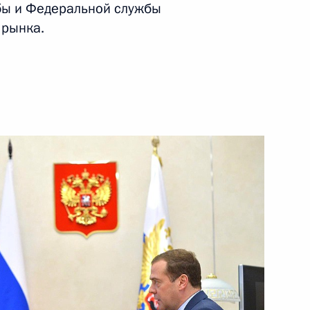
ы и Федеральной службы
 рынка.
ть следующие материалы
ия компании «НОВАТЭК»
3
 Бен Хамадом Аль Тани
5