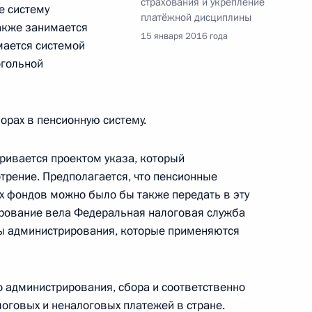
страхования и укрепление
е систему
платёжной дисциплины
акже занимается
15 января 2016 года
мается системой
ва
3
огольной
асть, Ново-Огарёво
орах в пенсионную систему.
ривается проектом указа, который
трение. Предполагается, что пенсионные
флот» Виталием Савельевым
3
х фондов можно было бы также передать в эту
рт Шереметьево
рирование вела Федеральная налоговая служба
ды администрирования, которые применяются
 Часть 2
6
о администрирования, сбора и соответственно
оговых и неналоговых платежей в стране.