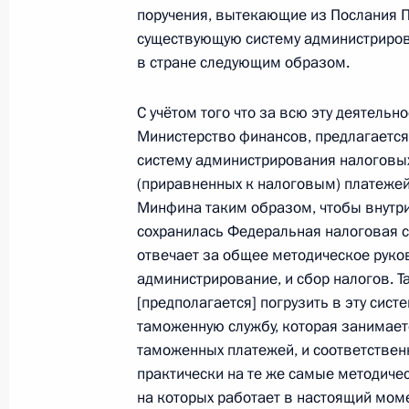
поручения, вытекающие из Послания П
существующую систему администриров
Заседание наблюдательного совета 
в стране следующим образом.
инициатив
С учётом того что за всю эту деятельн
14 января 2016 года, 15:10
Московская обл
Министерство финансов, предлагается
систему администрирования налоговы
(приравненных к налоговым) платежей
13 января 2016 года, среда
Минфина таким образом, чтобы внутри
сохранилась Федеральная налоговая с
Рабочая встреча с руководителем 
отвечает за общее методическое руко
антимонопольной службы Игорем 
администрирование, и сбор налогов. Т
13 января 2016 года, 22:30
Московская обл
[предполагается] погрузить в эту сис
таможенную службу, которая занимае
таможенных платежей, и соответствен
Рабочая встреча с директором ФС
практически на те же самые методиче
на которых работает в настоящий мо
13 января 2016 года, 21:45
Московская обл