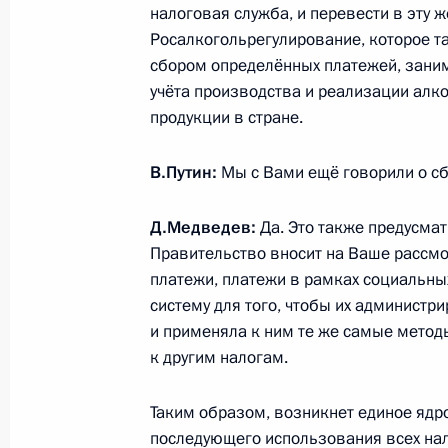
налоговая служба, и перевести в эту ж
Росалкогольрегулирование, которое т
сбором определённых платежей, зани
Совещание с членами Правительст
учёта производства и реализации алк
продукции в стране.
13 января 2016 года, 17:45
Московская обл
В.Путин:
Мы с Вами ещё говорили о сб
12 января 2016 года, вторник
Д.Медведев:
Да. Это также предусмат
Правительство вносит на Ваше рассмо
Встреча с главой компании «Аэро
платежи, платежи в рамках социальны
12 января 2016 года, 13:50
Москва, аэропо
систему для того, чтобы их админист
и применяла к ним те же самые мето
к другим налогам.
Интервью немецкому изданию Bild.
Таким образом, возникнет единое ядр
12 января 2016 года, 06:00
Сочи
последующего использования всех нал