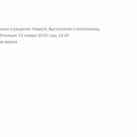
ован в разделах:
Новости
,
Выступления и стенограммы
бликации:
15 января 2016 года, 15:40
ая версия
елгородской области
3
ь
осковской области Андреем
2
ь