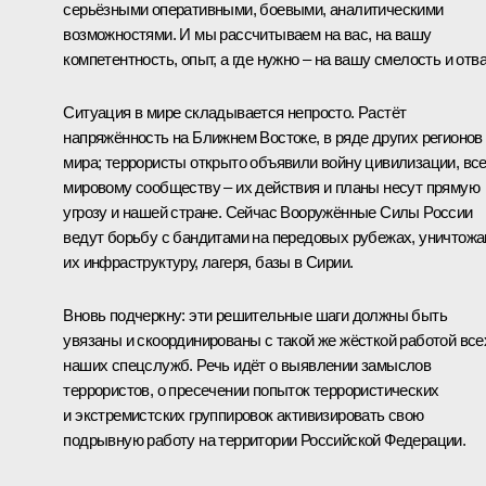
серьёзными оперативными, боевыми, аналитическими
возможностями. И мы рассчитываем на вас, на вашу
компетентность, опыт, а где нужно – на вашу смелость и отва
Ситуация в мире складывается непросто. Растёт
напряжённость на Ближнем Востоке, в ряде других регионов
мира; террористы открыто объявили войну цивилизации, вс
мировому сообществу – их действия и планы несут прямую
угрозу и нашей стране. Сейчас Вооружённые Силы России
ведут борьбу с бандитами на передовых рубежах, уничтож
их инфраструктуру, лагеря, базы в Сирии.
Вновь подчеркну: эти решительные шаги должны быть
увязаны и скоординированы с такой же жёсткой работой все
наших спецслужб. Речь идёт о выявлении замыслов
террористов, о пресечении попыток террористических
и экстремистских группировок активизировать свою
подрывную работу на территории Российской Федерации.