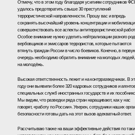
Отмечу, что в этом году благодаря усилиям сотрудников ФС
удалось предотвратить свыше 30 преступлений
террористической направленности. Прошу вас и впредь
сохранять высочайший уровень концентрации и мобилизаци
совершенствовать все аспекты антитеррористической рабо
Особое внимание нужно уделить нейтрализации разного ро
вербовщиков и эмиссаров террористов, которые пытаются
втянуть граждан России в число боевиков. Конечно, в перву
очередь необходимо обратить внимание на молодых людей,
на молодёжь.
Высокая ответственность лежит и на контрразведчиках. В э
году они выявили более 320 кадровых сотрудников и агенто
специальных служб иностранных государств и их пособнико
Мы видим, что разведки ряда стран наращивают, как у нас
говорят, «работу по России». Уверен, сотрудники наших орга
безопасности готовы дать на этот вызов адекватный ответ.
Рассчитываю также на ваши эффективные действия по так