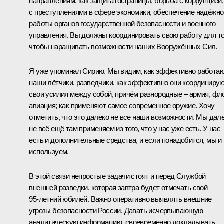
направлениям, как защита госграницы, борьба с коррупцией,
с преступлениями в сфере экономики, обеспечение надёжно
работы органов государственной безопасности и военного
управления. Вы должны координировать свою работу для то
чтобы наращивать возможности наших Вооружённых Сил.
Я уже упоминал Сирию. Мы видим, как эффективно работа
наши лётчики, разведчики, как эффективно они координиру
свои усилия между собой, причём разнородные – армия, фло
авиация; как применяют самое современное оружие. Хочу
отметить, что это далеко не все наши возможности. Мы дал
не всё ещё там применяем из того, что у нас уже есть. У нас
есть и дополнительные средства, и если понадобится, мы и
используем.
В этой связи непростые задачи стоят и перед Службой
внешней разведки, которая завтра будет отмечать свой
95‑летний юбилей. Важно оперативно выявлять внешние
угрозы безопасности России. Давать исчерпывающую
аналитическую информацию, своевременно докладывать