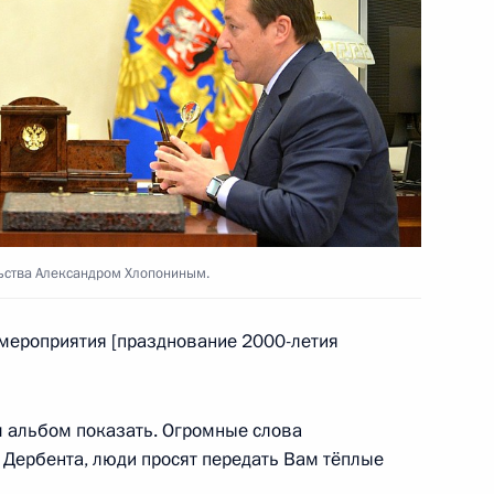
ой области Мариной Ковтун
4
ьства Александром Хлопониным.
 мероприятия [празднование 2000-летия
 «РусГидро» Николаем
3
 альбом показать. Огромные слова
, Дербента, люди просят передать Вам тёплые