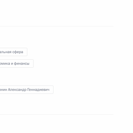
4
ласть, Ново-Огарёво
альная сфера
ва
9
23м
омика и финансы
ласть, Ново-Огарёво
онин Александр Геннадиевич
ктроники
4
6м
ласть, Ново-Огарёво