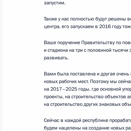
запустим.
Встреча с Премьер-министром Люк
Также у нас полностью будут решены в
6 октября 2015 года, 15:45
Сочи
центра, его запускаем в 2016 году то
Ваше поручение Правительству по пов
Рабочая встреча с Дмитрием Кобы
и стадиона на три с половиной тысячи
6 октября 2015 года, 14:30
Сочи
развивать.
Вами была поставлена и другая очень
новых рабочих мест. Поэтому мы сейч
Встреча с победителями Всемирных
на 2017–2025 годы, где основной упор
6 октября 2015 года, 13:50
Сочи
проекты, на строительство объектов 
на строительство других знаковых объ
5 октября 2015 года, понедельник
Сейчас в каждой республике прорабаты
будем нацелены на создание новых ра