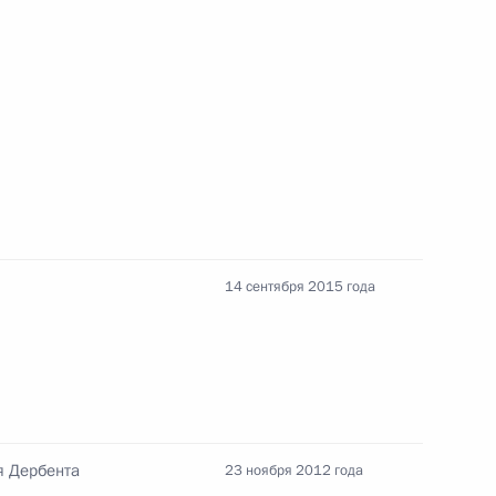
ого края Вячеславом
4
сть, Ново-Огарёво
ндром Хлопониным
3
сть, Ново-Огарёво
14 сентября 2015 года
ажданского общества
7
23м
я Дербента
23 ноября 2012 года