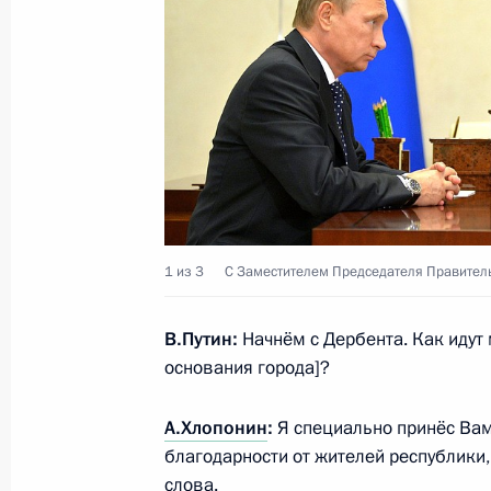
Нахайяном
11 октября 2015 года, 15:30
Сочи
9 октября 2015 года, пятница
Встреча с губернатором Мурманск
9 октября 2015 года, 14:45
Сочи
1 из 3
С Заместителем Председателя Правител
В.Путин:
Начнём с Дербента. Как идут
Встреча с руководителем компании
основания города]?
Шульгиновым
9 октября 2015 года, 13:50
Сочи
А.Хлопонин
:
Я специально принёс Вам
благодарности от жителей республики
слова.