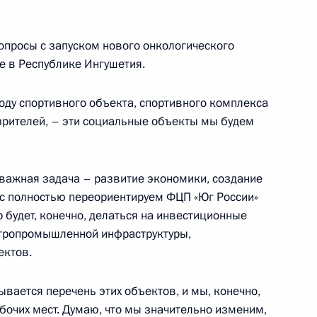
сембурга Ксавье Беттелем
5
опросы с запуском нового онкологического
же в Республике Ингушетия.
оду спортивного объекта, спортивного комплекса
лкиным и Сергеем Левченко
2
 зрителей, – эти социальные объекты мы будем
 важная задача – развитие экономики, создание
ас полностью переориентируем ФЦП «Юг России»
 игр IWAS 2015
10
5м
 будет, конечно, делаться на инвестиционные
агропромышленной инфраструктуры,
ектов.
вается перечень этих объектов, и мы, конечно,
бочих мест. Думаю, что мы значительно изменим,