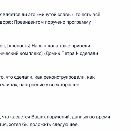
является ли это «минутой славы», то есть всё
 Садовничим
3
говорю: Президентом поручено программу
к, [крепость] Нарын-кала тоже привели
рический комплекс] «Домик Петра I» сделали
го конкурса «Учитель года
16
то, что сделали, как реконструировали, как
 улицах, настроение у всех хорошее.
Алмазбеком Атамбаевым
4
что касается Ваших поручений, данных во время
тия, хотел бы доложить следующее.