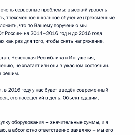
 очень серьезные проблемы: высокий уровень
ь, трёхсменное школьное обучение (трёхсменные
ккейной лиги
20
2м
доложить, что по Вашему поручению мы
 России» на 2014–2016 год и до 2016 года
х как раз для того, чтобы снять напряжение.
геем Шойгу
3
естан, Чеченская Республика и Ингушетия,
ению, не хватает или они в ужасном состоянии.
е решим.
, в 2016 году у нас будет введён современный
оек, сто посещений в день. Объект сдадим,
ана Эмомали Рахмоном
5
купку оборудования – значительные суммы, и я
маю, а абсолютно ответственно заявляю – мы его