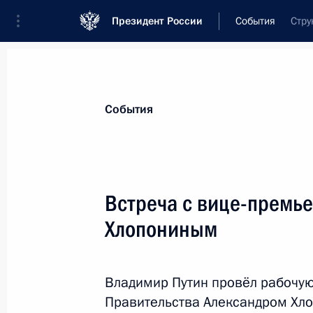
Президент России
События
Стру
Президент
Администрация
Государст
Новости
Стенограммы
Поездки
Те
События
Рубрикация материалов
Все материалы
Встреча с вице-премь
Послания Федеральному Собранию
Хлопониным
Заявления по важнейшим вопросам
Совещания, заседания, рабочие встречи
Владимир Путин провёл рабочую
Речи и обращения
Правительства Александром Хл