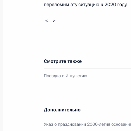
Встреча с губернатором Хабаровск
переломим эту ситуацию к 2020 году.
Шпортом
5 октября 2015 года, 14:50
Московская обла
<…>
Встреча с вице-премьером Алекса
5 октября 2015 года, 13:40
Московская обла
Смотрите также
Поездка в Ингушетию
1 октября 2015 года, четверг
Заседание Совета по развитию гр
и правам человека
Дополнительно
1 октября 2015 года, 17:15
Москва, Кремль
Указ о праздновании 2000-летия основани