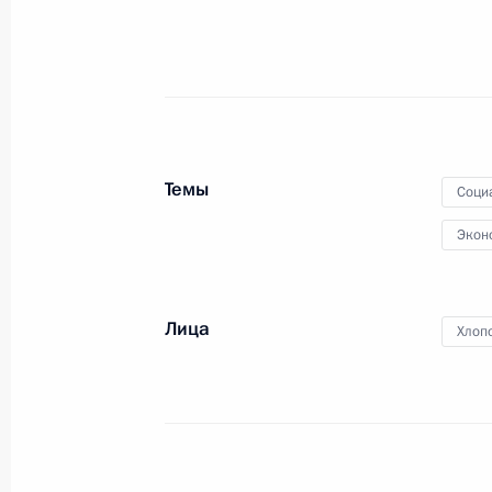
30 сентября 2015 года, среда
Встреча с Сергеем Гапликовым
30 сентября 2015 года, 21:20
Московская об
Темы
Соци
Совещание с членами Правительст
Экон
30 сентября 2015 года, 16:15
Московская об
Лица
Хлоп
29 сентября 2015 года, вторник
Совещание по развитию микроэле
29 сентября 2015 года, 17:20
Московская об