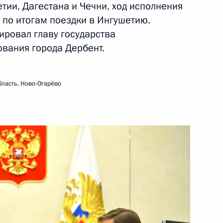
ии, Дагестана и Чечни, ход исполнения
 по итогам поездки в Ингушетию.
ровал главу государства
ть следующие материалы
ования города Дербент.
6
21м
ласть, Ново-Огарёво
е
 Марко Тронкетти Провера
3
-Даби Мухаммедом Аль
3