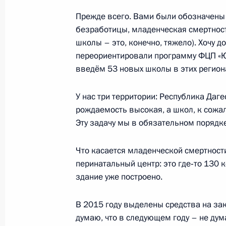
7 октября 2015 года, среда
Прежде всего. Вами были обозначены
безработицы, младенческая смертност
Открытие пятого сезона Ночной хо
школы – это, конечно, тяжело). Хочу 
7 октября 2015 года, 17:00
Сочи
переориентировали программу ФЦП «Юг
введём 53 новых школы в этих региона
Встреча с главой Минобороны Сер
У нас три территории: Республика Даг
рождаемость высокая, а школ, к сожал
7 октября 2015 года, 14:20
Сочи
Эту задачу мы в обязательном порядк
Что касается младенческой смертности
6 октября 2015 года, вторник
перинатальный центр: это где‑то 130 к
здание уже построено.
Встреча с Президентом Таджикист
6 октября 2015 года, 19:45
Сочи
В 2015 году выделены средства на за
думаю, что в следующем году – не ду