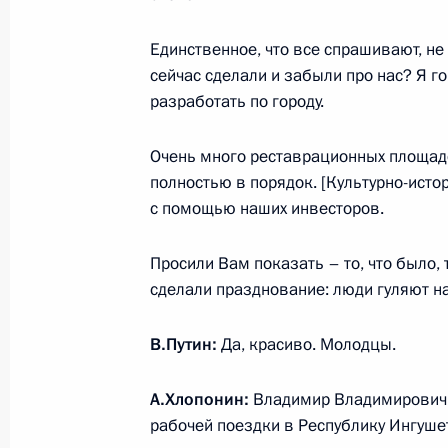
8 октября 2015 года, четверг
Единственное, что все спрашивают, не 
Встреча с ректором МГУ Виктором
сейчас сделали и забыли про нас? Я 
8 октября 2015 года, 16:00
Сочи
разработать по городу.
Очень много реставрационных площадо
полностью в порядок. [Культурно-исто
Встреча с лауреатами всероссийско
с помощью наших инвесторов.
России»
8 октября 2015 года, 14:40
Сочи
Просили Вам показать – то, что было, 
сделали празднование: люди гуляют на
Встреча с Президентом Киргизии 
В.Путин:
Да, красиво. Молодцы.
8 октября 2015 года, 12:30
Сочи
А.Хлопонин:
Владимир Владимирович, 
рабочей поездки в Республику Ингуше