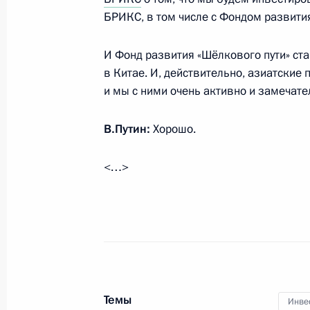
БРИКС, в том числе с Фондом развития
Ответы на вопросы журналистов
12 сентября 2015 года, 16:20
Севастополь
И Фонд развития «Шёлкового пути» ст
в Китае. И, действительно, азиатские
и мы с ними очень активно и замечате
11 сентября 2015 года, пятница
В.Путин:
Хорошо.
Встреча с председателем правлени
Дмитрием Патрушевым
<…>
11 сентября 2015 года, 13:40
Московская об
10 сентября 2015 года, четверг
Встреча с губернатором Магаданс
Печеным
Темы
Инве