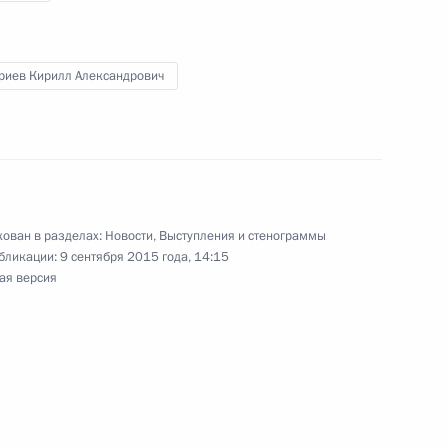
ласть, Ново-Огарёво
риев Кирилл Александрович
да прямых инвестиций
1
асть, Ново-Огарёво
ован в разделах:
Новости
,
Выступления и стенограммы
бликации:
9 сентября 2015 года, 14:15
ая версия
ской области Анатолием
3
асть, Ново-Огарёво