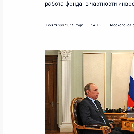
работа фонда, в частности инве
Показа
9 сентября 2015 года
14:15
Московская о
16 сентября 2015 года, среда
Встреча с главой РЖД Олегом Бел
16 сентября 2015 года, 19:15
Сочи
XII Форум межрегионального сотру
и Казахстана
16 сентября 2015 года, 15:50
Сочи