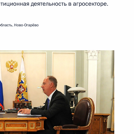
стиционная деятельность в агросекторе.
ть следующие материалы
бласть, Ново-Огарёво
озёровым
4
дничества России
4
7м