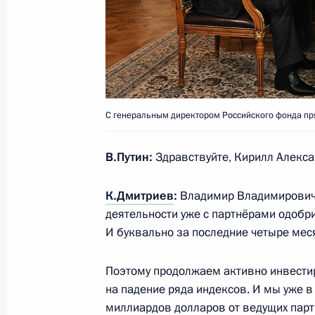
Встреча с Президентом Казахстан
16 сентября 2015 года, 14:00
Сочи
15 сентября 2015 года, вторник
С генеральным директором Российского фонда п
Встреча с Президентом Киргизии 
15 сентября 2015 года, 14:40
Душанбе
В.Путин:
Здравствуйте, Кирилл Алекса
К.Дмитриев
:
Владимир Владимирович, 
деятельности уже с партнёрами одобр
Саммит ОДКБ
И буквально за последние четыре мес
15 сентября 2015 года, 12:30
Душанбе
Поэтому продолжаем активно инвестир
на падение ряда индексов. И мы уже 
Встреча с Президентом Таджикист
миллиардов долларов от ведущих парт