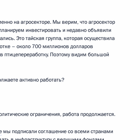
менно на агросекторе. Мы верим, что агросектор
 планируем инвестировать и недавно объявили
ик
чались. Это тайская группа, которая осуществила
отке – около 700 миллионов долларов
-экономического развития
10
5м
 в птицепереработку. Поэтому видим большой
олжаете активно работать?
ии Юнус-Беком Евкуровым
3
литические ограничения, работа продолжается.
е
мы подписали соглашение со всеми странами
вать в инфраструктуру с ведущими фондами