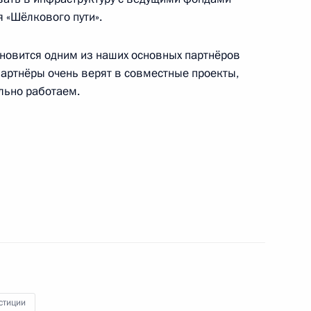
 «Шёлкового пути».
ановится одним из наших основных партнёров
 партнёры очень верят в совместные проекты,
льно работаем.
я «Россельхозбанка»
3
ласть, Ново-Огарёво
кой области Владимиром
4
стиции