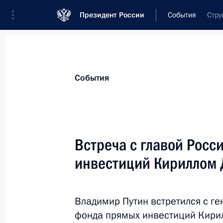
Президент России
События
Стру
Президент
Администрация
Государст
Новости
Стенограммы
Поездки
Те
События
Рубрикация материалов
Все материалы
Встреча с главой Росс
Послания Федеральному Собранию
инвестиций Кириллом
Заявления по важнейшим вопросам
Совещания, заседания, рабочие встречи
Владимир Путин встретился с г
Речи и обращения
фонда прямых инвестиций Кири