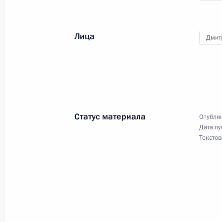
10 сентября 2015 года, 14:40
Московская об
Лица
Дмит
9 сентября 2015 года, среда
Встреча с главой Российского фон
Кириллом Дмитриевым
9 сентября 2015 года, 14:15
Московская обл
Статус материала
Опублик
Дата пу
Текстов
8 сентября 2015 года, вторник
Встреча с врио губернатора Калуж
Артамоновым
8 сентября 2015 года, 13:40
Московская обл