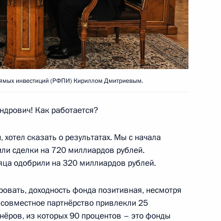
а Нурсултаном Назарбаевым
4
рямых инвестиций (РФПИ) Кириллом Дмитриевым.
Алмазбеком Атамбаевым
2
ндрович! Как работается?
хотел сказать о результатах. Мы с начала
или сделки на 720 миллиардов рублей.
11
10м
яца одобрили на 320 миллиардов рублей.
овать, доходность фонда позитивная, несмотря
в совместное партнёрство привлекли 25
ана Эмомали Рахмоном
нёров, из которых 90 процентов – это фонды
4