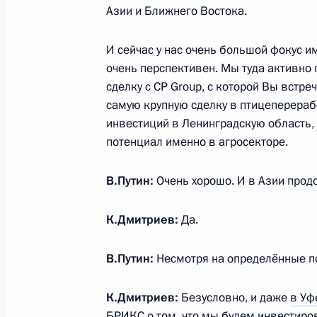
Азии и Ближнего Востока.
15 сентября 2015 года, 09:15
Душанбе
И сейчас у нас очень большой фокус и
очень перспективен. Мы туда активно
14 сентября 2015 года, понедельн
сделку с CP Group, с которой Вы встре
самую крупную сделку в птицеперераб
Совещание по вопросам социально
инвестиций в Ленинградскую область,
Ингушетии
потенциал именно в агросекторе.
14 сентября 2015 года, 14:30
Магас
В.Путин:
Очень хорошо. И в Азии прод
К.Дмитриев:
Да.
Рабочая встреча с главой Ингушет
14 сентября 2015 года, 13:30
Магас
В.Путин:
Несмотря на определённые по
К.Дмитриев:
Безусловно, и даже
в Уф
12 сентября 2015 года, суббота
БРИКС
о том, что мы будем инвестиро