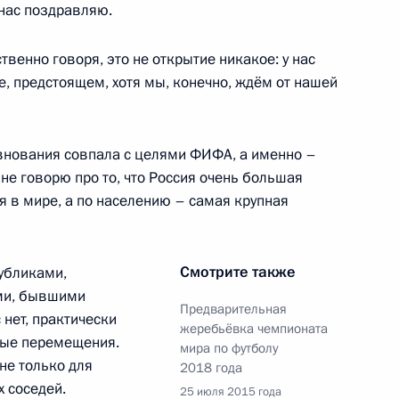
 нас поздравляю.
твенно говоря, это не открытие никакое: у нас
, предстоящем, хотя мы, конечно, ждём от нашей
20
3м
внования совпала с целями ФИФА, а именно –
не говорю про то, что Россия очень большая
я в мире, а по населению – самая крупная
никами фестиваля КВН
7
Смотрите также
убликами,
ми, бывшими
Предварительная
 нет, практически
жеребьёвка чемпионата
ные перемещения.
мира по футболу
ионата мира по футболу
2
4м
не только для
2018 года
х соседей.
25 июля 2015 года