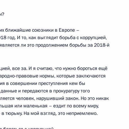
и?
 их ближайшие союзники в Европе –
язанской области Олегом
3
8 год. И то, как выглядит борьба с коррупцией,
 является ли это продолжением борьбы за 2018-й
ть, Ново-Огарёво
ией, все за. И я считаю, что нужно бороться ещё
народно-правовые нормы, которые заключаются
ения в совершении преступления кем бы
ской области Юрием Бергом
данные и передаются в прокуратуру того
4
ляется человек, нарушивший закон. Но это никак
ть, Ново-Огарёво
ольшая или маленькая – ездит по всему миру,
бе в тюрьму. На мой взгляд, это неприемлемо.