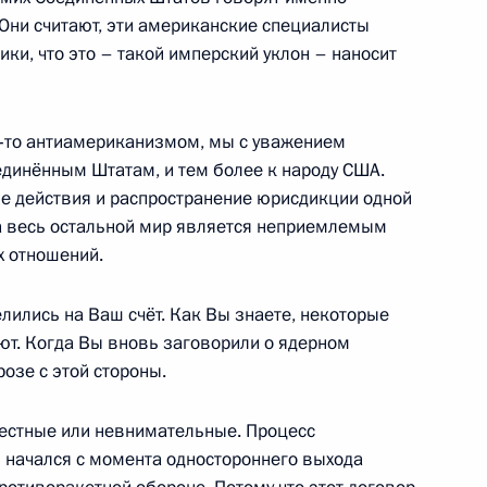
 Они считают, эти американские специалисты
ики, что это – такой имперский уклон – наносит
ва
5
15м
м‑то антиамериканизмом, мы с уважением
динённым Штатам, и тем более к народу США.
ть, Ново-Огарёво
ие действия и распространение юрисдикции одной
на весь остальной мир является неприемлемым
 отношений.
льства Дмитрием Медведевым
1
ть, Ново-Огарёво
лились на Ваш счёт. Как Вы знаете, некоторые
ют. Когда Вы вновь заговорили о ядерном
розе с этой стороны.
естные или невнимательные. Процесс
ыслов на Клязьме»
9
2м
 начался с момента одностороннего выхода