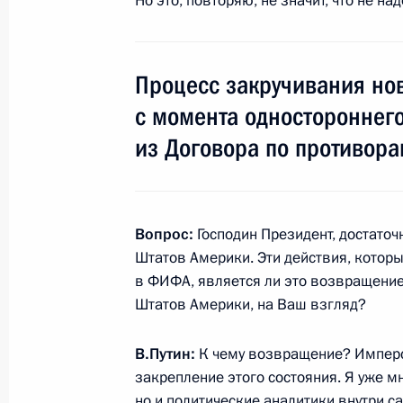
Но это, повторяю, не значит, что не на
Встреча с руководителем Федераль
по рыболовству Ильёй Шестаковым
Процесс закручивания но
20 июля 2015 года, 13:45
Московская облас
с момента одностороннег
из Договора по противора
17 июля 2015 года, пятница
Встреча с лидером КПРФ Геннадие
Вопрос:
Господин Президент, достаточ
17 июля 2015 года, 15:20
Москва, Кремль
Штатов Америки. Эти действия, котор
в ФИФА, является ли это возвращени
Штатов Америки, на Ваш взгляд?
16 июля 2015 года, четверг
В.Путин
:
К чему возвращение? Имперск
Единый день приёмки военной про
закрепление этого состояния. Я уже мн
16 июля 2015 года, 15:15
Москва
но и политические аналитики внутри 