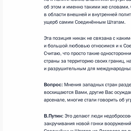
об этом и именно такими же словами.
в области внешней и внутренней полит
ущерб самим Соединённым Штатам.
15 июля 2015 года, среда
Совещание с членами Правительст
Эта позиция никак не связана с каки
и большой любовью относимся и к Сое
15 июля 2015 года, 16:15
Московская облас
Считаю, что просто такие односторонн
страны за территорию своих границ, 
и разрушительным для международных
Встреча с Председателем Правите
15 июля 2015 года, 15:30
Московская облас
Вопрос:
Мнения западных стран разде
восхищаются Вами, другие Вас осужда
арсенале, многие стали говорить об уг
14 июля 2015 года, вторник
В.Путин
:
Это делают люди недобросов
Молодёжный форум «Территория см
закручивания новой гонки вооружений