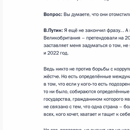
Вопрос:
Вы думаете, что они отомстил
22 июля 2015 года, среда
В.Путин
:
Я ещё не закончил фразу… А
Рабочая встреча с губернатором Р
Великобритания – претендовали на 201
Ковалёвым
заставляет меня задуматься о том, не
и 2022 год.
22 июля 2015 года, 13:45
Московская облас
Ведь никто не против борьбы с коррупц
жёстче. Но есть определённые между
21 июля 2015 года, вторник
в том, что если у кого‑то есть подозр
Встреча с губернатором Оренбург
то ни было, собираются определённые 
государства, гражданином которого яв
21 июля 2015 года, 13:50
Московская облас
не связано с тем, что одна страна – б
всех, кого хочет, хватает и тащит к се
20 июля 2015 года, понедельник