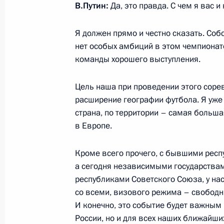
В.Путин
:
Да, это правда. С чем я вас и
26 июля 2015 года, 16:00
Балтийск
Я должен прямо и честно сказать. Собс
нет особых амбиций в этом чемпионате
День Военно-Морского Флота
команды хорошего выступления.
26 июля 2015 года, 15:30
Балтийск
Цель наша при проведении этого соре
расширение географии футбола. Я уже 
страна, по территории – самая больша
25 июля 2015 года, суббота
в Европе.
Встреча с организаторами и участ
Кроме всего прочего, с бывшими респ
25 июля 2015 года, 23:00
Светлогорск
а сегодня независимыми государства
республиками Советского Союза, у нас
со всеми, визового режима – свобод
Предварительная жеребьёвка чемп
И конечно, это событие будет важным 
2018 года
России, но и для всех наших ближайши