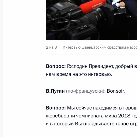
27 июля 2015 года, понедельник
Интервью швейцарским СМИ
2 из 3
Интервью швейцарским средствам масс
27 июля 2015 года, 22:50
Санкт-Петербург
Вопрос:
Господин Президент, добрый в
нам время на это интервью.
Встреча с лидером ЛДПР Владими
27 июля 2015 года, 16:45
Москва, Кремль
В.Путин
(по‑французски)
: Bonsoir.
Вопрос:
Мы сейчас находимся в город
жеребьёвки чемпионата мира 2018 год
26 июля 2015 года, воскресенье
и в который Вы вкладываете такое ог
Морская доктрина Российской Фе