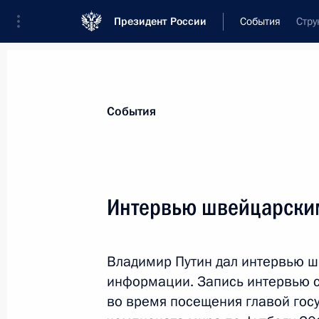
Президент России
События
Стру
Президент
Администрация
Государст
Новости
Стенограммы
Поездки
Те
События
Рубрикация материалов
Все материалы
Интервью швейцарск
Послания Федеральному Собранию
Заявления по важнейшим вопросам
Владимир Путин дал интервью 
Совещания, заседания, рабочие встречи
информации. Запись интервью с
Речи и обращения
во время посещения главой гос