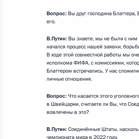
25 июля 2015 года, 20:00
Санкт-Петербург
Вопрос:
Вы друг господина Блаттера,
его.
Встреча с президентом ФИФА Йоз
В.Путин
: Вы знаете, мы не были с ним
25 июля 2015 года, 17:35
Санкт-Петербург
начался процесс нашей заявки, борьб
В ходе этой совместной работы мы оч
исполкома ФИФА, с комиссиями, котор
24 июля 2015 года, пятница
Блаттером встречались. У нас сложил
личные отношения.
Открытие XVI чемпионата мира по 
24 июля 2015 года, 21:30
Казань
Вопрос:
Что касается этого уголовног
в Швейцарии, считаете ли Вы, что Со
вовлечены в это?
Совещание с членами Правительст
В.Путин
: Соединённые Штаты, насколь
24 июля 2015 года, 15:30
Московская облас
чемпионата мира в 2022 году.