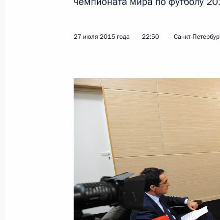
чемпионата мира по футболу 20
Показа
27 июля 2015 года
22:50
Санкт-Петербур
29 июля 2015 года, среда
Встреча с лидером партии «Справе
Мироновым
29 июля 2015 года, 14:20
Московская облас
28 июля 2015 года, вторник
Приём по случаю тысячелетия прес
равноапостольного князя Владими
28 июля 2015 года, 16:15
Москва, Кремль