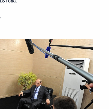
18 года.
ть следующие материалы
г
дливая Россия» Сергеем
3
ть, Ново-Огарёво
тавления святого
5
14м
ра