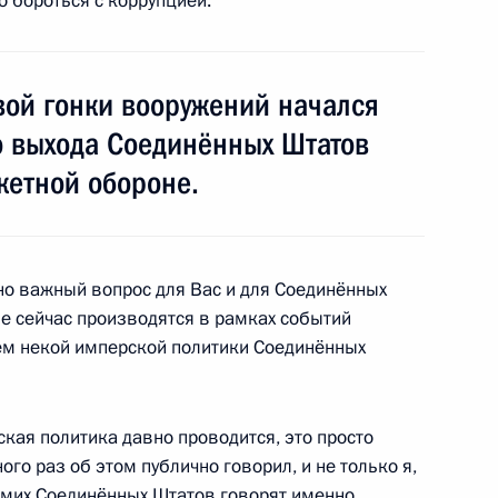
до бороться с коррупцией.
ного агентства
3
вой гонки вооружений начался
ть, Ново-Огарёво
о выхода Соединённых Штатов
кетной обороне.
м Зюгановым
3
но важный вопрос для Вас и для Соединённых
ые сейчас производятся в рамках событий
ем некой имперской политики Соединённых
ая политика давно проводится, это просто
дукции
6
2м
ого раз об этом публично говорил, и не только я,
самих Соединённых Штатов говорят именно