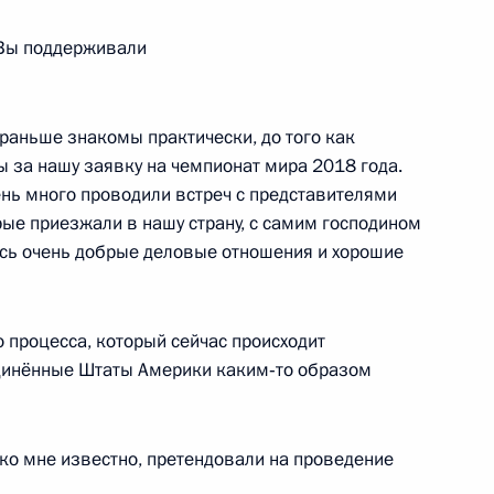
 Вы поддерживали
ефом Блаттером
4
 раньше знакомы практически, до того как
ы за нашу заявку на чемпионат мира 2018 года.
ень много проводили встреч с представителями
ые приезжали в нашу страну, с самим господином
ись очень добрые деловые отношения и хорошие
водным видам спорта
22
6м
о процесса, который сейчас происходит
единённые Штаты Америки каким‑то образом
ва
6
23м
ко мне известно, претендовали на проведение
ть, Ново-Огарёво