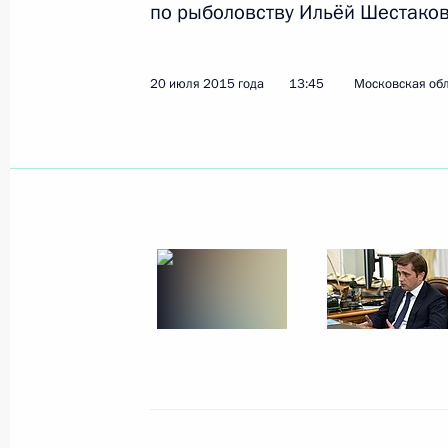
по рыболовству Ильёй Шестако
Показа
20 июля 2015 года
13:45
Московская обл
29 июля 2015 года, среда
Встреча с лидером партии «Справе
Мироновым
29 июля 2015 года, 14:20
Московская облас
28 июля 2015 года, вторник
Приём по случаю тысячелетия прес
равноапостольного князя Владими
28 июля 2015 года, 16:15
Москва, Кремль