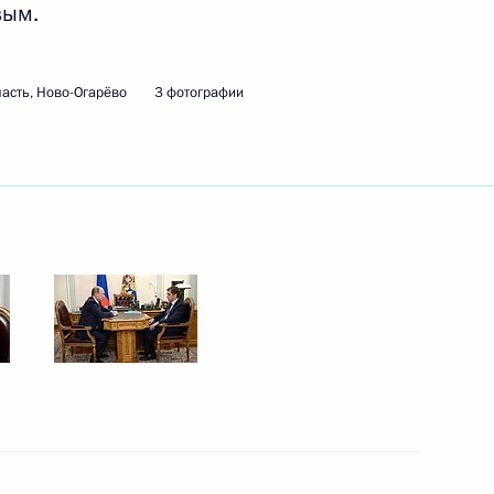
вым.
ть следующие материалы
асть, Ново-Огарёво
3 фотографии
дливая Россия» Сергеем
3
ть, Ново-Огарёво
тавления святого
5
14м
ра