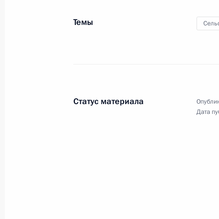
Темы
Сель
27 июля 2015 года, понедельник
Интервью швейцарским СМИ
27 июля 2015 года, 22:50
Санкт-Петербург
Статус материала
Опублик
Дата пу
Встреча с лидером ЛДПР Владими
27 июля 2015 года, 16:45
Москва, Кремль
26 июля 2015 года, воскресенье
Морская доктрина Российской Фе