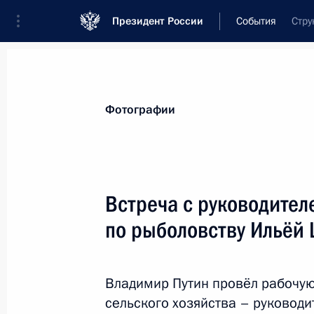
Президент России
События
Стру
Президент
Администрация
Государст
Новости
Стенограммы
Поездки
Те
Фотографии
Рубрикация материалов
Все материалы
Встреча с руководител
Послания Федеральному Собранию
по рыболовству Ильёй
Заявления по важнейшим вопросам
Совещания, заседания, рабочие встречи
Владимир Путин провёл рабочую
Речи и обращения
сельского хозяйства – руковод