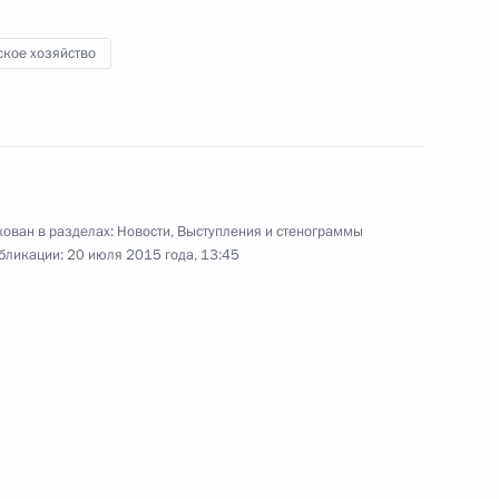
ское хозяйство
3
ован в разделах:
Новости
,
Выступления и стенограммы
бликации:
20 июля 2015 года, 13:45
ром Жириновским
4
дерации
3