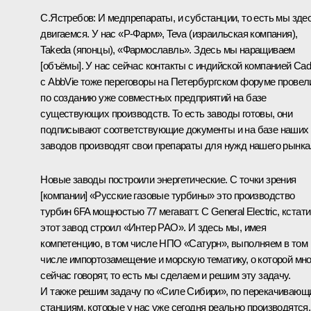
С.Ястребов:
И медпрепараты, и субстанции, то есть мы зде
двигаемся. У нас «Р-Фарм», Teva (израильская компания),
Takeda (японцы), «Фармославль». Здесь мы наращиваем
[объёмы]. У нас сейчас контакты с индийской компанией Cadi
с AbbVie тоже переговоры на Петербургском форуме провел
по созданию уже совместных предприятий на базе
существующих производств. То есть заводы готовы, они
подписывают соответствующие документы и на базе наших
заводов производят свои препараты для нужд нашего рынка
Новые заводы построили энергетические. С точки зрения
[компании] «Русские газовые турбины» это производство
турбин 6FA мощностью 77 мегаватт. С General Electric, кстати
этот завод строил «Интер РАО». И здесь мы, имея
компетенцию, в том числе НПО «Сатурн», выполняем в том
числе импортозамещение и морскую тематику, о которой мно
сейчас говорят, то есть мы сделаем и решим эту задачу.
И также решим задачу по «Силе Сибири», по перекачивающ
станциям, которые у нас уже сегодня реально производятся.