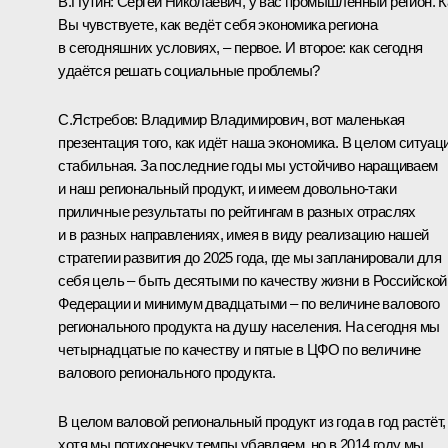
В.Путин:
Сергей Николаевич, у вас промышленный регион. К
Вы чувствуете, как ведёт себя экономика региона
в сегодняшних условиях, – первое. И второе: как сегодня
удаётся решать социальные проблемы?
С.Ястребов
:
Владимир Владимирович, вот маленькая
презентация того, как идёт наша экономика. В целом ситуац
стабильная. За последние годы мы устойчиво наращиваем
и наш региональный продукт, и имеем довольно‑таки
приличные результаты по рейтингам в разных отраслях
и в разных направлениях, имея в виду реализацию нашей
стратегии развития до 2025 года, где мы запланировали для
себя цель – быть десятыми по качеству жизни в Российской
Федерации и минимум двадцатыми – по величине валового
регионального продукта на душу населения. На сегодня мы
четырнадцатые по качеству и пятые в
ЦФО
по величине
валового регионального продукта.
В целом валовой региональный продукт из года в год растёт,
хотя мы потихонечку темпы убавляем, но в 2014 году мы