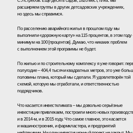
С.Ястребов:
Ещё десять садов, 1820 мест, плюс мы
расширяем группы в других детсадовских учреждениях,
но здесь мы справимся.
По расселению аварийного жилья в прошлом году мы
выполнили «дорожную карту» на 115 процентов, в этом году 
минимум на 100 [процентов]. Думаю, что никаких проблем
с выполнением этой программы не будет.
По жилью и по строительному комплексу я уже говорил: пер
полугодие – 404,4 тысячи квадратных метров, это уже боль
половины плана, который мы сделали. Я удовлетворён той
схемой, которую мы отработали, и ответственностью
подрядчиков.
Что касается инвестклимата – мы довольно серьёзные
инвестиции привлекаем, построили много новых производст
и в 2014-м, и в 2015 году. Что самое главное, это касается
и машиностроения, и фармкластера, и предприятий
нефтехимии. Ни один инвестиционный проект не закрыт. Мы