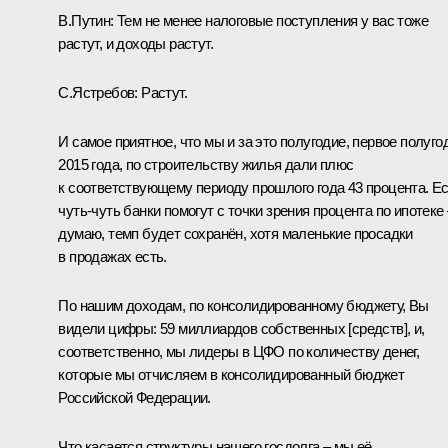
В.Путин:
Тем не менее налоговые поступления у вас тоже
растут, и доходы растут.
С.Ястребов:
Растут.
И самое приятное, что мы и за это полугодие, первое полуго
2015 года, по строительству жилья дали плюс
к соответствующему периоду прошлого года 43 процента. Е
чуть-чуть банки помогут с точки зрения процента по ипотеке 
думаю, темп будет сохранён, хотя маленькие просадки
в продажах есть.
По нашим доходам, по консолидированному бюджету, Вы
видели цифры: 59 миллиардов собственных [средств], и,
соответственно, мы лидеры в ЦФО по количеству денег,
которые мы отчисляем в консолидированный бюджет
Российской Федерации.
Что касается структуры нашего госдолга – мы её