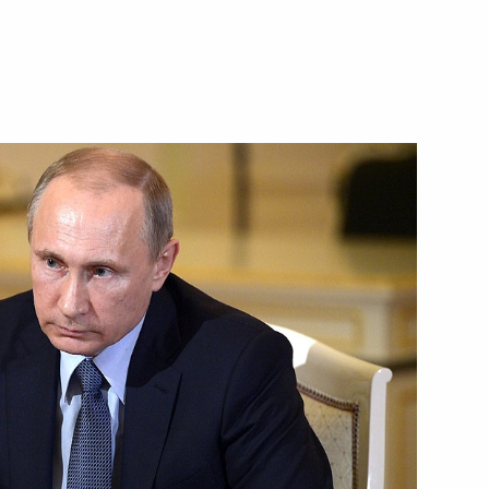
ть следующие материалы
зяйства Александром
3
ами иностранных государств
15
10м