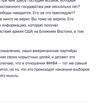
 при чём здесь господин Ассанж, который
остранного государства уже несколько лет?
вободы находится. Его за что преследуют?
 никто не верит, Вы тоже не верите. Его
ял информацию, которую получал
и всея Руси Кириллом
3
йствий армии США на Ближнем Востоке, в том
 сожалению, наши американские партнёры
ия своих корыстных целей, и делают это
сключаю, что в отношении ФИФА – тот же самый
ка Хайдаром Абади
3
ится, но то, что это происходит накануне выборов
эту мысль.
:
46