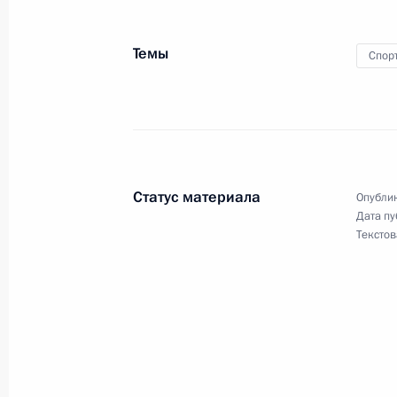
Темы
Спор
20 мая 2015 года, среда
Совещание с членами Правительст
20 мая 2015 года, 15:45
Москва, Кремль
Статус материала
Опублик
Дата пу
19 мая 2015 года, вторник
Текстов
Совместное заседание Совета по
отношениям и Совета по русскому 
19 мая 2015 года, 15:30
Москва, Кремль