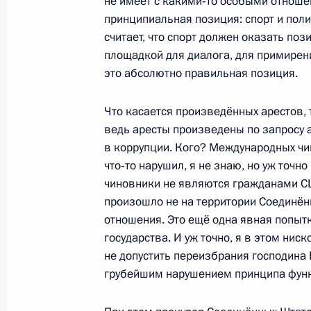
не имеет с какими‑то особыми отноше
Совещание с членами Правительст
принципиальная позиция: спорт и поли
считает, что спорт должен оказать поз
27 мая 2015 года, 14:50
Москва, Кремль
площадкой для диалога, для примирени
это абсолютно правильная позиция.
26 мая 2015 года, вторник
Что касается произведённых арестов, 
Встреча с главным редактором газ
ведь аресты произведены по запросу
Владимиром Сунгоркиным
в коррупции. Кого? Международных чин
что‑то нарушил, я не знаю, но уж точн
26 мая 2015 года, 20:10
Москва, Кремль
чиновники не являются гражданами СШ
произошло не на территории Соединён
отношения. Это ещё одна явная попыт
Встреча с представителями госуда
государства. И уж точно, я в этом нис
вопросы безопасности
не допустить переизбрания господина 
грубейшим нарушением принципа фун
26 мая 2015 года, 17:10
Москва