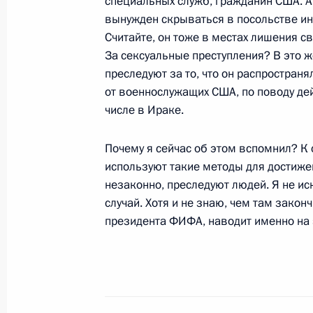
специальных служб, гражданин США. А
вынужден скрываться в посольстве ин
Считайте, он тоже в местах лишения с
24 мая 2015 года, воскресенье
За сексуальные преступления? В это же
преследуют за то, что он распростран
Встреча с Патриархом Московским 
от военнослужащих США, по поводу де
24 мая 2015 года, 14:15
Москва, Кремль
числе в Ираке.
Почему я сейчас об этом вспомнил? К
используют такие методы для достижен
21 мая 2015 года, четверг
незаконно, преследуют людей. Я не и
Встреча с Премьер-министром Ира
случай. Хотя и не знаю, чем там законч
президента ФИФА, наводит именно на 
21 мая 2015 года, 16:30
Москва, Кремль
Вручение государственных наград
21 мая 2015 года, 15:00
Москва, Кремль