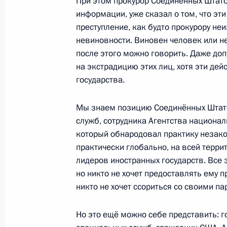
При этом прокурор Соединённых Штат
информации, уже сказал о том, что э
Встреча с Уполномоченным по защ
преступление, как будто прокурору не
Борисом Титовым
невиновности. Виновен человек или не
после этого можно говорить. Даже доп
26 мая 2015 года, 15:15
Москва
на экстрадицию этих лиц, хотя эти де
государства.
Бизнес-форум общественной орган
Мы знаем позицию Соединённых Штато
26 мая 2015 года, 14:40
Москва
служб, сотрудника Агентства национал
который обнародовал практику незак
практически глобально, на всей терри
лидеров иностранных государств. Все э
25 мая 2015 года, понедельник
но никто не хочет предоставлять ему 
Заседание Комиссии по вопросам в
никто не хочет ссориться со своими п
сотрудничества России с иностран
Но это ещё можно себе представить: 
25 мая 2015 года, 15:40
Москва, Кремль