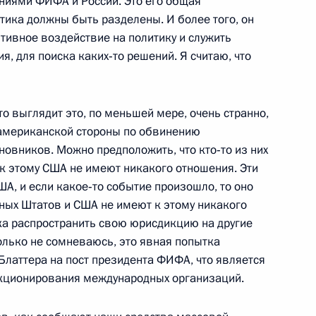
ниями ФИФА и России. Это его общая
ва
7
36м
тика должны быть разделены. И более того, он
итивное воздействие на политику и служить
я, для поиска каких‑то решений. Я считаю, что
то выглядит это, по меньшей мере, очень странно,
еты «Комсомольская правда»
 американской стороны по обвинению
3
овников. Можно предположить, что кто‑то из них
о к этому США не имеют никакого отношения. Эти
А, и если какое‑то событие произошло, то оно
ных Штатов и США не имеют к этому никакого
ка распространить свою юрисдикцию на другие
рств БРИКС, курирующими
колько не сомневаюсь, это явная попытка
4
3м
Блаттера на пост президента ФИФА, что является
кционирования международных организаций.