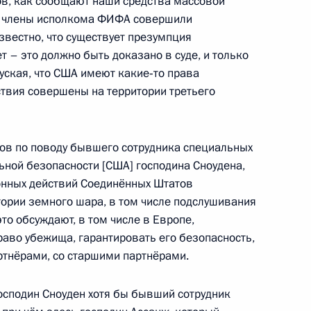
ов, как сообщают наши средства массовой
ти члены исполкома ФИФА совершили
ите прав предпринимателей
5
известно, что существует презумпция
т – это должно быть доказано в суде, и только
уская, что США имеют какие‑то права
йствия совершены на территории третьего
изации «Деловая Россия»
:
6
в по поводу бывшего сотрудника специальных
ьной безопасности [США] господина Сноудена,
онных действий Соединённых Штатов
тории земного шара, в том числе подслушивания
то обсуждают, в том числе в Европе,
право убежища, гарантировать его безопасность,
оенно-технического
артнёрами, со старшими партнёрами.
2
5м
ными государствами
господин Сноуден хотя бы бывший сотрудник