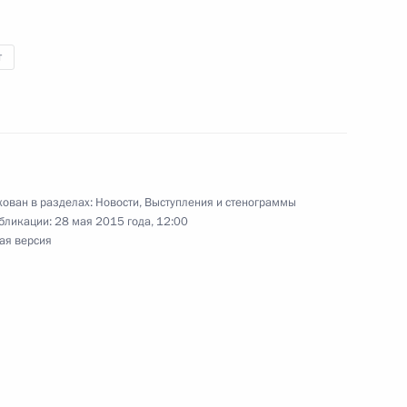
т
ва
9
28м
ован в разделах:
Новости
,
Выступления и стенограммы
бликации:
28 мая 2015 года, 12:00
ая версия
 межнациональным
6
16м
языку