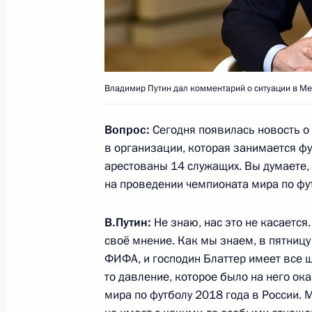
Заседание попечительского совета
28 мая 2015 года, 14:50
Москва, Кремль
Владимир Путин дал комментарий о ситуации в М
Комментарий о ситуации в ФИФА
28 мая 2015 года, 12:00
Вопрос:
Сегодня появилась новость 
в организации, которая занимается ф
арестованы 14 служащих. Вы думаете, 
на проведении чемпионата мира по фут
27 мая 2015 года, среда
Заседание наблюдательного совета 
В.Путин:
Не знаю, нас это не касается.
инициатив
своё мнение. Как мы знаем, в пятниц
ФИФА, и господин Блаттер имеет все
27 мая 2015 года, 20:00
Москва, Кремль
то давление, которое было на него ок
мира по футболу 2018 года в России. 