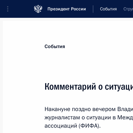
Президент России
События
Стру
Президент
Администрация
Государст
Новости
Стенограммы
Поездки
Те
События
Рубрикация материалов
Все материалы
Комментарий о ситуац
Послания Федеральному Собранию
Заявления по важнейшим вопросам
Накануне поздно вечером Влад
Совещания, заседания, рабочие встречи
журналистам о ситуации в Меж
Речи и обращения
ассоциаций (ФИФА).