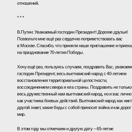
отношений.
* * *
В.Путин
: Уважаемый господин Президент! Дорогие друзья!
Позвольте мне ещё раз сердечно поприветствовать вас
в Москве. Спасибо, что приняли наше приглашение и приех
на празднование 70‑летия Победы.
Хочу ещё раз, пользуясь случаем, поздравить Вас, уважае
господин Президент, весь вьетнамский народ с 40‑летием
восстановления территориальной целостности,
воссоединением севера и юга страны. Поздравить не только
весь дружественный нам вьетнамский народ, но и вас лично
как участника боевых действий. Вьетнамский народ как никт
другой знает, какие беды с собой приносит война и как дорог
мир.
В этом году мы отмечаем и другую дату – 65-летие