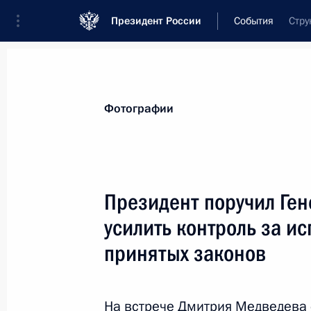
Президент России
События
Стру
Президент
Администрация
Государст
Новости
Стенограммы
Поездки
Те
Фотографии
Рубрикация материалов
Все материалы
Президент поручил Ген
Послания Федеральному Собранию
усилить контроль за и
Заявления по важнейшим вопросам
принятых законов
Совещания, заседания, рабочие встречи
Речи и обращения
На встрече Дмитрия Медведева