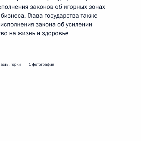
сполнения законов об игорных зонах
бизнеса. Глава государства также
ть следующие материалы
 исполнения закона об усилении
тво на жизнь и здоровье
зидентом Пакистана Асифом
1
асть, Горки
1 фотография
 Юрием Лужковым
ть, Горки