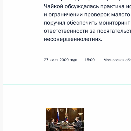
Чайкой обсуждалась практика и
и ограничении проверок малого 
Показа
поручил обеспечить мониторинг
ответственности за посягательс
несовершеннолетних.
Встреча Дмитрия Медведева с Пре
Али Зардари
30 июля 2009 года, 16:00
Душанбе
27 июля 2009 года
15:00
Московская обл
29 июля 2009 года, среда
Рабочая встреча с мэром Москвы
29 июля 2009 года, 15:40
Московская облас