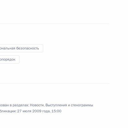
Федеральной
1
Артемьевым
ть, Горки
ональная безопасность
опорядок
ансов Алексеем Кудриным
1
ть, Горки
та Безопасности по вопросам
9м
ьютеров
ован в разделах:
Новости
,
Выступления и стенограммы
бликации:
27 июля 2009 года, 15:00