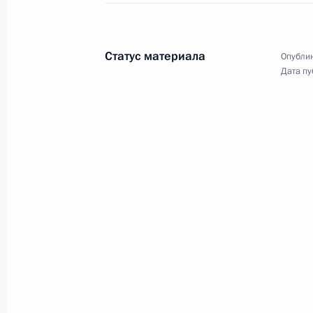
и Севастополя
18 марта 2015 года
Аудио, 8 мин.
Статус материала
Опублик
Дата пу
Владимир Путин поздравил
российских женщин с 8
Марта