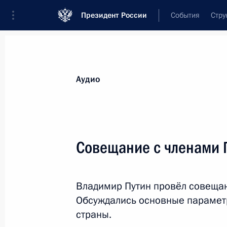
Президент России
События
Стру
Видеозаписи
Фотографии
Аудиозапи
Все материалы
Выступления
Совещан
Аудио
Показа
Совещание с членами 
Встреча с ветеранами Великой
Владимир Путин провёл совещан
Отечественной войны
и участниками Поискового
Обсуждались основные парамет
движения России
страны.