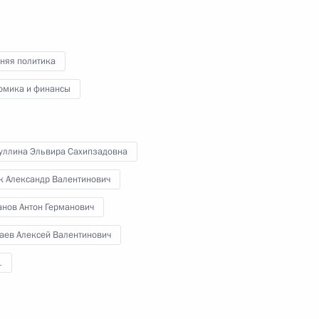
19 марта 2015 года
Аудио, 10 мин.
няя политика
омика и финансы
уллина Эльвира Сахипзадовна
к Александр Валентинович
анов Антон Германович
аев Алексей Валентинович
Заседание Российского
1
оргкомитета «Победа»