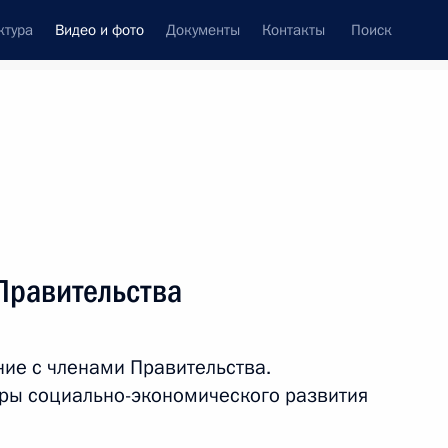
ктура
Видео и фото
Документы
Контакты
Поиск
си
ия, встречи
Встречи со СМИ
апрель, 2015
ть следующие материалы
Правительства
Совещание о ситуации
ие с членами Правительства.
на рынке труда
ры социально-экономического развития