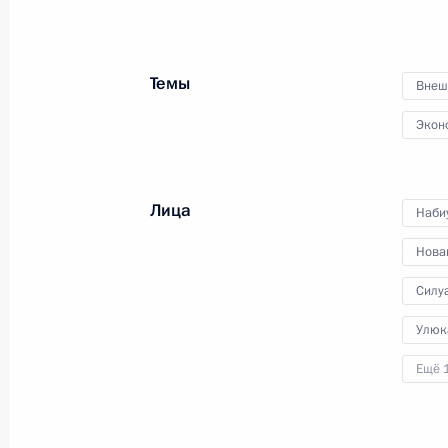
1 апреля 2015 года
Аудио, 26 мин.
Темы
Внеш
Экон
Лица
Наби
Нова
Силу
Улюк
Совещание по вопросам
Ещё 
социально-экономического
развития Крыма