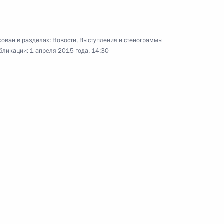
17 марта 2015 года
Аудио, 7 мин.
ован в разделах:
Новости
,
Выступления и стенограммы
бликации:
1 апреля 2015 года, 14:30
Расширенное заседание
коллегии МВД