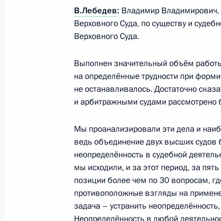
мониторингу Юрием Чиханчиным
В.Лебедев
:
Владимир Владимирович, 
Верховного Суда, по существу и судеб
23 марта 2015 года, 13:40
Москва, Кремль
Верховного Суда.
Выполнен значительный объём работы, 
20 марта 2015 года, пятница
на определённые трудности при форми
не останавливалось. Достаточно сказ
Заявления для прессы по итогам вс
и арбитражными судами рассмотрено б
Белоруссии и Казахстана
20 марта 2015 года, 13:00
Астана
Мы проанализировали эти дела и наиб
ведь объединение двух высших судов 
неопределённость в судебной деятель
Начало встречи лидеров России, Бе
мы исходили, и за этот период, за пя
позиции более чем по 30 вопросам, гд
20 марта 2015 года, 12:00
Астана
противоположные взгляды на применен
задача – устранить неопределённость,
Неопределённость в любой деятельност