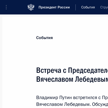
Президент России
События
Стру
Президент
Администрация
Государст
Новости
Стенограммы
Поездки
Те
События
Рубрикация материалов
Все материалы
Встреча с Председател
Послания Федеральному Собранию
Вячеславом Лебедевы
Заявления по важнейшим вопросам
Совещания, заседания, рабочие встречи
Владимир Путин встретился с П
Речи и обращения
Вячеславом Лебедевым. Обсужд