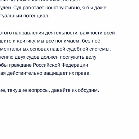
дей. Суд работает конструктивно, я бы даже
ктуальный потенциал.
нию Крыма и Севастополя
6
5м
этого направления деятельности, важности всей
шите и критику, мы все понимаем, без неё
аментальных основах нашей судебной системы,
инению двух судов должен послужить делу
чтобы граждане Российской Федерации
орая действительно защищает их права.
-экономического развития
2
8м
ие, текущие вопросы, давайте их обсудим.
ереговоров с Президентом
1
10м
ом Тибиловым