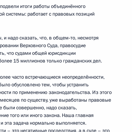
подвели итоги работы объединённого
ной системы: работает с правовых позиций
и надо сказать, что, в общем‑то, несмотря
ровании Верховного Суда, правосудие
ать, что судами общей юрисдикции
тречи лидеров России,
7м
олее 15 миллионов только гражданских дел.
олее часто встречающиеся неопределённости,
было обусловлено тем, чтобы устранить
ности по применению законодательства. Из этого
лоруссии и Казахстана
ть месяцев по существу, уже выработаны правовые
е были совершенно, надо сказать,
ие того или иного закона. Наша главная
 и эта задача нормально выполняется.
и – это негативные последствия, а в суде – это