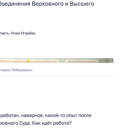
бъединения Верховного и Высшего
ть следующие материалы
ласть, Ново-Огарёво
Генпрокуратуры
7
14м
славом Лебедевым.
1
работан, наверное, какой‑то опыт после
ховного Суда. Как идёт работа?
ьной службы по финансовому
3