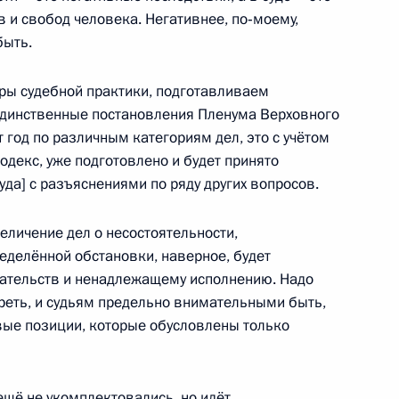
а Нурсултаном Назарбаевым
2
в и свобод человека. Негативнее, по‑моему,
быть.
ры судебной практики, подготавливаем
единственные постановления Пленума Верховного
 год по различным категориям дел, это с учётом
одекс,
уже подготовлено и будет принято
ии ЦК Компартии Китая Ли
4
да] с разъяснениями по ряду других вопросов.
величение дел о несостоятельности,
ределённой обстановки, наверное, будет
зательств и ненадлежащему исполнению. Надо
ии съезда Российского союза
реть, и судьям предельно внимательными быть,
1
10м
лей
вые позиции, которые обусловлены только
ещё не укомплектовались, но идёт