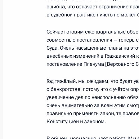
Встреча с Президентом Казахстан
ошибка, что означает ограничение пра
в судебной практике ничего не может 
20 марта 2015 года, 10:25
Астана
Сейчас готовим ежеквартальные обзо
совместные постановления – теперь 
19 марта 2015 года, четверг
Суда. Очень насыщенные планы на этот
внесённых изменений в Гражданский к
Встреча с руководителем канцеляр
постановление Пленума [Верховного Су
Чжаньшу
19 марта 2015 года, 16:00
Москва, Кремль
Год тяжёлый, мы ожидаем, что будет у
о банкротстве, потому что с учётом оп
увеличение дел по неисполнению обя
Выступление на пленарном заседан
очень внимательно за всем этим смот
промышленников и предпринимате
правильно применять закон, те право
Конституцией и законом.
19 марта 2015 года, 14:00
Москва
В общем, нормально идёт работа. Мы 