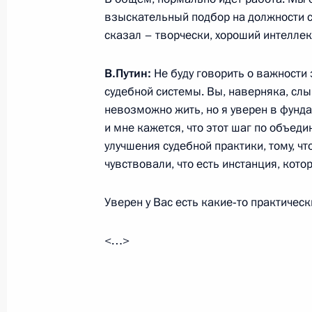
взыскательный подбор на должности су
18 марта 2015 года, среда
сказал – творчески, хороший интелле
Концерт, посвящённый воссоедине
В.Путин:
Не буду говорить о важности 
с Россией
судебной системы. Вы, наверняка, слы
18 марта 2015 года, 18:00
Москва
невозможно жить, но я уверен в фунд
и мне кажется, что этот шаг по объед
улучшения судебной практики, тому, 
чувствовали, что есть инстанция, кот
Совещание по вопросам социально
Крыма и Севастополя
Уверен у Вас есть какие‑то практическ
18 марта 2015 года, 16:45
Москва, Кремль
<…>
Заявления для прессы по итогам п
Республики Южная Осетия Леонид