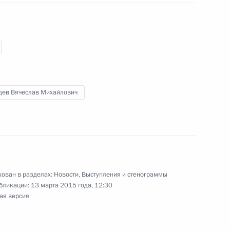
публики Южная Осетия
1
дев Вячеслав Михайлович
а «Победа»
9
59м
ован в разделах:
Новости
,
Выступления и стенограммы
бликации:
13 марта 2015 года, 12:30
ая версия