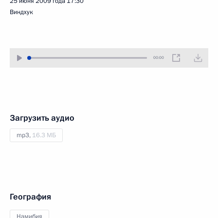
25 июня 2009 года
17:30
Виндхук
00:00
Загрузить аудио
mp3,
16.3 МБ
География
Намибия