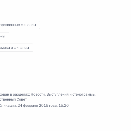
Всемирной зимней
универсиады
дарственные финансы
17 февраля 2015 года
Видео, 4 мин.
оны
омика и финансы
ован в разделах:
Новости
,
Выступления и стенограммы
,
ственный Совет
бликации:
24 февраля 2015 года, 15:20