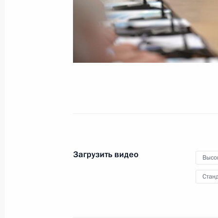
экономической ситуации
в регионах
24 февраля 2015 года
Видео, 7 мин.
Загрузить видео
Высо
Станд
Совещание с членами