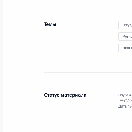
Правительства
Темы
Госу
18 февраля 2015 года
Видео, 25 мин.
Реги
Экон
Статус материала
Опублик
Государ
Дата пу