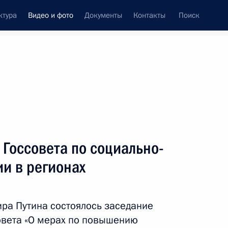
ктура
Видео и фото
Документы
Контакты
Поиск
си
ия, встречи
Встречи со СМИ
март, 2015
ть следующие материалы
Госсовета по социально-
и в регионах
Заседание Высшего
Государственного Совета
ра Путина состоялось заседание
Союзного государства
овета «О мерах по повышению