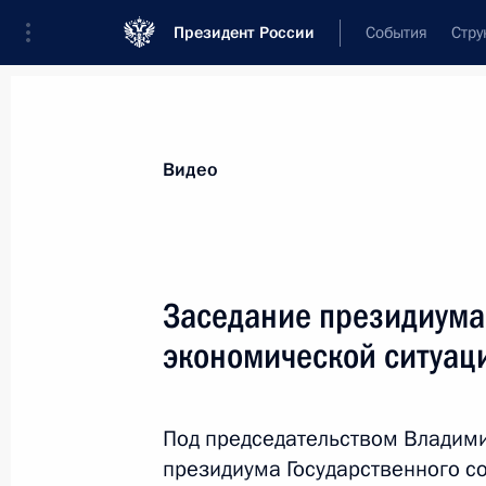
Президент России
События
Стру
Видеозаписи
Фотографии
Аудиозапи
Все материалы
Выступления
Совещан
Видео
Показа
Заседание президиума 
экономической ситуаци
Расширенное заседание
коллегии МВД
Под председательством Владими
президиума Государственного с