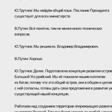
Ю.Трутнев:
Мы найдём общий язык. Послание Президента
существует для всех министерств.
В.Путин:
Всё понятно, тем не менее много технических
вопросов.
Ю.Трутнев:
Мы решим их, Владимир Владимирович.
В.Путин:
Хорошо.
Ю.Трутнев:
Далее. Подготовлена концепция развития остро
Большой Уссурийский. Мы её показали нашим коллегам
из Китая, потому что это общий остров, они в общем и цело
с ней согласны, готовы дать свои предложения в развитие у
существующей нашей концепции.
Работаем над созданием территории опережающего развити
на острове Русский. Там она будет несколько особой, научно