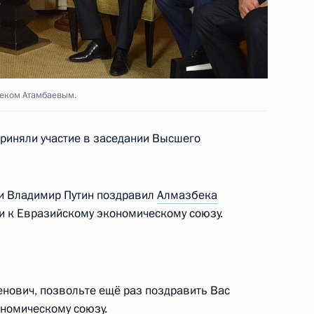
5
9м
беком Атамбаевым.
приняли участие в заседании Высшего
Совета по культуре
:
11
ь
чи Владимир Путин поздравил
Алмазбека
и к Евразийскому экономическому союзу.
Алмазбеком Атамбаевым
2
вич, позвольте ещё раз поздравить Вас
номическому союзу.