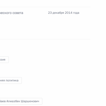
коллективной безопасности
1
6м
еского совета
23 декабря 2014 года
ь
3
10м
ь
изия
к
няя политика
а Нурсултаном Назарбаевым
6
ь
баев Алмазбек Шаршенович