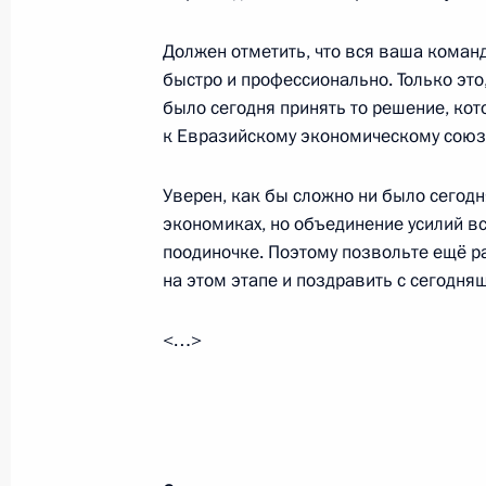
Должен отметить, что вся ваша коман
быстро и профессионально. Только это
Заявления для прессы по итогам з
было сегодня принять то решение, кот
23 декабря 2014 года, 17:20
Москва, Кремл
к Евразийскому экономическому союз
Уверен, как бы сложно ни было сегодн
Заседание Высшего Евразийского 
экономиках, но объединение усилий вс
поодиночке. Поэтому позвольте ещё р
23 декабря 2014 года, 17:10
Москва, Кремл
на этом этапе и поздравить с сегодн
<…>
Вступительное слово на пленарном
коллективной безопасности ОДКБ
23 декабря 2014 года, 14:10