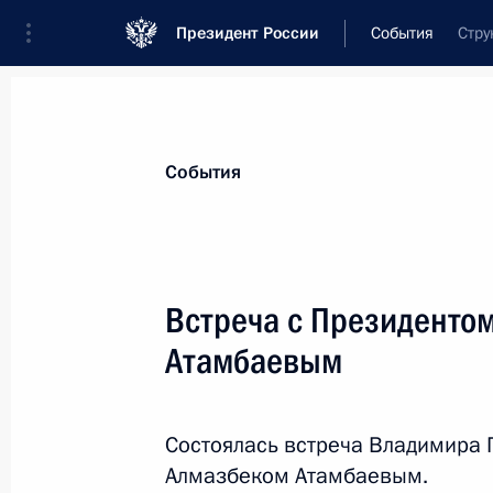
Президент России
События
Стру
Президент
Администрация
Государст
Новости
Стенограммы
Поездки
Те
События
Рубрикация материалов
Все материалы
Встреча с Президенто
Послания Федеральному Собранию
Атамбаевым
Заявления по важнейшим вопросам
Совещания, заседания, рабочие встречи
Состоялась встреча Владимира 
Речи и обращения
Алмазбеком Атамбаевым.