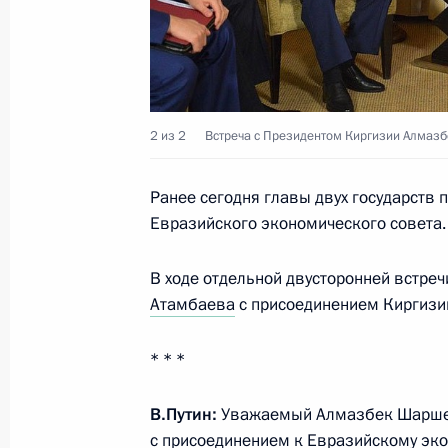
Встреча с членами Правительства
25 декабря 2014 года, 14:30
Москва
2 из 2
Встреча с Президентом Киргизии Алмаз
24 декабря 2014 года, среда
Ранее сегодня главы двух государств 
Совместное заседание Госсовета и 
Евразийского экономического совета.
и искусству
24 декабря 2014 года, 15:45
Москва, Кремл
В ходе отдельной двусторонней встре
Атамбаева
с присоединением Киргизи
23 декабря 2014 года, вторник
* * *
Встреча с Президентом Киргизии 
В.Путин:
Уважаемый Алмазбек Шаршено
23 декабря 2014 года, 21:00
Москва
с присоединением к Евразийскому эко