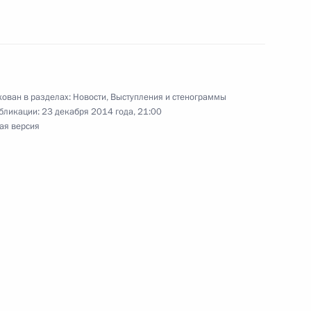
ваненковского месторождения
2
ь
ован в разделах:
Новости
,
Выступления и стенограммы
Федерального Собрания
5
41м
бликации:
23 декабря 2014 года, 21:00
ая версия
ь
17
6м
ь