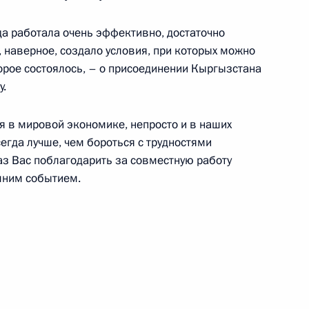
да работала очень эффективно, достаточно
, наверное, создало условия, при которых можно
аседания ВЕЭС
3
орое состоялось, – о присоединении Кыргызстана
ь
у.
я в мировой экономике, непросто и в наших
экономического совета
9
7м
егда лучше, чем бороться с трудностями
аз Вас поблагодарить за совместную работу
ь
яшним событием.
 заседании Совета
3м