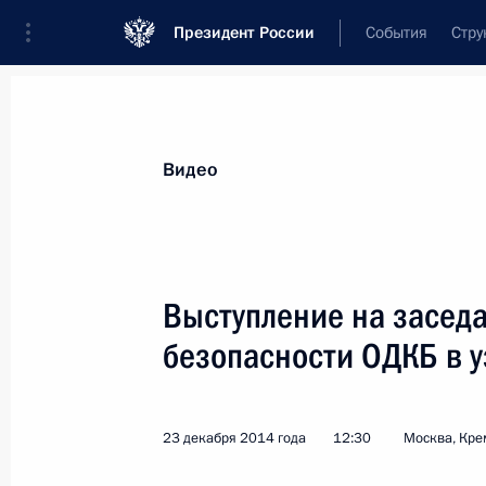
Президент России
События
Стру
Видеозаписи
Фотографии
Аудиозапи
Все материалы
Выступления
Совещан
Видео
Показа
Выступление на засед
безопасности ОДКБ в у
Новогоднее обращение
к гражданам России
23 декабря 2014 года
12:30
Москва, Кре