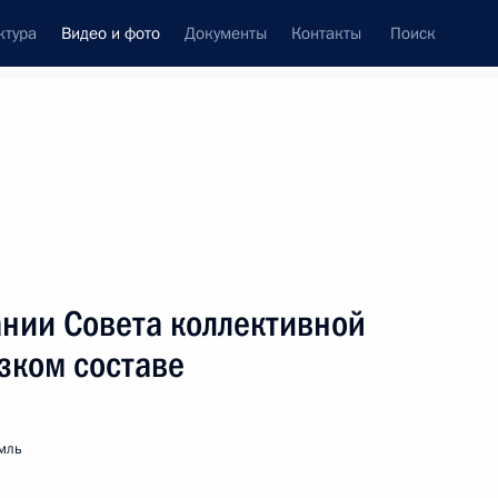
ктура
Видео и фото
Документы
Контакты
Поиск
си
ия, встречи
Встречи со СМИ
декабрь, 2014
ть следующие материалы
ании Совета коллективной
зком составе
Новогодний приём в Кремле
мль