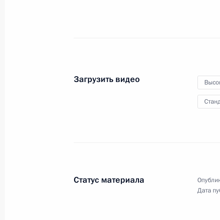
25 декабря 2014 года
Видео, 9 мин.
Загрузить видео
Высо
Станд
Статус материала
Опублик
Дата пу
Вступительное слово