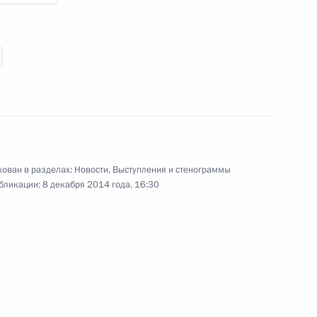
Совещание по вопросам
повышения эффективности
госкомпаний
ован в разделах:
Новости
,
Выступления и стенограммы
бликации:
8 декабря 2014 года, 16:30
9 декабря 2014 года
Видео, 5 мин.