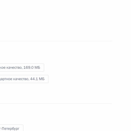
Посещение Международной
алмазной конференции
11 декабря 2014 года
Видео, 5 мин.
кое качество,
169.0 МБ
артное качество,
44.1 МБ
т-Петербург