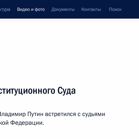
ктура
Видео и фото
Документы
Контакты
Поиск
си
ия, встречи
Встречи со СМИ
декабрь, 2014
ть следующие материалы
ституционного Суда
ренция Владимира Путина
Владимир Путин встретился с судьями
кой Федерации.
ео, 3 ч.