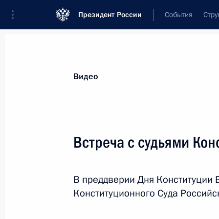
Президент России
События
Стру
Видеозаписи
Фотографии
Аудиозапи
Все материалы
Выступления
Совещан
Видео
Показа
Встреча с судьями Кон
Большая пресс-конфе
В преддверии Дня Конституции 
Конституционного Суда Российс
18 декабря 2014 года
Москва
Вид