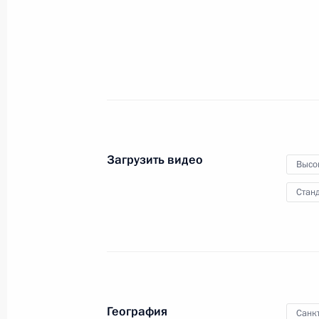
Совещание, посвящённое
приёмке военной продукции
Загрузить видео
19 декабря 2014 года
Видео, 5 мин.
Высо
Станд
География
Санк