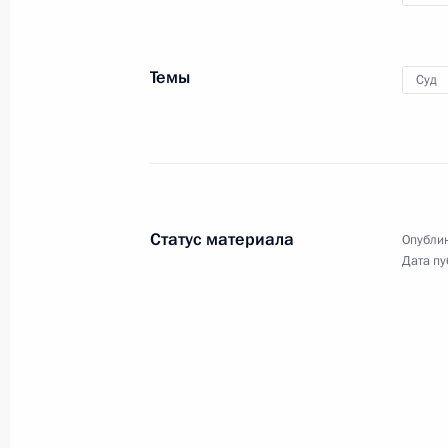
Темы
Суд
Начало российско-
узбекистанских переговоров
в расширенном составе
Статус материала
Опублик
Дата пу
10 декабря 2014 года
Видео, 5 мин.