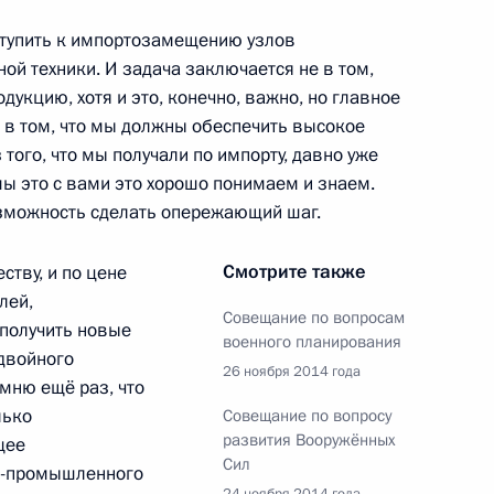
ступить к импортозамещению узлов
ому агентству «Анадолу»
ой техники. И задача заключается не в том,
1
дукцию, хотя и это, конечно, важно, но главное
 в том, что мы должны обеспечить высокое
того, что мы получали по импорту, давно уже
мы это с вами это хорошо понимаем и знаем.
озможность сделать опережающий шаг.
 оборонно-промышленного
1
4м
Смотрите также
ству, и по цене
лей,
Совещание по вопросам
получить новые
военного планирования
 двойного
26 ноября 2014 года
омню ещё раз, что
лько
Совещание по вопросу
ики Марий Эл Леонидом
1
развития Вооружённых
щее
Сил
о-промышленного
24 ноября 2014 года