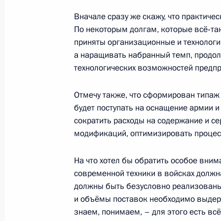
Вначале сразу же скажу, что практиче
28 ноября 2014 года, пятница
По некоторым долгам, которые всё‑так
приняты организационные и технологи
Встреча с Александром Медведев
а наращивать набранный темп, продол
технологических возможностей предпр
28 ноября 2014 года, 21:00
Сочи
Отмечу также, что сформирован типаж
будет поступать на оснащение армии и
Совещание по вопросам создания 
сократить расходы на содержание и с
вооружений и техники
модификаций, оптимизировать процесс
28 ноября 2014 года, 17:10
Сочи
На что хотел бы обратить особое вним
современной техники в войсках должн
должны быть безусловно реализованы,
Встреча с гендиректором концерна
и объёмы поставок необходимо выдержа
28 ноября 2014 года, 15:35
Сочи
знаем, понимаем, – для этого есть вс