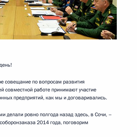
му Собранию
:
7
день!
ии Ахметом Давутоглу
2
ое совещание по вопросам развития
й совместной работе принимают участие
нных предприятий, как мы и договаривались.
Президентом Турции Реджепом
6
45м
ми делали ровно полгода назад здесь, в Сочи, –
соборонзаказа 2014 года, поговорим