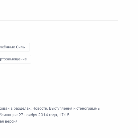
ние чемпиона мира
5
4м
ужённые Силы
я «Россельхозбанка»
3
ртозамещение
оссийско-вьетнамских
1
11м
ован в разделах:
Новости
,
Выступления и стенограммы
бликации:
27 ноября 2014 года, 17:15
ая версия