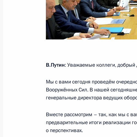
Послание Президента Федерально
4 декабря 2014 года, 13:20
Москва, Кремль
1 декабря 2014 года, понедельник
В.Путин
: Уважаемые коллеги, добрый 
Встреча с Премьер-министром Турц
1 декабря 2014 года, 21:30
Анкара
Мы с вами сегодня проведём очередн
Вооружённых Сил. В нашей сегодняшне
генеральные директора ведущих оборо
Совместная пресс-конференция с 
Вместе рассмотрим – так, как мы с ва
Тайипом Эрдоганом
предварительные итоги реализации го
1 декабря 2014 года, 20:55
Анкара
о перспективах.