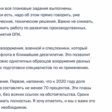
ски все плановые задания выполнены.
и есть, надо об этом прямо говорить, уже
ческие, технические решения. Важно не снижать,
ым и Дмитрием Чернышенко
3
4м
жить работу по развитию производственных,
иятий ОПК.
 вооружения, военной и спецтехники, который
 флота в ближайшее десятилетие. Это позволит
перспективных образцов
3
54
ервис однотипных образцов вооружения разных
 подготовки специалистов по их применению.
ание. Первое, напомню, что к 2020 году доля
а составлять не менее 70 процентов. Эти планы
 без всяких ссылок на обстоятельства. Сроки
 «Тоталь» Патриком Пуянне
5
ть полностью. Я хочу отметить, и мы с вами это
ё необходимое.