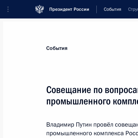
Президент России
События
Стру
Президент
Администрация
Государст
Новости
Стенограммы
Поездки
Те
События
Рубрикация материалов
Все материалы
Совещание по вопроса
Послания Федеральному Собранию
промышленного компл
Заявления по важнейшим вопросам
Совещания, заседания, рабочие встречи
Владимир Путин провёл совещан
Речи и обращения
промышленного комплекса Росси