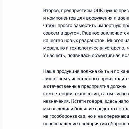
Второе, предприятиям ОПК нужно при
Интервью турецкому информационн
и компонентов для вооружения и военн
чтобы просто заместить импортную про
28 ноября 2014 года, 12:00
совсем в другом. Главное заключается
качество новых разработок. Многое из 
морально и технологически устарело, 
27 ноября 2014 года, четверг
У нас есть, появилась объективная в
Совещание по вопросам развития
Наша продукция должна быть и по каче
комплекса
лучше, чем у иностранных производите
27 ноября 2014 года, 17:15
Сочи
а отечественные предприятия должны 
компетенции, технологии, в том числе
назначения. Кстати говоря, здесь нап
мы выделили большие средства не то
Рабочая встреча с главой Республ
на гособоронзаказ, но и на опережаю
Маркеловым
переоснащение предприятий оборонн
27 ноября 2014 года, 16:45
Сочи