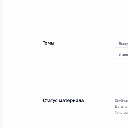
Церемония закрытия матча за зва
по шахматам
25 ноября 2014 года, 20:15
Сочи
Темы
Воор
Встреча с председателем правлени
Дмитрием Патрушевым
Импо
25 ноября 2014 года, 18:20
Сочи
Заявления для прессы по итогам р
переговоров
Статус материала
Опублик
25 ноября 2014 года, 17:15
Сочи
Дата пу
Текстов