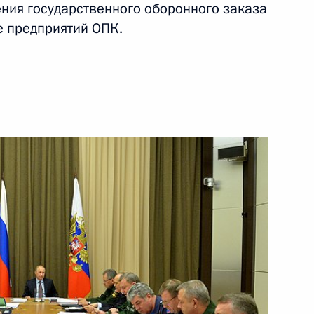
ния государственного оборонного заказа
е предприятий ОПК.
ть следующие материалы
нальными омбудсменами
9
8м
ой Республики Рамзаном
3