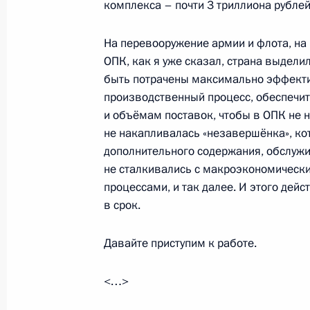
комплекса – почти 3 триллиона рублей
На перевооружение армии и флота, н
26 ноября 2014 года, среда
ОПК, как я уже сказал, страна выдели
быть потрачены максимально эффекти
Совещание по вопросам военного
производственный процесс, обеспечи
и объёмам поставок, чтобы в ОПК не
26 ноября 2014 года, 18:15
Сочи
не накапливалась «незавершёнка», кот
дополнительного содержания, обслужи
не сталкивались с макроэкономическ
Рабочая встреча с губернатором Н
процессами, и так далее. И этого дейс
Митиным
в срок.
26 ноября 2014 года, 16:35
Сочи
Давайте приступим к работе.
<…>
25 ноября 2014 года, вторник