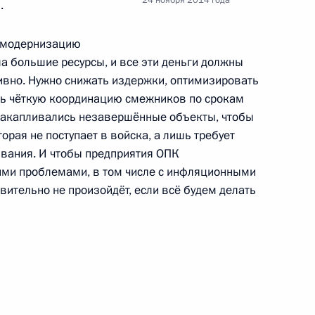
.
а модернизацию
ла большие ресурсы, и все эти деньги должны
вно. Нужно снижать издержки, оптимизировать
 планирования
1
1м
ть чёткую координацию смежников по срокам
 накапливались незавершённые объекты, чтобы
орая не поступает в войска, а лишь требует
вания. И чтобы предприятия ОПК
ими проблемами, в том числе с инфляционными
овгородской области Сергеем
2
твительно не произойдёт, если всё будем делать