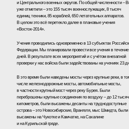
и Центрального военных округов. По общей численности – 
уже отметили – это 155 тысяч военнослужащих, 8 тысяч
единиц техники, 85 кораблей, 650 летательных аппаратов.
В целом это всё перетекло далее в плановые учения
«Восток-2014».
Учения проводились одновременно в 13 субъектах Российс
Федерации. Мы планировали провести все учения в течение
дней. В результате всех мероприятий и с учётом внезапной
проверки у нас войска были задействованы на учениях 23 дн
В это время были наведены мосты через крупные реки, в то
числе железнодорожные мосты, автомобильные мосты,
в частности крупный мост через реку Бурея. Были
переброшены крупные соединения по воздуху – до 12 тысяч
километров, были высажены десанты на труднодоступные
острова – это Новосибирские, Врангеля, мыс Шмидта, были
высажены на Чукотке и Камчатке, на Сахалине
и на Курильской гряде.