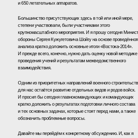
и 650 летательных аппаратов.
Большинство присутствующих здесь в той или иной мере,
степени участвовали, были участниками этого
крупномасштабного мероприятия. И я прошу сегодня Минис
обороны Сергея Кужугетовича Шойгу на основе проведённог
анализа кратко доложить основные итоги «Востока-2014».
И прежде всего, конечно, нужно дать оценку новой методике
проведения учений и результатам межведомственного
взаимодействия.
Одним из приоритетных направлений военного строительст
для нас остаётся развитие отдельных видов и родов войск.
И просил бы сегодня главнокомандующих и командующих
кратко доложить о результатах подготовки личного состава
и тех основных задачах, которые стоят перед нами, а также
обозначить проблемные вопросы.
Давайте мы перейдём к конкретному обсуждению. И, как я