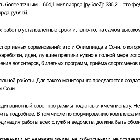
 более точным – 664,1 миллиарда [рублей]: 336,2 – это ф
арда рублей.
 работ в установленные сроки и, конечно, на самом высоко
портивных соревнований: это и Олимпиада в Сочи, о которо
аработки, идеи, лучшие практики нужно в полной мере испо
чения волонтёров, билетных программ, приёма спортсменов и
ительной работы. Для такого мониторинга предлагается соз
м Сочи.
оординационный совет программы подготовки к чемпионату.
ворить подробнее. В том числе по формированию комплекса м
рдинация работы всех служб и ведомств, должна быть обозн
ктивными, но не навязчивыми, не избыточными, не создава