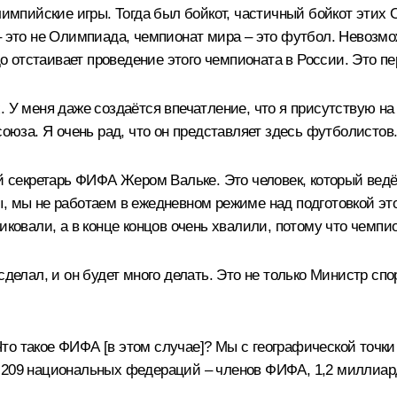
Олимпийские игры. Тогда был бойкот, частичный бойкот этих
 – это не Олимпиада, чемпионат мира – это футбол. Невоз
 отстаивает проведение этого чемпионата в России. Это пе
. У меня даже создаётся впечатление, что я присутствую н
союза. Я очень рад, что он представляет здесь футболистов
ый секретарь ФИФА Жером Вальке. Это человек, который ведё
, мы не работаем в ежедневном режиме над подготовкой это
ковали, а в конце концов очень хвалили, потому что чемпион
сделал, и он будет много делать. Это не только Министр спо
о такое ФИФА [в этом случае]? Мы с географической точки
 209 национальных федераций – членов ФИФА, 1,2 миллиард