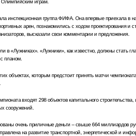
м Олимпийским играм.
ала инспекционная группа ФИФА. Она впервые приехала в н
тивных арен, познакомились с ходом проектирования и ст
ганизаторов, высказали свои комментарии и предложения.
ли в «Лужниках». «Лужники», как известно, должны стать г
 с планом.
угих объектах, которым предстоит принять матчи чемпиона
.
мпионата входят 298 объектов капитального строительства, 
ых сооружений.
ованы очень приличные деньги – свыше 664 миллиардов руб
правлена на развитие транспортной, энергетической и инф