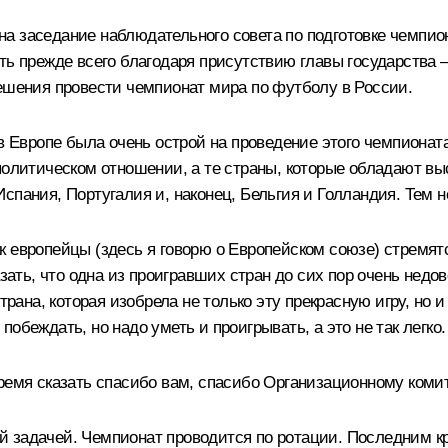
а заседание наблюдательного совета по подготовке чемпион
сть прежде всего благодаря присутствию главы государств
решения провести чемпионат мира по футболу в России.
в Европе была очень острой на проведение этого чемпионата
 политическом отношении, а те страны, которые обладают 
спания, Португалия и, наконец, Бельгия и Голландия. Тем н
 как европейцы (здесь я говорю о Европейском союзе) стремя
азать, что одна из проигравших стран до сих пор очень нед
ана, которая изобрела не только эту прекрасную игру, но и чес
 побеждать, но надо уметь и проигрывать, а это не так легко.
ремя сказать спасибо вам, спасибо Организационному комит
й задачей. Чемпионат проводится по ротации. Последним 