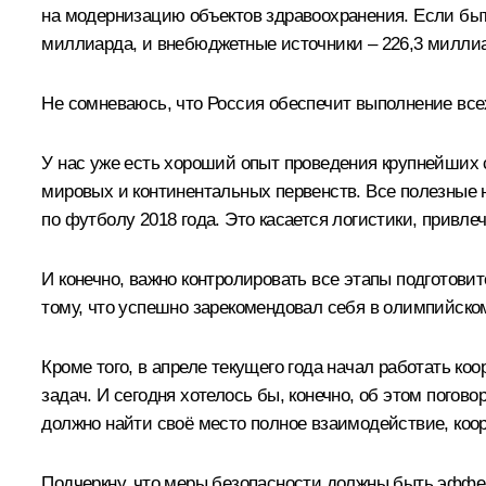
на модернизацию объектов здравоохранения. Если быть
миллиарда, и внебюджетные источники – 226,3 милли
Не сомневаюсь, что Россия обеспечит выполнение всех
У нас уже есть хороший опыт проведения крупнейших с
мировых и континентальных первенств. Все полезные н
по футболу 2018 года. Это касается логистики, привле
И конечно, важно контролировать все этапы подготов
тому, что успешно зарекомендовал себя в олимпийско
Кроме того, в апреле текущего года начал работать к
задач. И сегодня хотелось бы, конечно, об этом пого
должно найти своё место полное взаимодействие, коо
Подчеркну, что меры безопасности должны быть эффе