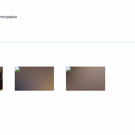
отографии
ть следующие материалы
зации «Деловая Россия»
2
ь
го Суда Вячеславом
3
ь