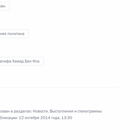
ейн
к
няя политика
авоохранения Вероникой
4
ь
Халифа Хамад Бен Иса
 итогам визита в Италию
6
24м
ован в разделах:
Новости
,
Выступления и стенограммы
бликации:
12 октября 2014 года, 13:30