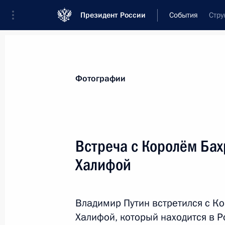
Президент России
События
Стру
Президент
Администрация
Государст
Новости
Стенограммы
Поездки
Те
Фотографии
Рубрикация материалов
Все материалы
Встреча с Королём Ба
Послания Федеральному Собранию
Халифой
Заявления по важнейшим вопросам
Совещания, заседания, рабочие встречи
Владимир Путин встретился с К
Речи и обращения
Халифой, который находится в Р