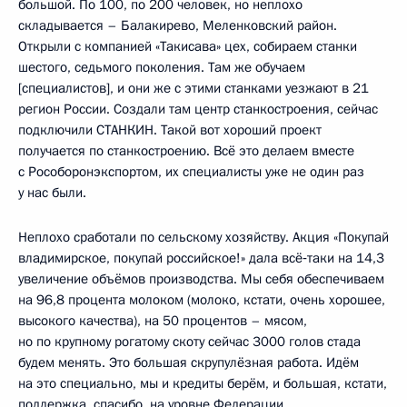
большой. По 100, по 200 человек, но неплохо
складывается – Балакирево, Меленковский район.
Открыли с компанией «Такисава» цех, собираем станки
шестого, седьмого поколения. Там же обучаем
[специалистов], и они же с этими станками уезжают в 21
регион России. Создали там центр станкостроения, сейчас
подключили СТАНКИН. Такой вот хороший проект
получается по станкостроению. Всё это делаем вместе
с Рособоронэкспортом, их специалисты уже не один раз
у нас были.
Неплохо сработали по сельскому хозяйству. Акция «Покупай
владимирское, покупай российское!» дала всё‑таки на 14,3
увеличение объёмов производства. Мы себя обеспечиваем
на 96,8 процента молоком (молоко, кстати, очень хорошее,
высокого качества), на 50 процентов – мясом,
но по крупному рогатому скоту сейчас 3000 голов стада
будем менять. Это большая скрупулёзная работа. Идём
на это специально, мы и кредиты берём, и большая, кстати,
поддержка, спасибо, на уровне Федерации.