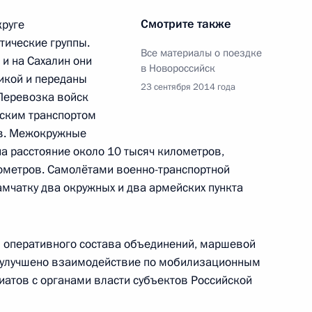
Смотрите также
руге
тические группы.
Все материалы о поездке
и на Сахалин они
в Новороссийск
икой и переданы
23 сентября 2014 года
 Перевозка войск
ик
ским транспортом
председателем правления
1
ов. Межокружные
 расстояние около 10 тысяч километров,
ометров. Самолётами военно-транспортной
ласть, Ново-Огарёво
мчатку два окружных и два армейских пункта
ки оперативного состава объединений, маршевой
, улучшено взаимодействие по мобилизационным
рщиками
4
6м
атов с органами власти субъектов Российской