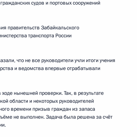
гражданских судов и портовых сооружений
 Сербской Боснии
2
м
вия правительств Забайкальского
инистерства транспорта России
ль
зали, что не все руководители учли итоги учения
терства и ведомства впервые отрабатывали
одителями субъектов
7
8м
 ходе нынешней проверки. Так, в результате
ль
кой области и некоторых руководителей
нного времени призыв граждан из запаса
ъёме не выполнен. Задача была решена за счёт
я ОАО «Газпром» Алексеем
ии.
1