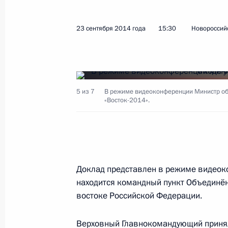
23 сентября 2014 года
15:30
Новороссий
Показа
Выступление на встрече глав госуда
Каспийского саммита в узком сост
5 из 7
В режиме видеоконференции Министр об
«Восток-2014».
29 сентября 2014 года, 14:00
Астрахань
26 сентября 2014 года, пятница
Доклад представлен в режиме видеок
Рабочая встреча с губернатором С
находится командный пункт Объединён
Евгением Куйвашевым
востоке Российской Федерации.
26 сентября 2014 года, 12:30
Москва, Крем
Верховный Главнокомандующий принял