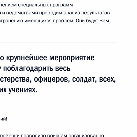
влением специальных программ
ль
 и ведомствами проводим анализ результатов
странению имеющихся проблем. Они будут Вам
Счётной палаты Татьяной
3
то крупнейшее мероприятие
 поблагодарить весь
ласть, Ново-Огарёво
терства, офицеров, солдат, всех,
их учениях.
ик
рокурором Юрием Чайкой
2
ласть, Ново-Огарёво
ий!
роверки позволило войскам организованно