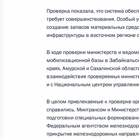
Проверка показала, что система обесп
Выступление на церемонии запуска
требует совершенствования. Особый 
«РусВинил»
создание запасов материальных средс
инфраструктуры в восточном регионе 
19 сентября 2014 года, 18:25
Кстово
В ходе проверки министерств и ведом
мобилизационной базы в Забайкальс
Телемост с Горьковским автомоби
краях, Амурской и Сахалинской облас
взаимодействия проверяемых министе
19 сентября 2014 года, 18:20
Кстово
и с Национальным центром управлени
В целом привлекаемые к проверке ор
18 сентября 2014 года, четверг
справились. Минтрансом и Министерст
Заседание Государственного совет
подготовки специальных формировани
Федеральным агентством железнодоро
18 сентября 2014 года, 16:30
прикрытие железнодорожных направле