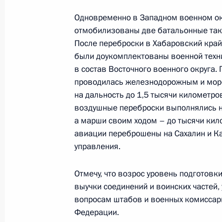
Интервью журналу «Вокруг света»
Одновременно в Западном военном ок
23 сентября 2014 года, 10:00
отмобилизованы две батальонные так
После переброски в Хабаровский край 
были доукомплектованы военной техн
в состав Восточного военного округа.
22 сентября 2014 года, понедельн
проводилась железнодорожным и мор
Рабочая встреча с президентом – 
на дальность до 1,5 тысячи километр
Банка ВТБ Андреем Костиным
воздушные переброски выполнялись на
а марши своим ходом – до тысячи кил
22 сентября 2014 года, 15:45
Московская об
авиации переброшены на Сахалин и Ка
управления.
19 сентября 2014 года, пятница
Отмечу, что возрос уровень подготов
выучки соединений и воинских частей
Встреча с молодыми учёными-яде
вопросам штабов и военных комиссари
19 сентября 2014 года, 20:25
Саров
Федерации.