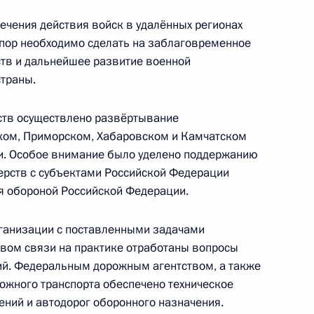
ечения действия войск в удалённых регионах
 производства ПВХ на заводе
упор необходимо сделать на заблаговременное
1
3м
тв и дальнейшее развитие военной
страны.
ств осуществлено развёртывание
ком, Приморском, Хабаровском и Камчатском
льным заводом
6
ти. Особое внимание было уделено поддержанию
рств с субъектами Российской Федерации
я обороной Российской Федерации.
ганизации с поставленными задачами
вом связи на практике отработаны вопросы
а
й. Федеральным дорожным агентством, а также
5
12м
жного транспорта обеспечено техническое
ний и автодорог оборонного назначения.