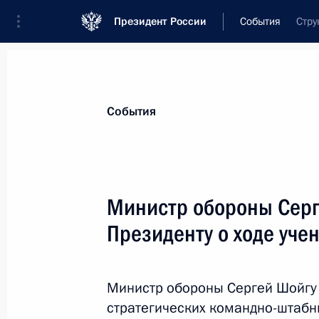
Президент России
События
Стру
Президент
Администрация
Государст
Новости
Стенограммы
Поездки
Те
События
Рубрикация материалов
Все материалы
Министр обороны Серг
Послания Федеральному Собранию
Президенту о ходе уче
Заявления по важнейшим вопросам
Совещания, заседания, рабочие встречи
Министр обороны Сергей Шойгу 
Речи и обращения
стратегических командно-штабн