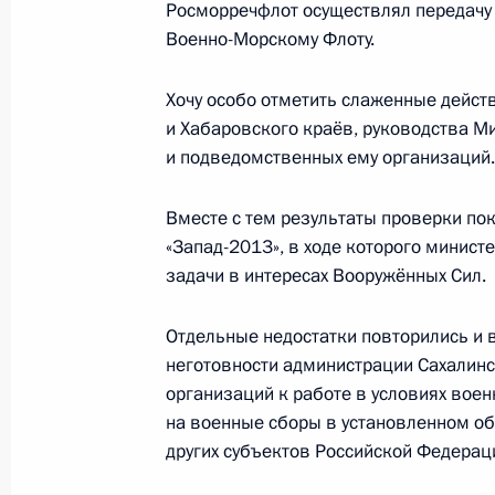
Росморречфлот осуществлял передачу 
Военно-Морскому Флоту.
Встреча с Президентом Республики
и Герцеговины Милорадом Додико
Хочу особо отметить слаженные дейст
и Хабаровского краёв, руководства М
18 сентября 2014 года, 14:30
Москва, Крем
и подведомственных ему организаций.
Вместе с тем результаты проверки пока
17 сентября 2014 года, среда
«Запад-2013», в ходе которого минис
задачи в интересах Вооружённых Сил.
Встреча с вновь избранными руков
Российской Федерации
Отдельные недостатки повторились и в
17 сентября 2014 года, 19:10
Москва, Крем
неготовности администрации Сахалинс
организаций к работе в условиях вое
на военные сборы в установленном об
Встреча с председателем правлени
других субъектов Российской Федерац
Миллером