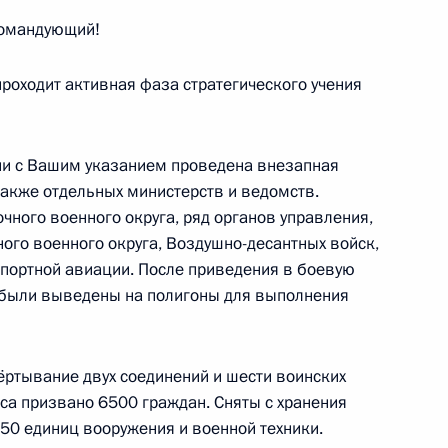
командующий!
ль
роходит активная фаза стратегического учения
вии с Вашим указанием проведена внезапная
ложил Президенту о ходе
7
также отдельных министерств и ведомств.
чного военного округа, ряд органов управления,
ого военного округа, Воздушно-десантных войск,
портной авиации. После приведения в боевую
 были выведены на полигоны для выполнения
во-Черноморского бассейна
9
5м
ртывание двух соединений и шести воинских
са призвано 6500 граждан. Сняты с хранения
50 единиц вооружения и военной техники.