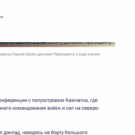
ск
ть следующие материалы
рств – участников IV
1
3м
аве
ороны Сергей Шойгу доложил Президенту о ходе учений
онференции с полуостровом Камчатка, где
вердловской области
1
ного командования войск и сил на северо-
ль
 доклад, находясь на борту большого