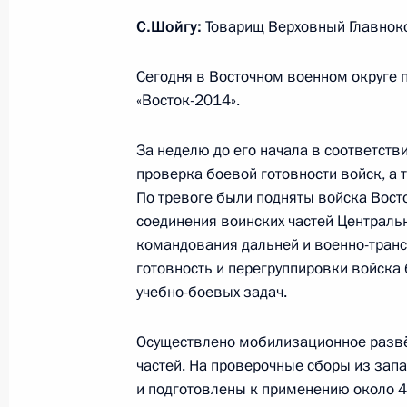
Светланой Орловой
С.Шойгу:
Товарищ Верховный Главно
24 сентября 2014 года, 12:25
Москва, Крем
Сегодня в Восточном военном округе п
«Восток-2014».
23 сентября 2014 года, вторник
За неделю до его начала в соответст
Министр обороны Сергей Шойгу до
проверка боевой готовности войск, а 
учений «Восток-2014»
По тревоге были подняты войска Восто
соединения воинских частей Центральн
23 сентября 2014 года, 15:30
Новороссийск
командования дальней и военно-транс
готовность и перегруппировки войска
учебно-боевых задач.
Совещание о развитии портов Азо
23 сентября 2014 года, 14:45
Новороссийск
Осуществлено мобилизационное развё
частей. На проверочные сборы из запа
и подготовлены к применению около 4