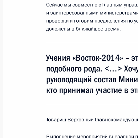
Сейчас мы совместно с Главным упра
17 сентября 2014 года, 17:30
Москва, Крем
и заинтересованными министерствами
проверки и готовим предложения по у
доложены в ближайшее время.
16 сентября 2014 года, вторник
Рабочая встреча с Председателем 
Голиковой
Учения «Восток-2014» – э
подобного рода. <…> Хочу
16 сентября 2014 года, 12:25
Московская об
руководящий состав Минис
кто принимал участие в эт
15 сентября 2014 года, понедельн
Рабочая встреча с Генеральным п
15 сентября 2014 года, 15:30
Московская об
Товарищ Верховный Главнокомандующ
Выполнение мероприятий внезапной п