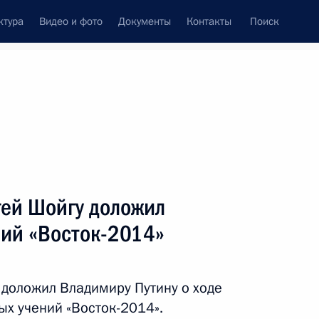
ктура
Видео и фото
Документы
Контакты
Поиск
венный Совет
Совет Безопасности
Комиссии и советы
леграммы
Сведения о Президенте
сентябрь, 2014
Встречи с представителями сообществ
ей Шойгу доложил
Пресс-конференции
ний «Восток-2014»
Интервью
Статьи
доложил Владимиру Путину о ходе
ых учений «Восток-2014».