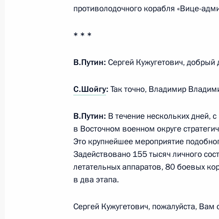
противолодочного корабля «Вице-адми
25 сентября 2014 года, четверг
* * *
Встреча с руководителем Федераль
Михаилом Мишустиным
В.Путин:
Сергей Кужугетович, добрый 
25 сентября 2014 года, 12:30
Москва, Крем
С.Шойгу
:
Так точно, Владимир Владим
В.Путин:
В течение нескольких дней, с 
24 сентября 2014 года, среда
в Восточном военном округе стратеги
Рабочая встреча с Министром свя
Это крупнейшее мероприятие подобног
Николаем Никифоровым
Задействовано 155 тысяч личного сост
летательных аппаратов, 80 боевых кор
24 сентября 2014 года, 13:35
Москва, Крем
в два этапа.
Сергей Кужугетович, пожалуйста, Вам 
Рабочая встреча с губернатором В