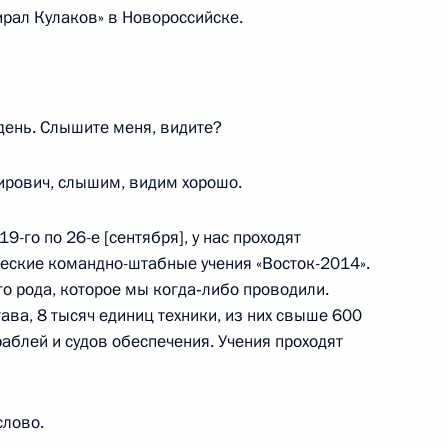
рал Кулаков» в Новороссийске.
ной налоговой службы
3
день. Слышите меня, видите?
ль
ирович, слышим, видим хорошо.
19-го по 26-е [сентября], у нас проходят
ческие командно-штабные учения «Восток-2014».
зи и массовых коммуникаций
3
о рода, которое мы когда‑либо проводили.
ава, 8 тысяч единиц техники, из них свыше 600
аблей и судов обеспечения. Учения проходят
ль
слово.
ладимирской области
2