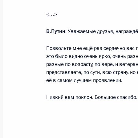
Выступление в ходе посещения кре
<…>
Советского Союза Кузнецов»
В.Путин
: Уважаемые друзья, награжд
27 июля 2014 года, 17:00
Североморск
Позвольте мне ещё раз сердечно вас по
это было видно очень ярко, очень раз
25 июля 2014 года, пятница
разные по возрасту, по вере, и ветер
представляете, по сути, всю страну, но
Рабочая встреча с губернатором Е
её в самом лучшем проявлении.
Александром Винниковым
25 июля 2014 года, 13:45
Москва, Кремль
Низкий вам поклон. Большое спасибо.
24 июля 2014 года, четверг
Рабочая встреча с Главой Чувашск