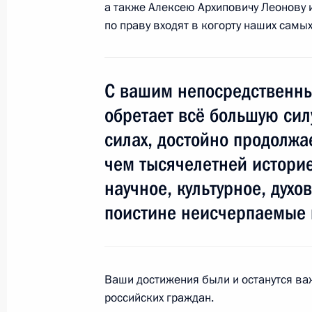
а также Алексею Архиповичу Леонову 
по праву входят в когорту наших самы
Рабочая встреча с Министром про
Денисом Мантуровым
4 августа 2014 года, 13:00
Московская обла
С вашим непосредственны
обретает всё большую силу
1 августа 2014 года, пятница
силах, достойно продолжа
чем тысячелетней историе
Открытие памятника героям Перво
научное, культурное, духо
1 августа 2014 года, 14:45
Москва
поистине неисчерпаемые 
31 июля 2014 года, четверг
Ваши достижения были и останутся в
Вручение государственных наград 
российских граждан.
31 июля 2014 года, 14:30
Москва, Кремль