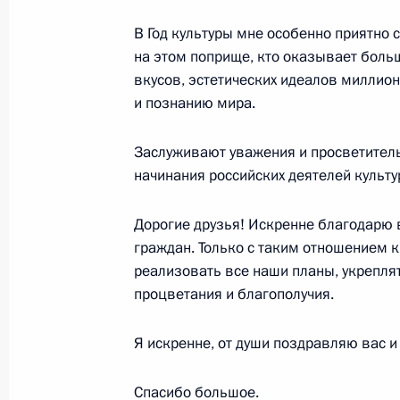
Михаилом Федотовым
В Год культуры мне особенно приятно с
29 июля 2014 года, 16:20
Московская облас
на этом поприще, кто оказывает бол
вкусов, эстетических идеалов миллион
и познанию мира.
28 июля 2014 года, понедельник
Совещание по вопросу импортоза
Заслуживают уважения и просветитель
начинания российских деятелей культу
28 июля 2014 года, 14:45
Московская облас
Дорогие друзья! Искренне благодарю в
граждан. Только с таким отношением к
27 июля 2014 года, воскресенье
реализовать все наши планы, укреплят
процветания и благополучия.
Видеоконференция с производств
«Севмаш»
Я искренне, от души поздравляю вас и
27 июля 2014 года, 18:00
Североморск
Спасибо большое.