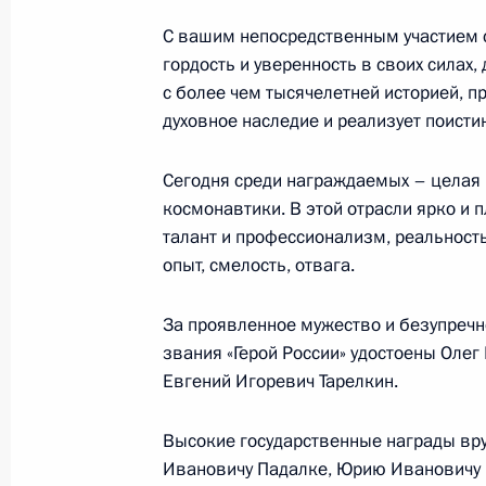
социальной защиты пожилых люде
С вашим непосредственным участием 
5 августа 2014 года, 20:30
Воронеж
гордость и уверенность в своих силах
с более чем тысячелетней историей, п
духовное наследие и реализует поист
Рабочая встреча с временно испо
Сегодня среди награждаемых – целая 
губернатора Воронежской области
космонавтики. В этой отрасли ярко и 
5 августа 2014 года, 19:15
Воронеж
талант и профессионализм, реальность
опыт, смелость, отвага.
4 августа 2014 года, понедельник
За проявленное мужество и безупречн
звания «Герой России» удостоены Олег
Рабочая встреча с исполняющим о
Евгений Игоревич Тарелкин.
Орловской области Вадимом Пото
4 августа 2014 года, 15:30
Московская обла
Высокие государственные награды вр
Ивановичу Падалке, Юрию Ивановичу 