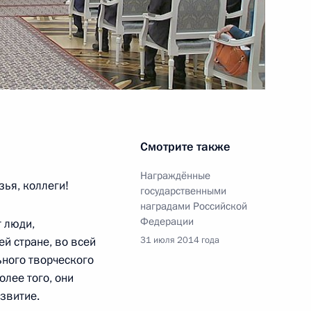
-Петербургского
3
иверситета Сергеем Багненко
сть, Ново-Огарёво
Смотрите также
бязанности главы Удмуртии
3
Награждённые
зья, коллеги!
государственными
наградами Российской
сть, Ново-Огарёво
Федерации
т люди,
й стране, во всей
31 июля 2014 года
ьного творческого
олее того, они
звитие.
о вопросам развития системы
11
11м