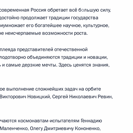
й
современная Россия обретает всё б
о
льшую силу,
, достойно продолжает традиции государства
риумножает его богатейшее научное, культурное,
ине неисчерпаемые возможности роста.
лняющим обязанности
2
плеяда представителей отечественной
 Алексеем Гордеевым
плодотворно объединяются традиции и новации,
 и самые дерзкие мечты. Здесь ценятся знания,
ое выполнение сложнейших задач на орбите
 Викторович Новицкий, Сергей Николаевич Ревин,
бязанности губернатора
3
мским
сть, Ново-Огарёво
учаются космонавтам-испытателям Геннадию
Маленченко, Олегу Дмитриевичу Кононенко,