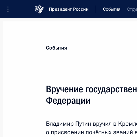
Президент России
События
Стру
Президент
Администрация
Государст
Новости
Стенограммы
Поездки
Те
События
Рубрикация материалов
Все материалы
Вручение государстве
Послания Федеральному Собранию
Федерации
Заявления по важнейшим вопросам
Совещания, заседания, рабочие встречи
Владимир Путин вручил в Кремл
Речи и обращения
о присвоении почётных званий 