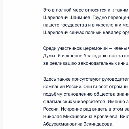
Это в полной мере относится и к таки
Шарипович Шаймиев. Трудно переоцени
В Кремле будет восстановлен ряд о
нашего государства и в укреплении м
Шарипович сейчас полный кавалер орд
31 июля 2014 года, 14:00
Москва, Кремль
Среди участников церемонии – члены 
Думы. Я искренне благодарю вас за ко
30 июля 2014 года, среда
за реализацию законодательных иниц
Совещание с членами Правительст
Здесь также присутствуют руководите
30 июля 2014 года, 15:30
Московская облас
компаний России. Они вносят огромны
подъёму, становлению общества знани
флагманских университетов. Именно з
России. Искренне рад видеть в этом 
29 июля 2014 года, вторник
Николая Михайловича Кропачева, Вик
Рабочая встреча с Председателем 
Абдурахмановича Эскиндарова.