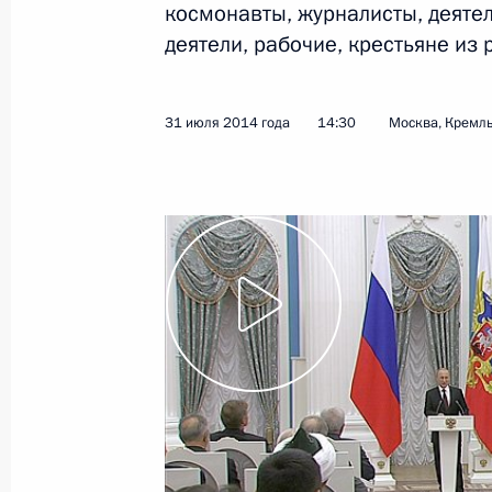
космонавты, журналисты, деятел
деятели, рабочие, крестьяне из
Показа
31 июля 2014 года
14:30
Москва, Кремл
7 августа 2014 года, четверг
Встреча с исполняющим обязаннос
автономного округа Игорем Коши
7 августа 2014 года, 18:20
Московская обла
Рабочая встреча с Министром по р
Александром Галушкой
7 августа 2014 года, 12:30
Московская обла