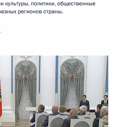
и культуры, политики, общественные
 разных регионов страны.
ть следующие материалы
ь
ти губернатора Ненецкого
1
ным
сть, Ново-Огарёво
азвитию Дальнего Востока
3
сть, Ново-Огарёво