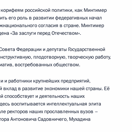
м корифеям российской политики, как Минтимер
ть его роль в развитии федеративных начал
бъектов культурного наследия
ежнационального согласия в стране. Минтимер
8
8м
ена «За заслуги перед Отечеством».
Совета Федерации и депутаты Государственной
нструктивную, плодотворную, творческую работу,
иатив, востребованных обществом.
ва
8
14м
ли и работники крупнейших предприятий,
ть, Ново-Огарёво
й вклад в развитие экономики нашей страны. Её
й способствует и деятельность наших
десь воспитывается интеллектуальная элита
зале ректоров наших прославленных вузов –
тора Антоновича Садовничего, Мухадина
Совета по правам человека
2