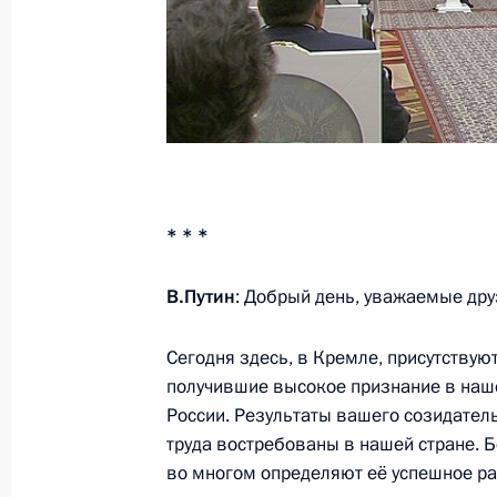
6 августа 2014 года, среда
Встреча с ректором Первого Санкт
государственного медицинского ун
6 августа 2014 года, 15:00
Московская обла
* * *
Рабочая встреча с исполняющим о
Александром Соловьёвым
В.Путин
: Добрый день, уважаемые дру
6 августа 2014 года, 10:20
Московская обла
Сегодня здесь, в Кремле, присутствую
получившие высокое признание в наше
России. Результаты вашего созидател
5 августа 2014 года, вторник
труда востребованы в нашей стране. Б
во многом определяют её успешное ра
Заседание президиума Госсовета п