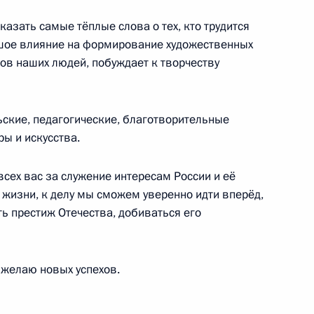
казать самые тёплые слова о тех, кто трудится
ть, Ново-Огарёво
ьшое влияние на формирование художественных
ов наших людей, побуждает к творчеству
мещения
ские, педагогические, благотворительные
2
3м
ры и искусства.
ть, Ново-Огарёво
сех вас за служение интересам России и её
 жизни, к делу мы сможем уверенно идти вперёд,
ь престиж Отечества, добиваться его
енным объединением
1
 желаю новых успехов.