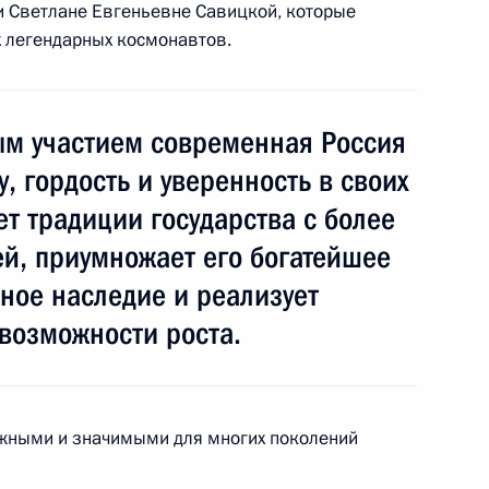
и Светлане Евгеньевне Савицкой, которые
х легендарных космонавтов.
мышленности и торговли
2
сть, Ново-Огарёво
м участием современная Россия
, гордость и уверенность в своих
ет традиции государства с более
й, приумножает его богатейшее
й мировой войны
9
12м
вное наследие и реализует
возможности роста.
ажными и значимыми для многих поколений
Российской Федерации
60
5м