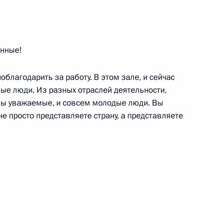
йсера «Адмирал флота
1
4м
ённые!
благодарить за работу. В этом зале, и сейчас
ные люди. Из разных отраслей деятельности,
аны уважаемые, и совсем молодые люди. Вы
 не просто представляете страну, а представляете
врейской автономной области
3
ой Республики Михаилом
1