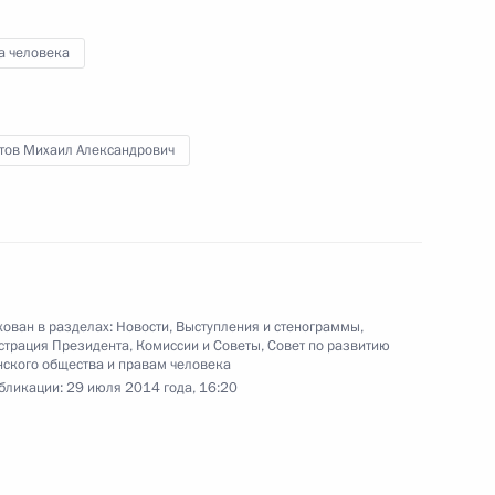
а человека
-Петербургского
3
иверситета Сергеем Багненко
тов Михаил Александрович
сть, Ново-Огарёво
бязанности главы Удмуртии
3
ован в разделах:
Новости
,
Выступления и стенограммы
,
сть, Ново-Огарёво
страция Президента
,
Комиссии и Советы
,
Совет по развитию
ского общества и правам человека
бликации:
29 июля 2014 года, 16:20
о вопросам развития системы
11
11м