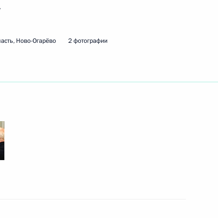
.
ть следующие материалы
асть, Ново-Огарёво
2 фотографии
ти губернатора Ненецкого
1
ным
сть, Ново-Огарёво
азвитию Дальнего Востока
3
сть, Ново-Огарёво