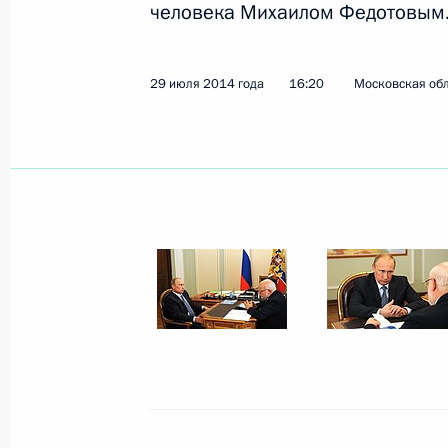
человека Михаилом Федотовым
Показа
29 июля 2014 года
16:20
Московская обл
7 августа 2014 года, четверг
Встреча с исполняющим обязаннос
автономного округа Игорем Коши
7 августа 2014 года, 18:20
Московская обла
Рабочая встреча с Министром по р
Александром Галушкой
7 августа 2014 года, 12:30
Московская обла