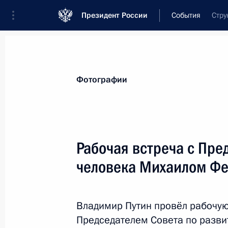
Президент России
События
Стру
Президент
Администрация
Государст
Новости
Стенограммы
Поездки
Те
Фотографии
Рубрикация материалов
Все материалы
Рабочая встреча с Пре
Послания Федеральному Собранию
человека Михаилом Ф
Заявления по важнейшим вопросам
Совещания, заседания, рабочие встречи
Владимир Путин провёл рабочую
Речи и обращения
Председателем Совета по разви