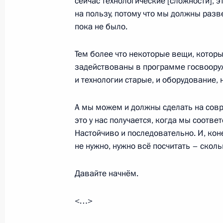
сейчас технологические [сложности], 
на пользу, потому что мы должны разв
пока не было.
В Кремле будет восстановлен ряд о
Тем более что некоторые вещи, котор
31 июля 2014 года, 14:00
Москва, Кремль
задействованы в программе госвооруж
и технологии старые, и оборудование, 
30 июля 2014 года, среда
А мы можем и должны сделать на совр
это у нас получается, когда мы соотв
Совещание с членами Правительст
Настойчиво и последовательно. И, кон
30 июля 2014 года, 15:30
Московская облас
не нужно, нужно всё посчитать – скольк
Давайте начнём.
29 июля 2014 года, вторник
<…>
Рабочая встреча с Председателем 