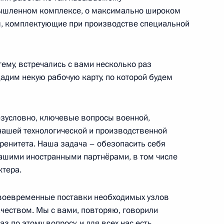
й
шленном комплексе, о максимально широком
ы, комплектующие при производстве специальной
ему, встречались с вами несколько раз
лняющим обязанности
2
дадим некую рабочую карту, по которой будем
 Алексеем Гордеевым
езусловно, ключевые вопросы военной,
нашей технологической и производственной
ренитета. Наша задача – обезопасить себя
ашими иностранными партнёрами, в том числе
бязанности губернатора
ктера.
3
мским
воевременные поставки необходимых узлов
сть, Ново-Огарёво
качеством. Мы с вами, повторяю, говорили
з по этому вопросу, и для всех нас есть