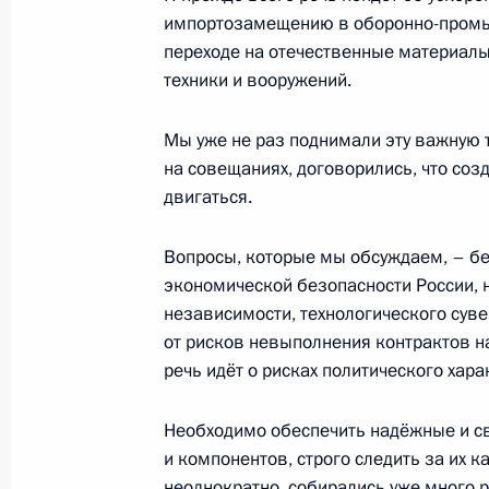
социальной защиты пожилых люде
импортозамещению в оборонно-промы
переходе на отечественные материал
5 августа 2014 года, 20:30
Воронеж
техники и вооружений.
Мы уже не раз поднимали эту важную т
Рабочая встреча с временно испо
на совещаниях, договорились, что соз
губернатора Воронежской области
двигаться.
5 августа 2014 года, 19:15
Воронеж
Вопросы, которые мы обсуждаем, – б
экономической безопасности России, 
независимости, технологического суве
4 августа 2014 года, понедельник
от рисков невыполнения контрактов н
Рабочая встреча с исполняющим о
речь идёт о рисках политического хара
Орловской области Вадимом Пото
Необходимо обеспечить надёжные и с
4 августа 2014 года, 15:30
Московская обла
и компонентов, строго следить за их 
неоднократно, собирались уже много ра