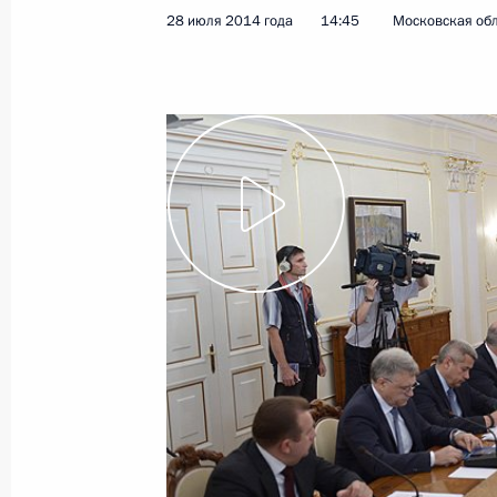
28 июля 2014 года
14:45
Московская обл
Показа
7 августа 2014 года, четверг
Встреча с исполняющим обязаннос
автономного округа Игорем Коши
7 августа 2014 года, 18:20
Московская обла
Рабочая встреча с Министром по р
Александром Галушкой
7 августа 2014 года, 12:30
Московская обла