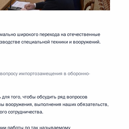
-Петербургского
3
иверситета Сергеем Багненко
мально широкого перехода на отечественные
водстве специальной техники и вооружений.
сть, Ново-Огарёво
бязанности главы Удмуртии
3
 вопросу импортозамещения в оборонно-
сть, Ново-Огарёво
для того, чтобы обсудить ряд вопросов
мы вооружения, выполнения наших обязательств,
ого сотрудничества.
о вопросам развития системы
11
11м
ении работы по так называемому