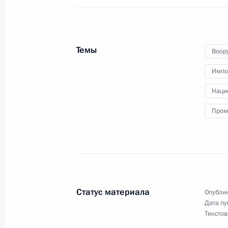
Выступление в ходе посещения кре
Советского Союза Кузнецов»
Темы
Воор
27 июля 2014 года, 17:00
Североморск
Импо
Наци
25 июля 2014 года, пятница
Пром
Рабочая встреча с губернатором Е
Александром Винниковым
25 июля 2014 года, 13:45
Москва, Кремль
Статус материала
Опублик
24 июля 2014 года, четверг
Дата пу
Текстов
Рабочая встреча с Главой Чувашск