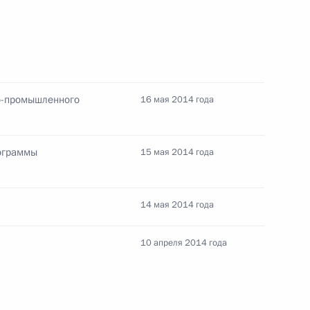
ть, Ново-Огарёво
о-промышленного
16 мая 2014 года
мещения
2
3м
ть, Ново-Огарёво
ограммы
15 мая 2014 года
14 мая 2014 года
енным объединением
1
10 апреля 2014 года