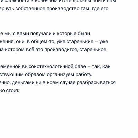
эти сложности в конечном итоге должны пойти нам
ернуть собственное производство там, где его
бъектов культурного наследия
8
8м
ые мы с вами получали и которые были
ения, они, в общем‑то, уже старенькие – уже
на котором всё это производится, старенькое.
еменной высокотехнологичной базе – так, как
етствующим образом организуем работу.
ва
8
14м
ечно, деньгами ни в коем случае разбрасываться
ть, Ново-Огарёво
о стоит.
Совета по правам человека
2