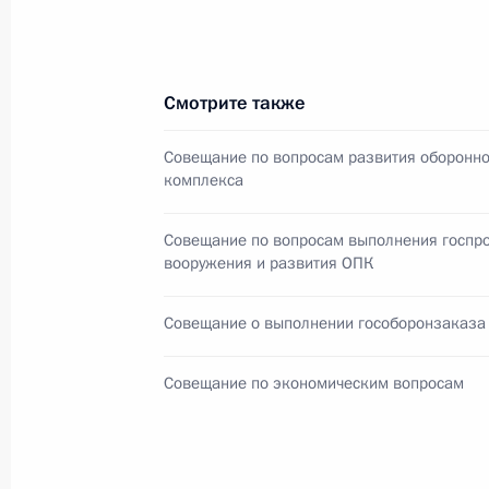
Михаилом Федотовым
29 июля 2014 года, 16:20
Московская облас
Смотрите также
28 июля 2014 года, понедельник
Совещание по вопросам развития оборонн
комплекса
Совещание по вопросу импортоза
28 июля 2014 года, 14:45
Московская облас
Совещание по вопросам выполнения госпр
вооружения и развития ОПК
27 июля 2014 года, воскресенье
Совещание о выполнении гособоронзаказа
Видеоконференция с производств
Совещание по экономическим вопросам
«Севмаш»
27 июля 2014 года, 18:00
Североморск