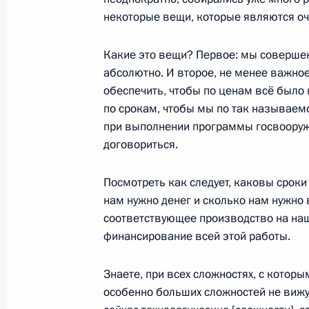
некоторые вещи, которые являются о
Рабочая встреча с Министром про
Денисом Мантуровым
Какие это вещи? Первое: мы совершен
абсолютно. И второе, не менее важное,
4 августа 2014 года, 13:00
Московская обла
обеспечить, чтобы по ценам всё было 
по срокам, чтобы мы по так называем
при выполнении программы госвооруж
1 августа 2014 года, пятница
договориться.
Открытие памятника героям Перво
Посмотреть как следует, каковы сроки
1 августа 2014 года, 14:45
Москва
нам нужно денег и сколько нам нужно 
соответствующее производство на наш
финансирование всей этой работы.
31 июля 2014 года, четверг
Знаете, при всех сложностях, с которы
Вручение государственных наград 
особенно больших сложностей не вижу,
31 июля 2014 года, 14:30
Москва, Кремль