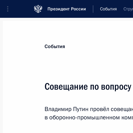
Президент России
События
Стру
Президент
Администрация
Государст
Новости
Стенограммы
Поездки
Те
События
Рубрикация материалов
Все материалы
Совещание по вопрос
Послания Федеральному Собранию
Заявления по важнейшим вопросам
Владимир Путин провёл совеща
Совещания, заседания, рабочие встречи
в оборонно-промышленном ком
Речи и обращения