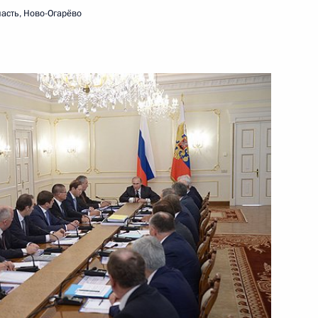
асть, Ново-Огарёво
ть следующие материалы
ти губернатора Ненецкого
1
ным
сть, Ново-Огарёво
азвитию Дальнего Востока
3
сть, Ново-Огарёво