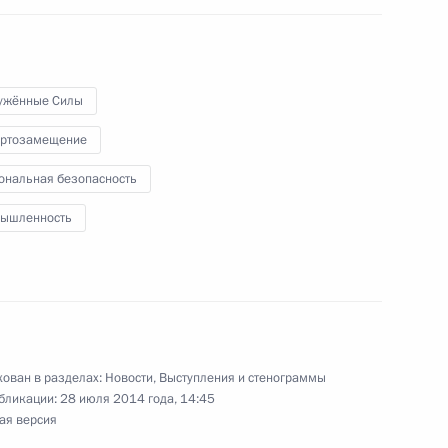
йсера «Адмирал флота
1
4м
ужённые Силы
ртозамещение
ональная безопасность
ышленность
врейской автономной области
3
ован в разделах:
Новости
,
Выступления и стенограммы
бликации:
28 июля 2014 года, 14:45
ая версия
ой Республики Михаилом
1