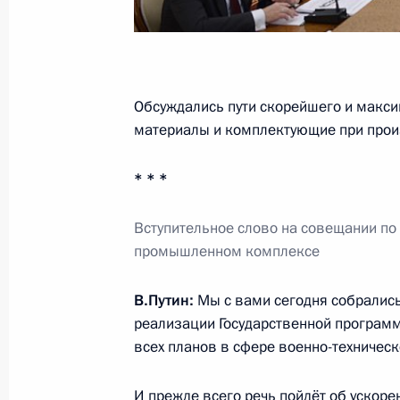
6 августа 2014 года, среда
Встреча с ректором Первого Санкт
государственного медицинского ун
Обсуждались пути скорейшего и макси
материалы и комплектующие при произ
6 августа 2014 года, 15:00
Московская обла
* * *
Рабочая встреча с исполняющим о
Вступительное слово на совещании по
Александром Соловьёвым
промышленном комплексе
6 августа 2014 года, 10:20
Московская обла
В.Путин:
Мы с вами сегодня собрались 
реализации Государственной програм
всех планов в сфере военно-техническ
5 августа 2014 года, вторник
Заседание президиума Госсовета п
И прежде всего речь пойдёт об ускор