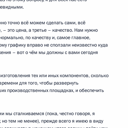
чевидными.
мышленности и торговли
2
но точно всё можем сделать сами, всё
 – это цена, а третье – качество. Нам нужно
сть, Ново-Огарёво
нормально, по качеству и, самое главное,
ому графику вправо не сползали неизвестно куда
ения – вот о чём мы должны с вами сегодня
й мировой войны
9
12м
 изготовления тех или иных компонентов, сколько
времени для того, чтобы развернуть
их производственных площадках, и обеспечить
ми мы сталкиваемся (пока, честно говоря, я
Российской Федерации
60
5м
 но тем не менее), прежде всего я имею в виду