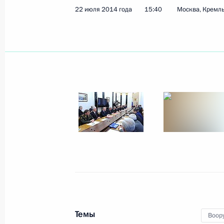
22 июля 2014 года
15:40
Москва, Кремл
28 июля 2014 года
2 фото
Встреча лидеров БРИКС
с главами
южноамериканских
Темы
Воор
государств