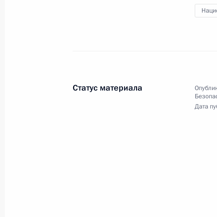
Наци
17 июля 2014 года
11 фото
Статус материала
Опублик
Безопа
Дата пу
Официальный визит
в Бразилию