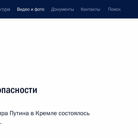
ктура
Видео и фото
Документы
Контакты
Поиск
си
встречи
Церемонии
июль, 2014
ть следующие материалы
опасности
Заседание Совета
ра Путина в Кремле состоялось
Безопасности
.