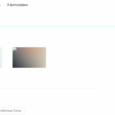
ь
3 фотографии
22 июля 2014 года
3 фото
Саммит БРИКС
ужённые Силы