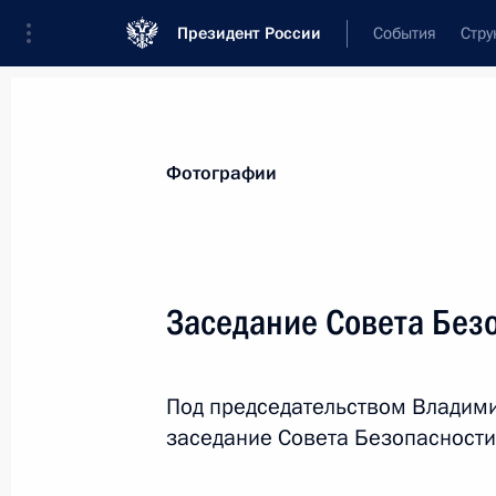
Президент России
События
Стру
Видеозаписи
Фотографии
Аудиозапи
Все материалы
Поездки
Совещания, 
Фотографии
Показа
Заседание Совета Без
Совещание по вопросу
Под председательством Владими
импортозамещения
заседание Совета Безопасности