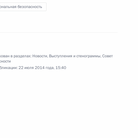
ональная безопасность
15 июля 2014 года
19 фото
ован в разделах:
Новости
,
Выступления и стенограммы
,
Совет
сности
бликации:
22 июля 2014 года, 15:40
Российско-аргентинские
переговоры