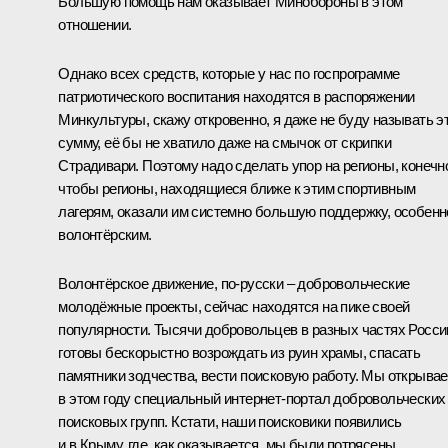
Большую помощь нам оказывает Минобороны в этом
отношении.
Однако всех средств, которые у нас по госпрограмме
патриотического воспитания находятся в распоряжении
Минкультуры, скажу откровенно, я даже не буду называть э
сумму, её бы не хватило даже на смычок от скрипки
Страдивари. Поэтому надо сделать упор на регионы, конечн
чтобы регионы, находящиеся ближе к этим спортивным
лагерям, оказали им системно большую поддержку, особенн
волонтёрским.
Волонтёрское движение, по‑русски – добровольческие
молодёжные проекты, сейчас находятся на пике своей
популярности. Тысячи добровольцев в разных частях Росси
готовы бескорыстно возрождать из руин храмы, спасать
памятники зодчества, вести поисковую работу. Мы открыва
в этом году специальный интернет-портал добровольческих
поисковых групп. Кстати, наши поисковики появились
и в Крыму, где, как оказывается, мы были потрясены,