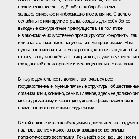
практически всегда – идёт жёсткая борьба за умы,
за идеологическое и информационное влияние. С целью
ослабить те или другие страны, создать для себя более
выгодные конкурентные преимущества и в политике,
и в экономике искусственно провоцируются конфликты, так
или иначе связанные с национальными проблемами. Нам
нужна постоянная, системная работа, которая защитила бы
страну, нашу молодёжь от этих рисков, служила укреплению
гражданской солидарности и межнационального согласия.
В такую деятельность должны включаться все:
государственные, муниципальные структуры, общественны
организации и, конечно, семья. Главное, здесь не должно бы
места догматизму и казёнщине, иначе эффект может быть
прямо противоположным ожидаемому.
В этой связи считаю необходимым дополнительно подумат
над повышением качества реализации госпрограммы
патриотического воспитания. Речь идёт о её насыщенности