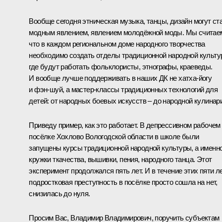
Вообще сегодня этническая музыка, танцы, дизайн могут ст
модным явлением, явлением молодёжной моды. Мы считае
что в каждом региональном доме народного творчества
необходимо создать отделы традиционной народной культу
где будут работать фольклористы, этнографы, краеведы.
И вообще лучше поддерживать в наших ДК не хатха-йогу
и фэн-шуй, а мастер-классы традиционных технологий для
детей: от народных боевых искусств – до народной кулинар
Приведу пример, как это работает. В депрессивном рабочем
посёлке Хохлово Вологодской области в школе были
запущены курсы традиционной народной культуры, а именн
кружки ткачества, вышивки, пения, народного танца. Этот
эксперимент продолжался пять лет. И в течение этих пяти л
подростковая преступность в посёлке просто сошла на нет,
снизилась до нуля.
Просим Вас, Владимир Владимирович, поручить субъектам