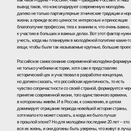
вывод таков, что консолидируют современную молодёжь
далеко не только партикулярные этнические традиции и но
жизни, а прежде всего ценности: интересные и приносящие
благополучие профессии, тяга к знаниям и, что очень важно,
к участию в больших и важных делах. Вот этот фактор нужн
учесть, когда мы планируем в молодёжной политике какие‑т
вещи, чтобы были так называемые крупные, большие проек
Российское самосознание современной молодёжи формиру
не только учебники истории, хотя сам я представляю
исторический цех и участвовал в разработке концепции,
но должен сказать, что российская идентичность, то есть
чувство сопричастности со своей страной, формируется чер
принятие современной жизни, того единственного времени,
в котором мы живём. И в России, к сожалению, в целом
доминирует отрицание периода новейшей истории страны,
хотя мало кто может сказать, а когда же было лучше
в прошлой эпохе? Но для молодёжи последние 20 лет – это
вся их жизнь, и они должны быть уверены, что живут в лучш