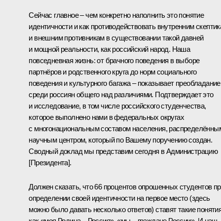
Сейчас главное – чем конкретно наполнить это понятие
идентичности и как противодействовать внутренним скепти
и внешним противникам в существовании такой давней
и мощной реальности, как российский народ. Наша
повседневная жизнь: от брачного поведения в выборе
партнёров и родственного круга до норм социального
поведения и культурного багажа – показывает преобладание
среди россиян общего над различиями. Подтверждает это
и исследование, в том числе российского студенчества,
которое выполнено нами в федеральных округах
с многонациональным составом населения, распределённы
научным центром, который по Вашему поручению создан.
Сводный доклад мы представим сегодня в Администрацию
[Президента].
Должен сказать, что 66 процентов опрошенных студентов п
определении своей идентичности на первое место (здесь
можно было давать несколько ответов) ставят такие понятия
как «моя Родина – Россия», «мы – граждане России». И наш