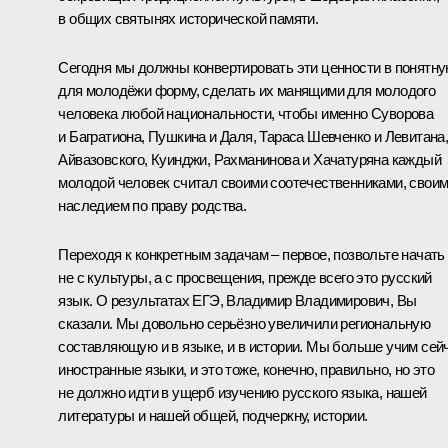
в общих святынях исторической памяти.
Сегодня мы должны конвертировать эти ценности в понятн
для молодёжи форму, сделать их манящими для молодого
человека любой национальности, чтобы именно Суворова
и Багратиона, Пушкина и Даля, Тараса Шевченко и Левитана
Айвазовского, Куинджи, Рахманинова и Хачатуряна каждый
молодой человек считал своими соотечественниками, свои
наследием по праву родства.
Переходя к конкретным задачам – первое, позвольте начать
не с культуры, а с просвещения, прежде всего это русский
язык. О результатах ЕГЭ, Владимир Владимирович, Вы
сказали. Мы довольно серьёзно увеличили региональную
составляющую и в языке, и в истории. Мы больше учим сей
иностранные языки, и это тоже, конечно, правильно, но это
не должно идти в ущерб изучению русского языка, нашей
литературы и нашей общей, подчеркну, истории.