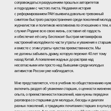
сопровождаться разрушением прошлых авторитетов
и подходами с чистого листа. Недавняя история
с реформированием РАН выявила довольно тревожный
симптом быстрого распространения среди поколений моло
журналистов и политиков негативизма по отношению к тем, к
служил Родине всю свою жизнь, составил её гордость
и обеспечил её силу. Беспокоит быстрая метаморфоза
настроений молодёжи по части утраты и уважения к старши
и вместе с этим утраты чувства преемственности. Мы
не должны забывать драму, которую пережил 40 лет тому
назад Китай. А появление жадных до расправ над
несогласными или просто над бывшими среди молодых
активистов России уже наблюдается.
Мне представляется, что в учебник по обществознанию нуж
включить раздел об уважении старших, о ценности жизненн
опыта, о преемственности поколений, нам нужны передачи
разговора со старшими для молодых, беседы и диалоги
разных поколений, о традициях почитания старших в культу