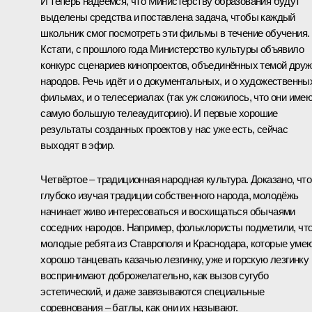
И теперь надеемся, что Министерству образования будут
выделены средства и поставлена задача, чтобы каждый
школьник смог посмотреть эти фильмы в течение обучения.
Кстати, с прошлого года Министерство культуры объявило
конкурс сценариев кинопроектов, объединённых темой дру
народов. Речь идёт и о документальных, и о художественны
фильмах, и о телесериалах (так уж сложилось, что они име
самую большую телеаудиторию). И первые хорошие
результаты созданных проектов у нас уже есть, сейчас
выходят в эфир.
Четвёртое – традиционная народная культура. Доказано, что
глубоко изучая традиции собственного народа, молодёжь
начинает живо интересоваться и восхищаться обычаями
соседних народов. Например, фольклористы подметили, чт
молодые ребята из Ставрополя и Краснодара, которые уме
хорошо танцевать казачью лезгинку, уже и горскую лезгинку
воспринимают доброжелательно, как вызов сугубо
эстетический, и даже завязываются специальные
соревнования – батлы, как они их называют.