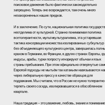
поисковое движение было фактически законодательно
запрещено. Теперь оно возрождается, там очень много
незахороненных наших предков.
И в заключение. По сути, национальная политика государст
неотделима от культурной. Странно понимаемая политика
всетолерантности, мультикультурализма, эта устаревшая
тактика консервации множества изолированных субкультур
без объединяющего культурного центра, завершилась полн
крахом в Германии, во Франции, в других странах Европы, гд
индусы, арабы, турки попросту игнорируют обычаи и язык
страны пребывания. При этом официально отвергнутые сам
Европой подходы не мытьём так катаньем навязываются на
через либеральную прессу в качестве образцов для
подражания. Мы считаем, что в России не нужно толерантно
терпеть своего соседа, изолировавшегося в обособленном
квартале.
Наша традиция – это уважение, любовь, знание и понимание