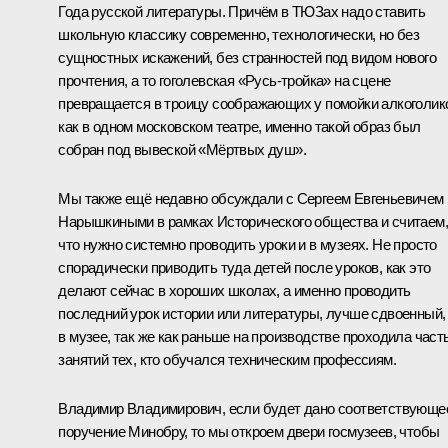
Года русской литературы. Причём в ТЮЗах надо ставить
школьную классику современно, технологически, но без
сущностных искажений, без странностей под видом нового
прочтения, а то гоголевская «Русь-тройка» на сцене
превращается в троицу соображающих у помойки алкоголик
как в одном московском театре, именно такой образ был
собран под вывеской «Мёртвых душ».
Мы также ещё недавно обсуждали с Сергеем Евгеньевичем
Нарышкиными в рамках Исторического общества и считаем,
что нужно системно проводить уроки и в музеях. Не просто
спорадически приводить туда детей после уроков, как это
делают сейчас в хороших школах, а именно проводить
последний урок истории или литературы, лучше сдвоенный,
в музее, так же как раньше на производстве проходила част
занятий тех, кто обучался техническим профессиям.
Владимир Владимирович, если будет дано соответствующе
поручение Минобру, то мы откроем двери госмузеев, чтобы