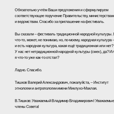
Обязательно учтём Ваши предложения и сформулируем
соответствующее поручение Правительству, министерствам
и ведомствам. Спасибо за приглашение на фестиваль.
Вы сказали – фестиваль традиционной народной культуры. 
что‑то, может, не понимаю, но, по‑моему, народная культура 
и есть народная культура, какая ещё традиционная или нет?
У нас нет нетрадиционной народной культуры (
смех
), да? И
я что‑то уже как‑то отстал?
Ладно. Спасибо.
Тишков Валерий Александрович, пожалуйста, – Институт
этнологии и антропологии имени Миклухо-Маклая.
В.Тишков:
Уважаемый Владимир Владимирович! Уважаемы
члены Совета!