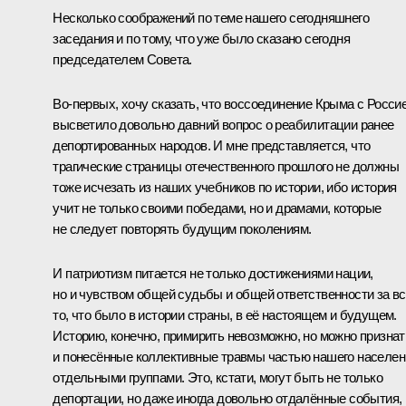
Несколько соображений по теме нашего сегодняшнего
заседания и по тому, что уже было сказано сегодня
председателем Совета.
Во‑первых, хочу сказать, что воссоединение Крыма с Росси
высветило довольно давний вопрос о реабилитации ранее
депортированных народов. И мне представляется, что
трагические страницы отечественного прошлого не должны
тоже исчезать из наших учебников по истории, ибо история
учит не только своими победами, но и драмами, которые
не следует повторять будущим поколениям.
И патриотизм питается не только достижениями нации,
но и чувством общей судьбы и общей ответственности за в
то, что было в истории страны, в её настоящем и будущем.
Историю, конечно, примирить невозможно, но можно признат
и понесённые коллективные травмы частью нашего населен
отдельными группами. Это, кстати, могут быть не только
депортации, но даже иногда довольно отдалённые события,