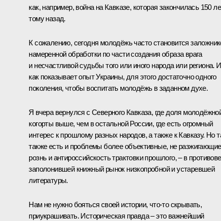
как, например, война на Кавказе, которая закончилась 150 ле
тому назад.
К сожалению, сегодня молодёжь часто становится заложни
намеренной обработки по части создания образа врага
и несчастливой судьбы того или иного народа или региона. И
как показывает опыт Украины, для этого достаточно одного
поколения, чтобы воспитать молодёжь в заданном духе.
Я вчера вернулся с Северного Кавказа, где доля молодёжно
когорты выше, чем в остальной России, где есть огромный
интерес к прошлому разных народов, а также к Кавказу. Но 
также есть и проблемы более объективные, не разжигающи
рознь и антироссийскость трактовки прошлого, – в противов
заполонившей книжный рынок низкопробной и устаревшей
литературы.
Нам не нужно бояться своей истории, что‑то скрывать,
приукрашивать. Историческая правда – это важнейший