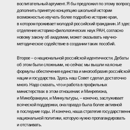
воспитательный аргумент. Я бы предложил по этому вопрос
дополнить принятую концепцию школьной истории
возможностью изучать более подробно историю края,
в котором проживает молодой российский гражданин. И зде
отделение историко-филологических наук РАН, согласно
новому закону об академии, может оказывать научно-
методическое содействие в создании таких пособий.
Второе – о национальной российской идентичности. Дебаты
об этом были сложными, но сейчас мы вышли на ясные
формулы обеспечения единства и многообразия российской
нации и государства. Здесь наш Совет сделал достаточно
много. Надо сказать, что и работа в профильных
министерствах в этом отношении: и Минрегиона,
и Минобранауки, и Минкультуры, – конечно, заслуживает
всяческой поддержки, она гораздо была более активной
в последние годы. И конечно, наша стратегия государственн
национальной политики, которую нужно пропагандировать
и отстаивать.