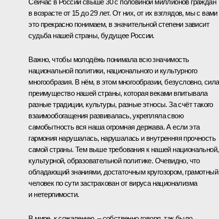
Сейчас в России свыше 30 с половиной миллионов граждан
в возрасте от 15 до 29 лет. От них, от их взглядов, мы с вами
это прекрасно понимаем, в значительной степени зависит
судьба нашей страны, будущее России.
Важно, чтобы молодёжь понимала всю значимость
национальной политики, национального и культурного
многообразия. В нём, в этом многообразии, безусловно, сила
преимущество нашей страны, которая веками впитывала
разные традиции, культуры, разные этносы. За счёт такого
взаимообогащения развивалась, укрепляла свою
самобытность вся наша огромная держава. А если эта
гармония нарушалась, нарушалась и внутренняя прочность
самой страны. Тем выше требования к нашей национальной,
культурной, образовательной политике. Очевидно, что
обладающий знаниями, достаточным кругозором, грамотный
человек по сути застрахован от вируса национализма
и нетерпимости.
В мире, к сожалению, – собственно говоря, так было