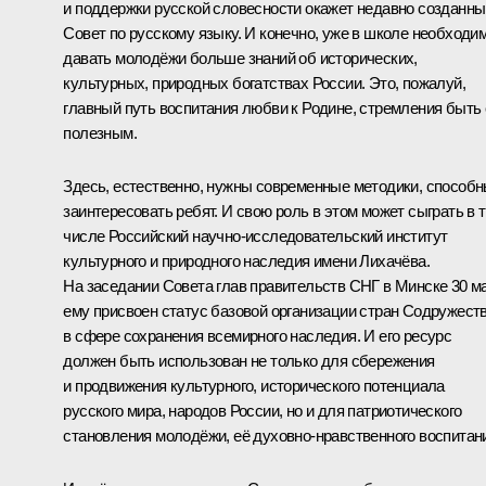
и поддержки русской словесности окажет недавно созданны
Совет по русскому языку. И конечно, уже в школе необходи
давать молодёжи больше знаний об исторических,
культурных, природных богатствах России. Это, пожалуй,
главный путь воспитания любви к Родине, стремления быть 
полезным.
Здесь, естественно, нужны современные методики, способ
заинтересовать ребят. И свою роль в этом может сыграть в 
числе Российский научно-исследовательский институт
культурного и природного наследия имени Лихачёва.
На заседании Совета глав правительств СНГ в Минске 30 м
ему присвоен статус базовой организации стран Содружест
в сфере сохранения всемирного наследия. И его ресурс
должен быть использован не только для сбережения
и продвижения культурного, исторического потенциала
русского мира, народов России, но и для патриотического
становления молодёжи, её духовно-нравственного воспитан