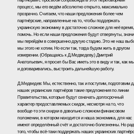
процесс, мы его ведём абсолютно открыто, максимально
прозрачно. Считаем, что наши предложения более чем
партнёрские, направленные на то, чтобы поддержать
украинскую экономику в достаточно сложное для неё время,
помочь. Но если наши предложения будут отвергнуты, значи
мы перейдём в совершенно другую стадию. Это не наш выб
мы этого не хотим. Но если так, тогда будем жить в другом
измерении.
(Обращаясь к Д.Медведеву.)
Дмитрий
Анатольевич, я просил бы Вас иметь это в виду и так, как м
и договаривались, выстроить дальнейшую работу.
Д.Медведев
:
Мы, естественно, так и поступим, подготовим 
наших украинских партнёров такие предложения по линии
Правительства, которые будут означать долгосрочный
характер предоставляемых скидок, несмотря на то, что
вообще‑то эти скидки в довольно сложном финансовом
положении, в котором находится и наша экономика, для нас
имеют определённый счёт и достаточно болезненны. Но ра
того, чтобы всё‑таки поддержать наших украинских партнёро