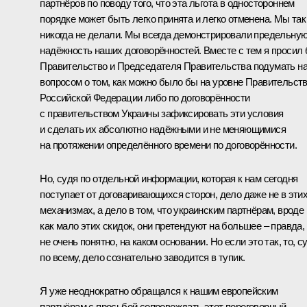
партнёров по поводу того, что эта льгота в одностороннем
порядке может быть легко принята и легко отменена. Мы так
никогда не делали. Мы всегда демонстрировали предельну
надёжность наших договорённостей. Вместе с тем я просил
Правительство и Председателя Правительства подумать н
вопросом о том, как можно было бы на уровне Правительст
Российской Федерации либо по договорённости
с правительством Украины зафиксировать эти условия
и сделать их абсолютно надёжными и не меняющимися
на протяжении определённого времени по договорённости.
Но, судя по отдельной информации, которая к нам сегодня
поступает от договаривающихся сторон, дело даже не в эти
механизмах, а дело в том, что украинским партнёрам, вроде
как мало этих скидок, они претендуют на большее – правда,
не очень понятно, на каком основании. Но если это так, то, с
по всему, дело сознательно заводится в тупик.
Я уже неоднократно обращался к нашим европейским
партнёрам с просьбой сопровождать этот переговорный