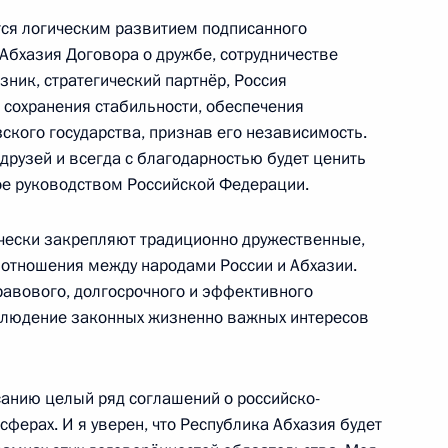
дителем Федеральной
тся логическим развитием подписанного
рецовым
Абхазия Договора о дружбе, сотрудничестве
 Горки
ник, стратегический партнёр, Россия
 сохранения стабильности, обеспечения
кого государства, признав его независимость.
друзей и всегда с благодарностью будет ценить
с активом партии
ое руководством Российской Федерации.
 Барвиха
ески закрепляют традиционно дружественные,
отношения между народами России и Абхазии.
равового, долгосрочного и эффективного
блюдение законных жизненно важных интересов
ю в Томской области
1
рнатором региона Виктором
санию целый ряд соглашений о российско-
ферах. И я уверен, что Республика Абхазия будет
 Горки