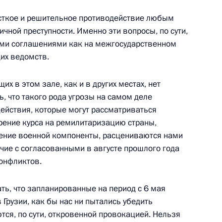
ёсткое и решительное противодействие любым
ичной преступности. Именно эти вопросы, по сути,
ыми соглашениями как на межгосударственном
 64-й годовщины Победы
щих ведомств.
их в этом зале, как и в других местах, нет
, что такого рода угрозы на самом деле
действия, которые могут рассматриваться
рение курса на ремилитаризацию страны,
честь 64-й годовщины Победы
7м
ление военной компоненты, расцениваются нами
чие с согласованными в августе прошлого года
ощадь
онфликтов.
ать, что запланированные на период с 6 мая
 Грузии, как бы нас ни пытались убедить
ся, по сути, откровенной провокацией. Нельзя
церте, посвящённом 64-й
6м