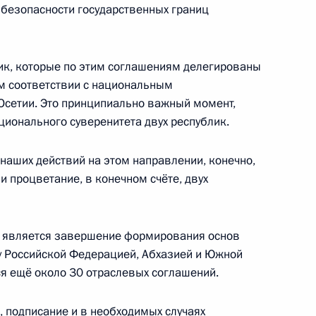
безопасности государственных границ
ского хозяйства Еленой
1
ик, которые по этим соглашениям делегированы
ом соответствии с национальным
Осетии. Это принципиально важный момент,
ионального суверенитета двух республик.
О «Российские железные
1
наших действий на этом направлении, конечно,
 и процветание, в конечном счёте, двух
 является завершение формирования основ
 с ветеранами Великой
 Российской Федерацией, Абхазией и Южной
ветского Союза
ся ещё около 30 отраслевых соглашений.
, подписание и в необходимых случаях