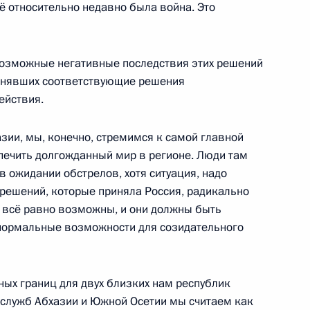
ё относительно недавно была война. Это
ественной войне
 возможные негативные последствия этих решений
ринявших соответствующие решения
ействия.
воении почётного звания
ронштадту и Наро-Фоминску
ии, мы, конечно, стремимся к самой главной
спечить долгожданный мир в регионе. Люди там
 в ожидании обстрелов, хотя ситуация, надо
 решений, которые приняла Россия, радикально
 всё равно возможны, и они должны быть
нормальные возможности для созидательного
сторической истине и о нашей
6м
е Дмитрия Медведева
ных границ для двух близких нам республик
служб Абхазии и Южной Осетии мы считаем как