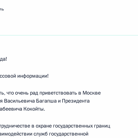
ль
ть следующие материалы
 государственной
1
да!
ия нанотехнологий»
ассовой информации!
, Горки
ть, что очень рад приветствовать в Москве
ея Васильевича Багапша и Президента
абеевича Кокойты.
 с активом Коммунистической
трудничестве в охране государственных границ
ь, Барвиха
заимодействии служб государственной