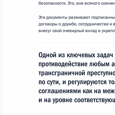
безопасности. Это, вне всякого сомне
Эти документы развивают подписанны
Вступительное слово на встрече с
договоры о дружбе, сотрудничестве и 
партии России
внесут свой очевидный вклад в укреп
12 мая 2009 года, 17:40
Московская област
Одной из ключевых задач 
Телемост с региональными студиям
противодействие любым а
Санкт-Петербурге и Нижнем Новгор
трансграничной преступно
12 мая 2009 года, 16:10
Москва, «Экспоцен
по сути, и регулируются 
соглашениями как на межг
Выступление на встрече с игрокам
и на уровне соответствую
12 мая 2009 года, 13:50
Москва, Кремль