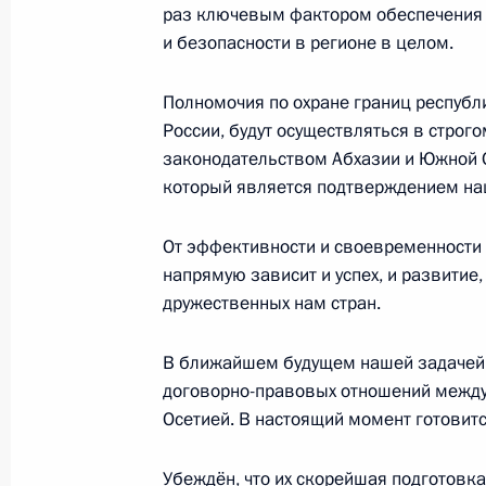
раз ключевым фактором обеспечения 
и безопасности в регионе в целом.
Рабочая встреча с Министром сель
Скрынник
Полномочия по охране границ республ
7 мая 2009 года, 17:00
Москва, Кремль
России, будут осуществляться в строг
законодательством Абхазии и Южной 
который является подтверждением нац
Рабочая встреча с президентом ОА
От эффективности и своевременности 
дороги» Владимиром Якуниным
напрямую зависит и успех, и развитие,
7 мая 2009 года, 16:30
Москва, Кремль
дружественных нам стран.
В ближайшем будущем нашей задачей
Стенографический отчёт о встрече
договорно-правовых отношений между
Отечественной войны – Героями Со
Осетией. В настоящий момент готовит
7 мая 2009 года, 15:10
Москва, Кремль
Убеждён, что их скорейшая подготовка