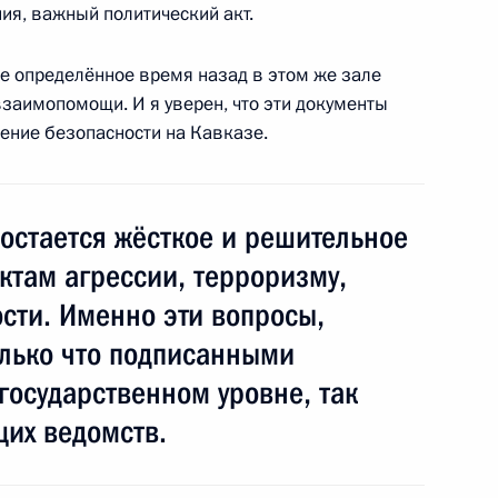
ния, важный политический акт.
е определённое время назад в этом же зале
 активом Коммунистической
взаимопомощи. И я уверен, что эти документы
ление безопасности на Кавказе.
ь, Барвиха
остается жёсткое и решительное
и ВГТРК в Новосибирске,
11м
ктам агрессии, терроризму,
оде
сти. Именно эти вопросы,
тр»
только что подписанными
осударственном уровне, так
и сборной России по хоккею
щих ведомств.