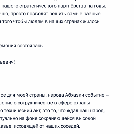
я нашего стратегического партнёрства на годы,
нечно, просто позволят решить самые разные
я того чтобы людям в наших странах жилось
инематографистов Никитой
1
ремония состоялась.
 Горки
ьевич!
с российскими студентами –
о программированию
е для моей страны, народа Абхазии событие –
 Барвиха
ение о сотрудничестве в сфере охраны
 технический акт, это то, что ждал наш народ,
актуально на фоне сохраняющейся высокой
азье, исходящей от наших соседей.