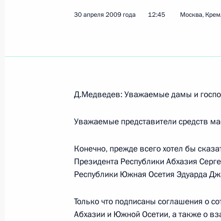
30 апреля 2009 года
12:45
Москва, Крем
Показа
12 мая 2009 года, вторник
Встреча с генеральным директором
Д.Медведев: Уважаемые дамы и госпо
корпорации «Российская корпорац
Анатолием Чубайсом
Уважаемые представители средств м
12 мая 2009 года, 20:20
Московская область
Конечно, прежде всего хотел бы сказа
Президента Республики Абхазия Серг
Республики Южная Осетия Эдуарда Дж
Стенографический отчёт о встрече
партии России
Только что подписаны соглашения о со
12 мая 2009 года, 17:45
Московская област
Абхазии и Южной Осетии, а также о в