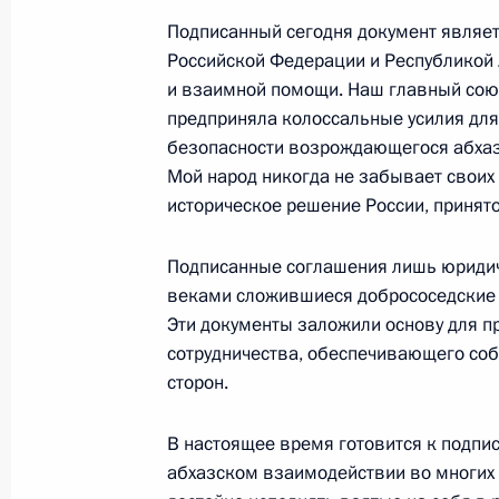
Начало рабочей встречи с руково
Подписанный сегодня документ являе
налоговой службы Михаилом Мок
Российской Федерации и Республикой 
5 мая 2009 года, 16:40
Московская область,
и взаимной помощи. Наш главный союз
предприняла колоссальные усилия для
безопасности возрождающегося абхазс
Мой народ никогда не забывает своих 
Стенографический отчёт о встрече 
историческое решение России, принят
«Справедливая Россия»
5 мая 2009 года, 13:40
Московская область,
Подписанные соглашения лишь юридич
веками сложившиеся добрососедские 
Эти документы заложили основу для п
4 мая 2009 года, понедельник
сотрудничества, обеспечивающего со
сторон.
Социально-экономическую ситуаци
Дмитрий Медведев обсудил с губе
В настоящее время готовится к подпи
Крессом
абхазском взаимодействии во многих с
4 мая 2009 года, 17:15
Московская область,