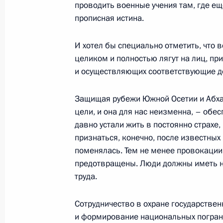
проводить военные учения там, где ещ
годовщине Победы в Великой Отеч
прописная истина.
8 мая 2009 года, 18:00
Москва, Кремль
И хотел бы специально отметить, что
целиком и полностью лягут на лиц, п
и осуществляющих соответствующие д
Церемония вручения грамот о прис
«Город воинской славы» Вязьме, К
Защищая рубежи Южной Осетии и Абхаз
8 мая 2009 года, 12:40
Москва, Кремль
цели, и она для нас неизменна, – обе
давно устали жить в постоянно страхе,
признаться, конечно, после известных
поменялась. Тем не менее провокации
7 мая 2009 года, четверг
предотвращены. Люди должны иметь 
О Великой Отечественной войне, и
труда.
памяти. Новая видеозапись в блог
Сотрудничество в охране государствен
7 мая 2009 года, 21:51
Москва
и формирование национальных погран