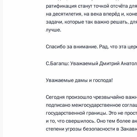
ратификация станут точкой отсчёта дл
на десятилетия, на века вперёд и, ко
6 мая 2009 года, среда
задачи, которые так важно решать, дл
лучше.
Встреча с председателем Союза к
Михалковым
Спасибо за внимание. Рад, что эта це
6 мая 2009 года, 15:30
Московская область,
С.Багапш: Уважаемый Дмитрий Анатол
Стенографический отчёт о встрече 
Уважаемые дамы и господа!
победителями чемпионата мира п
Сегодня произошло чрезвычайно важно
6 мая 2009 года, 15:15
Московская область,
подписано межгосударственное соглаш
государственной границы. Это не просто
и то, что свершилось. Оно тем более 
5 мая 2009 года, вторник
степени угрозы безопасности в Закавк