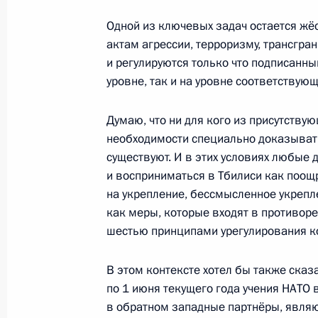
Одной из ключевых задач остается ж
9 мая 2009 года, суббота
актам агрессии, терроризму, трансгран
и регулируются только что подписанн
Выступление на приёме по случаю
уровне, так и на уровне соответствую
в Великой Отечественной войне
9 мая 2009 года, 13:15
Москва, Кремль
Думаю, что ни для кого из присутствующ
необходимости специально доказывать
существуют. И в этих условиях любые 
и восприниматься в Тбилиси как поощ
Выступление на военном параде в 
на укрепление, бессмысленное укреп
в Великой Отечественной войне
как меры, которые входят в противоре
9 мая 2009 года, 13:10
Москва, Красная пл
шестью принципами урегулирования к
В этом контексте хотел бы также сказ
8 мая 2009 года, пятница
по 1 июня текущего года учения НАТО в
в обратном западные партнёры, являют
Выступление на торжественном кон