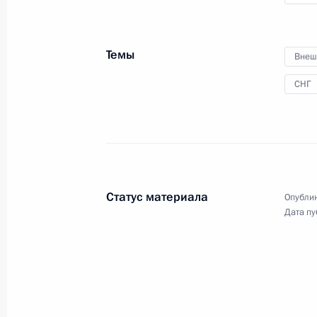
Встреча с президентом холдинга «
Потаниным
Темы
30 марта 2009 года, 16:30
Москва, Кремль
Внеш
СНГ
29 марта 2009 года, воскресенье
Интервью телекомпании «Би-би-си
29 марта 2009 года, 13:00
Статус материала
Опублик
Дата пу
28 марта 2009 года, суббота
Беседа с лётным составом авиабаз
28 марта 2009 года, 18:40
Авиабаза ВВС Ро