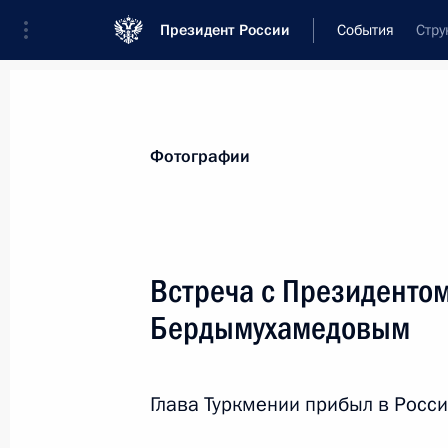
Президент России
События
Стру
Президент
Администрация
Государст
Новости
Стенограммы
Поездки
Те
Фотографии
Рубрикация материалов
Все материалы
Встреча с Президентом
Послания Федеральному Собранию
Бердымухамедовым
Заявления по важнейшим вопросам
Совещания, заседания, рабочие встречи
Глава Туркмении прибыл в Росс
Речи и обращения