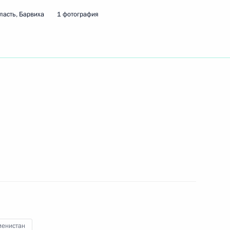
ласть, Барвиха
1 фотография
ть следующие материалы
ношения
ми финансов государств –
7м
ых Государств
сть, Барвиха
менистан