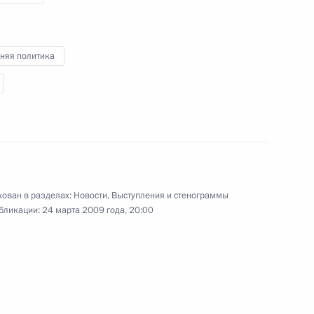
Интеррос» Владимиром
1
няя политика
»
1
ован в разделах:
Новости
,
Выступления и стенограммы
бликации:
24 марта 2009 года, 20:00
ы ВВС России Кубинка
7м
ссии Кубинка