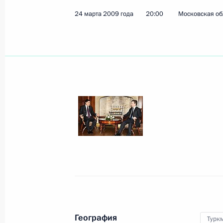
24 марта 2009 года
20:00
Московская об
Показа
Строя российско-американские от
31 марта 2009 года, 17:00
Выступление на встрече с министра
участников Содружества Независим
31 марта 2009 года, 14:30
Московская обла
30 марта 2009 года, понедельник
География
Турк