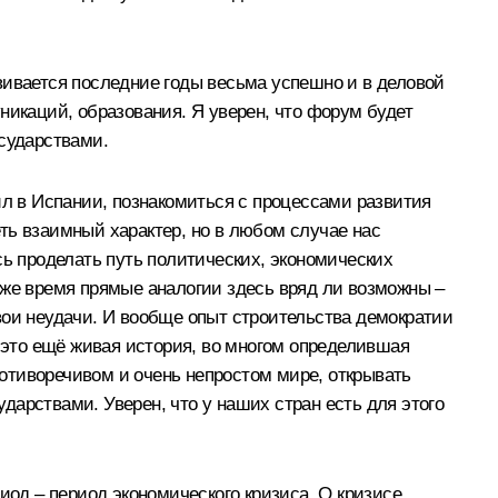
азвивается последние годы весьма успешно и в деловой
никаций, образования. Я уверен, что форум будет
сударствами.
ил в Испании, познакомиться с процессами развития
еть взаимный характер, но в любом случае нас
сь проделать путь политических, экономических
 же время прямые аналогии здесь вряд ли возможны –
вои неудачи. И вообще опыт строительства демократии
– это ещё живая история, во многом определившая
отиворечивом и очень непростом мире, открывать
арствами. Уверен, что у наших стран есть для этого
иод – период экономического кризиса. О кризисе