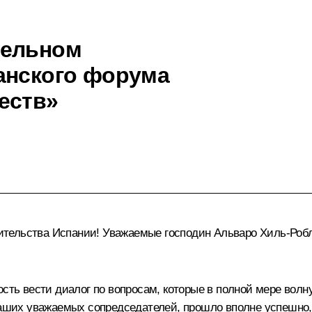
тельном
анского форума
еств»
тельства Испании! Уважаемые господин Альваро Хиль-Робл
ость вести диалог по вопросам, которые в полной мере вол
наших уважаемых сопредседателей, прошло вполне успешно, 