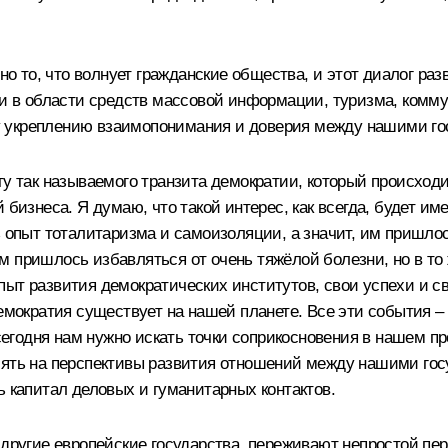
ьно то, что волнует гражданские общества, и этот диалог р
 и в области средств массовой информации, туризма, комму
у укреплению взаимопонимания и доверия между нашими го
ту так называемого транзита демократии, который происход
 бизнеса. Я думаю, что такой интерес, как всегда, будет им
ь опыт тоталитаризма и самоизоляции, а значит, им пришло
м пришлось избавляться от очень тяжёлой болезни, но в то
пыт развития демократических институтов, свои успехи и с
демократия существует на нашей планете. Все эти события 
годня нам нужно искать точки соприкосновения в нашем пр
ять на перспективы развития отношений между нашими госуд
ь капитал деловых и гуманитарных контактов.
 другие европейские государства, переживают непростой пер