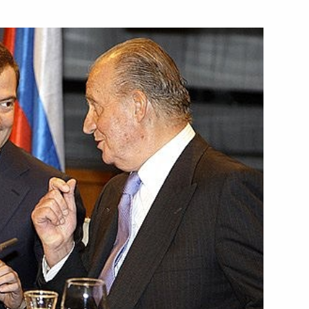
ть следующие материалы
ийско-испанских переговоров
1
ми Генеральных кортесов –
государственной власти