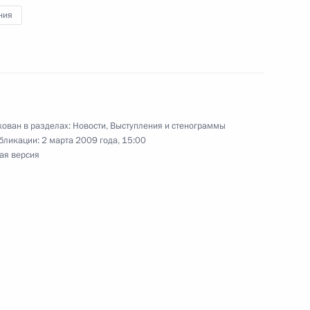
ния
ован в разделах:
Новости
,
Выступления и стенограммы
джикистана Эмомали
бликации:
2 марта 2009 года, 15:00
ая версия
сть, Завидово
й Дню защитника Отечества
1
6м
 Российской Армии