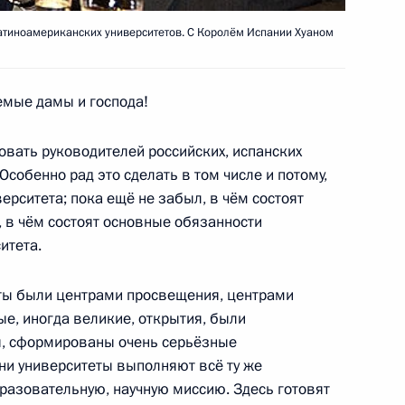
 латиноамериканских университетов. С Королём Испании Хуаном
седании российско-
емые дамы и господа!
нских обществ»
усств Королевы Софии
овать руководителей российских, испанских
собенно рад это сделать в том числе и потому,
ерситета; пока ещё не забыл, в чём состоят
ьберто Руис-Гальярдона
2
4м
 в чём состоят основные обязанности
ил золотой ключ Мадрида
итета.
ты были центрами просвещения, центрами
ые, иногда великие, открытия, были
, сформированы очень серьёзные
спанских
1
ни университеты выполняют всё ту же
ов
азовательную, научную миссию. Здесь готовят