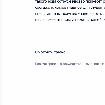
такого рода сотрудничество принесёт 
26 февраля 2009 года, 13:15
Москва, Крем
состава, и, самое главное, для студен
представлены ведущие университеты, 
вас и пожелать вам успехов в вашей р
25 февраля 2009 года, среда
Переговоры с Президентом Йеменс
Салехом
25 февраля 2009 года, 17:30
Москва
Смотрите также
Все материалы о государственном визите 
Заключительное слово на расшире
Генеральной прокуратуры
25 февраля 2009 года, 14:45
Москва
Вступительное слово на расширенн