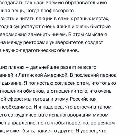
, создавать так называемую образовательную
авления офицеров по случаю
12м
йшая вещь, когда профессорско-
мандные должности
зжать и читать лекции в самых разных местах,
(специальных) званий
егодня существуют очень яркие и очень быстрые
ль
невозможно заменить ничем. В этом смысле я
реча между ректорами университетов создаст
а научно-педагогических обменов.
я верительных грамот
аших планах – дальнейшее развитие всего
анией и Латинской Америкой. В последний период
ль
 дыхание. Я полностью согласен с тем, что только
тношении обменов, в отношении того, что очень
ой сфере: мы готовы к этому. Российская
 необходимое. И я надеюсь, что встречи в таком
его сотрудничества с испаноговорящим миром
рногории Филипом
ое направление, не то чтобы новое, но, во всяком
к, может быть, какие‑то другие. Я уверен, что