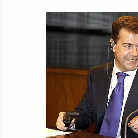
Показа
3 марта 2009 года, вторник
Пресс-конференция по итогам росс
3 марта 2009 года, 18:45
Мадрид
Выступление на встрече с депутата
высшего законодательного органа 
Испании
3 марта 2009 года, 13:45
Мадрид