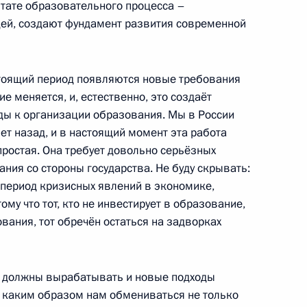
ьтате образовательного процесса –
мерика
ей, создают фундамент развития современной
стоящий период появляются новые требования
и России подворья Русской
е меняется, и, естественно, это создаёт
4м
ды к организации образования. Мы в России
лет назад, и в настоящий момент эта работа
простая. Она требует довольно серьёзных
ания со стороны государства. Не буду скрывать:
в период кризисных явлений в экономике,
их СМИ
ому что тот, кто не инвестирует в образование,
1
вания, тот обречён остаться на задворках
ь, Горки
ы должны вырабатывать и новые подходы
, каким образом нам обмениваться не только