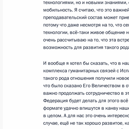
технологиями, но и новыми знаниями
Выступление на церемонии предст
мобильность. Я считаю, что это важне
их назначения на вышестоящие ко
преподавательский состав может прие
и присвоения им высших воинских 
потому что даже несмотря на то, что с
27 февраля 2009 года, 14:30
Москва, Крем
технологии, всё‑таки живое общение 
очень рассчитываю на то, что эта вст
возможность для развития такого род
Выступление на церемонии вручени
И вообще я хотел бы сказать, что в н
послами иностранных государств
комплекса гуманитарных связей с Исп
27 февраля 2009 года, 13:15
Москва, Крем
такого рода отношения получили новое
что было сказано Его Величеством в о
важно продолжать сотрудничество в эт
26 февраля 2009 года, четверг
Федерация будет делать для этого всё
формате удачно впишутся в канву наш
Начало встречи с Президентом Че
в целом. А для нас это очень интересн
Вуяновичем
случае, ещё не так хорошо развитое, ка