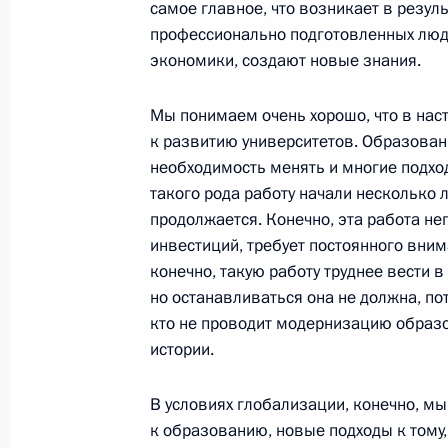
самое главное, что возникает в резул
2 марта 2009 года, 15:00
Мадрид, Каса де А
профессионально подготовленных люд
экономики, создают новые знания.
1 марта 2009 года, воскресенье
Мы понимаем очень хорошо, что в на
Выступление на церемонии передач
к развитию университетов. Образовани
православной церкви в Бари
необходимость менять и многие подхо
такого рода работу начали несколько 
1 марта 2009 года, 20:28
Италия, Бари
продолжается. Конечно, эта работа не
инвестиций, требует постоянного вним
конечно, такую работу труднее вести 
Интервью представителям испанск
но останавливаться она не должна, пот
кто не проводит модернизацию образо
1 марта 2009 года, 10:00
Московская област
истории.
В условиях глобализации, конечно, м
27 февраля 2009 года, пятница
к образованию, новые подходы к тому