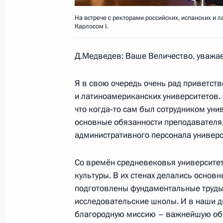
На встрече с ректорами российских, испанских и
2 марта 2009 года, понедельник
Карлосом I.
Выступление на заключительном за
Д.Медведев: Ваше Величество, уважа
испанского форума «Диалог гражда
2 марта 2009 года, 22:10
Мадрид, Центр иск
Я в свою очередь очень рад приветств
и латиноамериканских университетов. О
что когда‑то сам был сотрудником унив
Из рук мэра испанской столицы Ал
основные обязанности преподавателя,
Хименеса Дмитрий Медведев получ
административного персонала универс
2 марта 2009 года, 20:00
Мадрид
Со времён средневековья университе
культуры. В их стенах делались основн
подготовлены фундаментальные труды
Встреча с ректорами российских, и
исследовательские школы. И в наши д
и латиноамериканских университет
благородную миссию – важнейшую обр