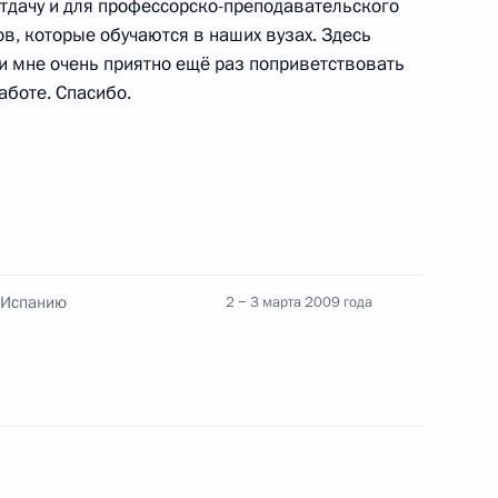
отдачу и для профессорско-преподавательского
ль
тов, которые обучаются в наших вузах. Здесь
и мне очень приятно ещё раз поприветствовать
аботе. Спасибо.
кой Республики Али Абдаллой
1
в Испанию
2 − 3 марта 2009 года
нном заседании коллегии
ом заседании коллегии