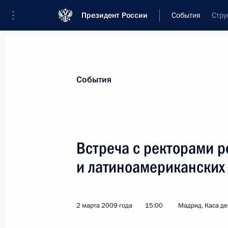
Президент России
События
Стру
Президент
Администрация
Государст
Новости
Стенограммы
Поездки
Те
События
Рубрикация материалов
Все материалы
Встреча с ректорами р
Послания Федеральному Собранию
и латиноамериканских
Заявления по важнейшим вопросам
Совещания, заседания, рабочие встречи
2 марта 2009 года
15:00
Мадрид, Каса д
Речи и обращения