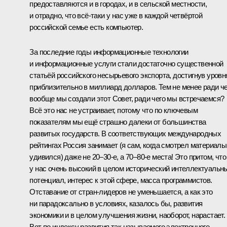
предоставляются и в городах, и в сельской местности,
и отрадно, что всё‑таки у нас уже в каждой четвёртой
российской семье есть компьютер.
За последние годы информационные технологии
и информационные услуги стали достаточно существенной
статьёй российского несырьевого экспорта, достигнув уровн
приблизительно в миллиард долларов. Тем не менее ради че
вообще мы создали этот Совет, ради чего мы встречаемся?
Всё это нас не устраивает, потому что по ключевым
показателям мы ещё страшно далеки от большинства
развитых государств. В соответствующих международных
рейтингах Россия занимает (я сам, когда смотрел материалы
удивился) даже не 20–30-е, а 70–80-е места! Это притом, что
у нас очень высокий в целом исторический интеллектуальн
потенциал, интерес к этой сфере, масса программистов.
Отставание от стран-лидеров не уменьшается, а как это
ни парадоксально в условиях, казалось бы, развития
экономики и в целом улучшения жизни, наоборот, нарастает.
Вот по индексу развития так называемого электронного