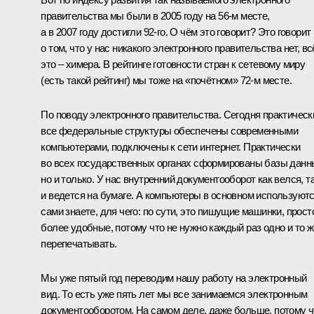
правительства мы были в 2005 году на 56-м месте,
а в 2007 году достигли 92-го. О чём это говорит? Это говорит
о том, что у нас никакого электронного правительства нет, вс
это – химера. В рейтинге готовности стран к сетевому миру
(есть такой рейтинг) мы тоже на «почётном» 72-м месте.
По поводу электронного правительства. Сегодня практическ
все федеральные структуры обеспечены современными
компьютерами, подключены к сети интернет. Практически
во всех государственных органах сформированы базы данн
но и только. У нас внутренний документооборот как велся, т
и ведется на бумаге. А компьютеры в основном используютс
сами знаете, для чего: по сути, это пишущие машинки, прост
более удобные, потому что не нужно каждый раз одно и то ж
перепечатывать.
Мы уже пятый год переводим нашу работу на электронный
вид. То есть уже пять лет мы все занимаемся электронным
документооборотом. На самом деле, даже больше, потому ч