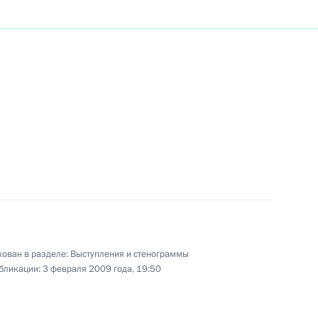
ть следующие материалы
ийско-киргизских
1
ргизии Курманбеком
1
ован в разделе:
Выступления и стенограммы
бликации:
3 февраля 2009 года, 19:50