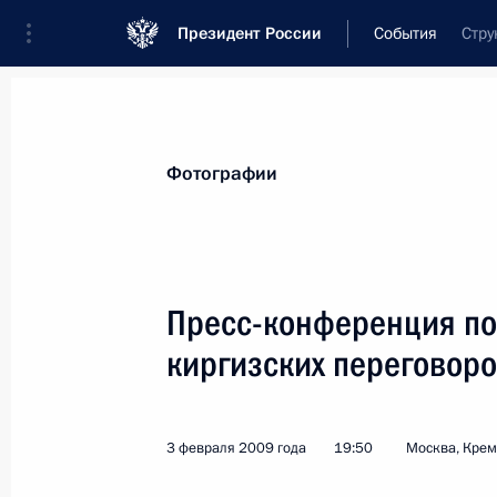
Президент России
События
Стру
Президент
Администрация
Государст
Новости
Стенограммы
Поездки
Те
Фотографии
Рубрикация материалов
Все материалы
Пресс-конференция по
Послания Федеральному Собранию
киргизских переговор
Заявления по важнейшим вопросам
Совещания, заседания, рабочие встречи
3 февраля 2009 года
19:50
Москва, Кре
Речи и обращения