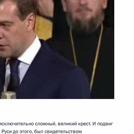
рственного Совета Союзного
1
оруссии Александром
1
в честь архиереев –
исключительно сложный, великий крест. И подвиг
ской православной церкви
 Руси до этого, был свидетельством