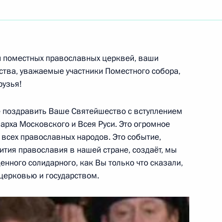
ть следующие материалы
 поместных православных церквей, ваши
тва, уважаемые участники Поместного собора,
рузья!
ийско-киргизских
1
е поздравить Ваше Святейшество с вступлением
арха Московского и Всея Руси. Это огромное
 всех православных народов. Это событие,
ития православия в нашей стране, создаёт, мы
енного солидарного, как Вы только что сказали,
ргизии Курманбеком
1
церковью и государством.