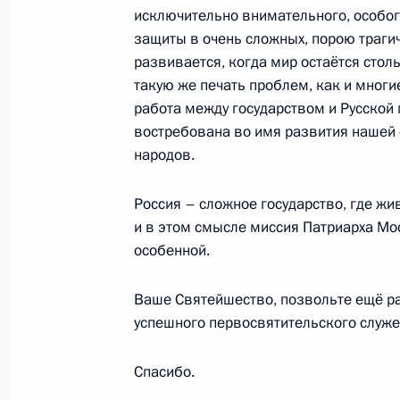
2 февраля 2009 года, 12:00
Москва, Большо
исключительно внимательного, особого
защиты в очень сложных, порою трагич
развивается, когда мир остаётся стол
такую же печать проблем, как и многи
Дмитрий Медведев предложил вуза
работа между государством и Русской
за обучение, не индексируя её со
востребована во имя развития нашей 
курса
народов.
2 февраля 2009 года, 10:30
Россия – сложное государство, где жи
и в этом смысле миссия Патриарха Мо
1 февраля 2009 года, воскресенье
особенной.
Выступление на церемонии интрон
Ваше Святейшество, позвольте ещё ра
Московского и всея Руси Кирилла
успешного первосвятительского служе
1 февраля 2009 года, 13:00
Москва, храм Х
Спасибо.