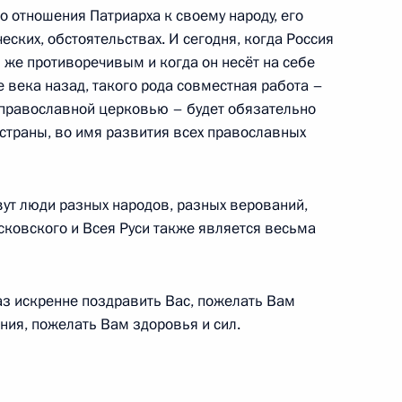
й Кремлёвский дворец
 отношения Патриарха к своему народу, его
еских, обстоятельствах. И сегодня, когда Россия
ь же противоречивым и когда он несёт на себе
е века назад, такого рода совместная работа –
м зафиксировать плату
 православной церковью – будет обязательно
образно изменению валютного
страны, во имя развития всех православных
вут люди разных народов, разных верований,
сковского и Всея Руси также является весьма
изации Патриарха
3м
з искренне поздравить Вас, пожелать Вам
ния, пожелать Вам здоровья и сил.
риста Спасителя