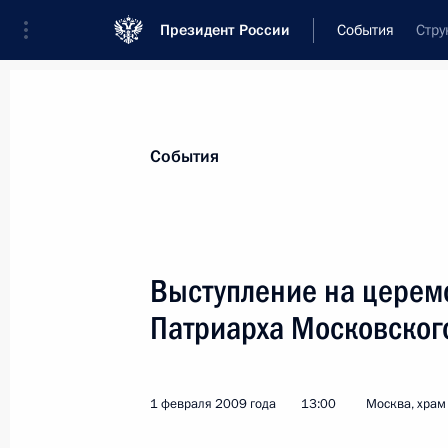
Президент России
События
Стру
Президент
Администрация
Государст
Новости
Стенограммы
Поездки
Те
События
Рубрикация материалов
Все материалы
Выступление на церем
Послания Федеральному Собранию
Патриарха Московского
Заявления по важнейшим вопросам
Совещания, заседания, рабочие встречи
1 февраля 2009 года
13:00
Москва, храм
Речи и обращения