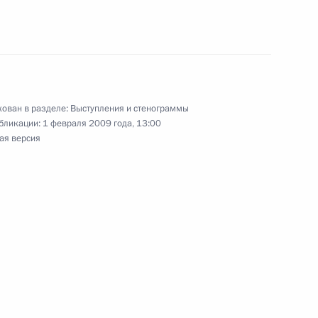
ному телевидению
1
ован в разделе:
Выступления и стенограммы
бликации:
1 февраля 2009 года, 13:00
говоров в расширенном
ая версия
й Кремлёвский дворец
дании коллегии Федеральной