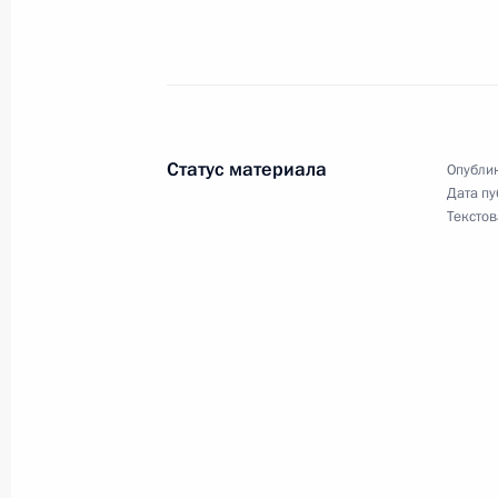
30 января 2009 года, пятница
Интервью Болгарскому националь
30 января 2009 года, 21:45
Статус материала
Опублик
Дата пу
Начало российско-кубинских пере
Текстов
составе
30 января 2009 года, 14:20
Москва, Большо
29 января 2009 года, четверг
Выступление на расширенном засе
службы безопасности