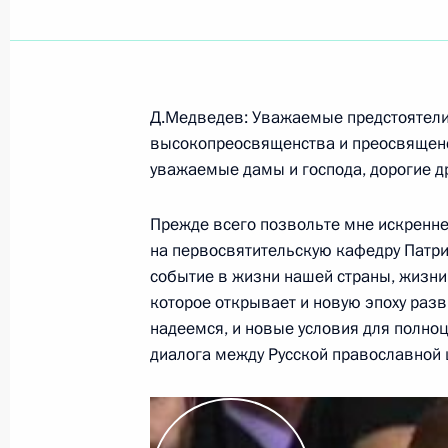
Показа
Д.Медведев: Уважаемые предстоятели
3 февраля 2009 года, вторник
высокопреосвященства и преосвященс
уважаемые дамы и господа, дорогие д
Пресс-конференция по итогам росс
переговоров
Прежде всего позвольте мне искренн
3 февраля 2009 года, 19:50
Москва, Кремль
на первосвятительскую кафедру Патри
событие в жизни нашей страны, жизни
которое открывает и новую эпоху разв
надеемся, и новые условия для полноц
Начало встречи с Президентом Ки
диалога между Русской православной 
Бакиевым
3 февраля 2009 года, 19:45
Москва, Кремль