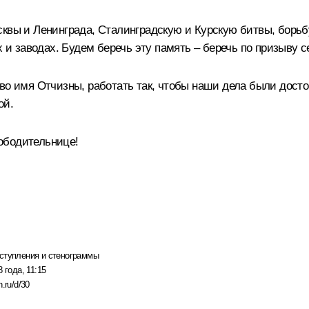
сквы и Ленинграда, Сталинградскую и Курскую битвы, борьб
х и заводах. Будем беречь эту память – беречь по призыву с
во имя Отчизны, работать так, чтобы наши дела были дост
ой.
ободительнице!
ступления и стенограммы
 года, 11:15
n.ru/d/30