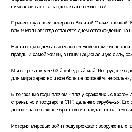
символом нашего национального единства!
Приветствую всех ветеранов Великой Отечественной! В
вам 9 Мая навсегда останется днём освобождения наше
Наши отцы и деды вынесли нечеловеческие испытания,
правды и самой жизни, в нашу национальную силу, са
Мы встречаем уже 63-й победный май. Но трудные го
для мира характер и всё больше осознаём, насколько 
В те грозные годы плечом к плечу сражались с враго
страны, но и государств СНГ, дальнего зарубежья. Ег
дороже наше вековое братство и солидарность, тем вы
История мировых войн предупреждает: вооруженные ко