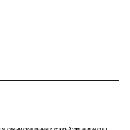
ным, самым священным и который уже навеки стал