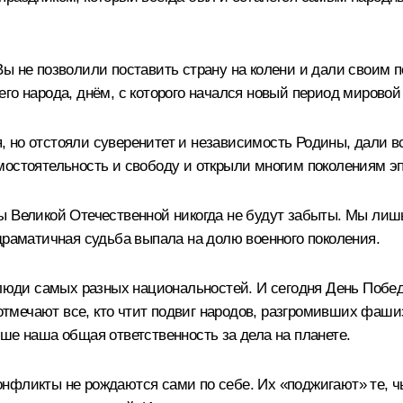
ы не позволили поставить страну на колени и дали своим п
го народа, днём, с которого начался новый период мировой
 но отстояли суверенитет и независимость Родины, дали вс
мостоятельность и свободу и открыли многим поколениям э
ды Великой Отечественной никогда не будут забыты. Мы ли
драматичная судьба выпала на долю военного поколения.
м люди самых разных национальностей. И сегодня День Поб
о отмечают все, кто чтит подвиг народов, разгромивших фа
ше наша общая ответственность за дела на планете.
нфликты не рождаются сами по себе. Их «поджигают» те, ч