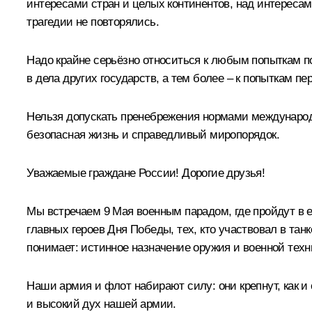
интересами стран и целых континентов, над интереса
трагедии не повторялись.
Надо крайне серьёзно относиться к любым попыткам п
в дела других государств, а тем более – к попыткам пе
Нельзя допускать пренебрежения нормами международн
безопасная жизнь и справедливый миропорядок.
Уважаемые граждане России! Дорогие друзья!
Мы встречаем 9 Мая военным парадом, где пройдут в 
главных героев Дня Победы, тех, кто участвовал в та
понимает: истинное назначение оружия и военной техн
Наши армия и флот набирают силу: они крепнут, как и
и высокий дух нашей армии.