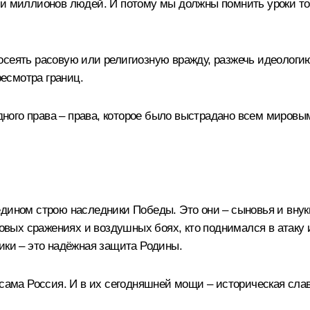
ми миллионов людей. И потому мы должны помнить уроки той
осеять расовую или религиозную вражду, разжечь идеологию
ресмотра границ.
ого права – права, которое было выстрадано всем мировым
едином строю наследники Победы. Это они – сыновья и внук
нковых сражениях и воздушных боях, кто поднимался в атаку
ики – это надёжная защита Родины.
 сама Россия. И в их сегодняшней мощи – историческая сла