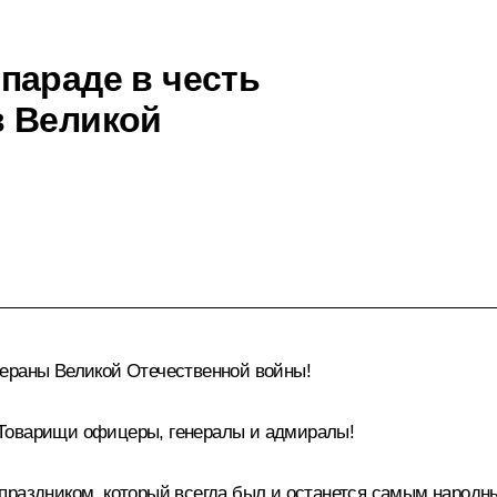
параде в честь
в Великой
тераны Великой Отечественной войны!
 Товарищи офицеры, генералы и адмиралы!
праздником, который всегда был и останется самым народ