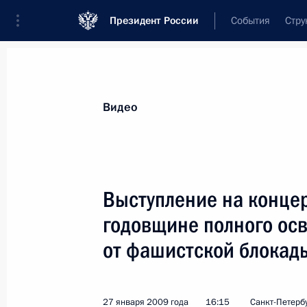
Президент России
События
Стру
Видеозаписи
Фотографии
Аудиозапи
Все материалы
Выступления
Совещан
Видео
Показа
Выступление на конце
годовщине полного ос
Выступление на концерте,
от фашистской блокад
посвящённом 65-й годовщине
полного освобождения Ленинграда
от фашистской блокады
27 января 2009 года
16:15
Санкт-Петерб