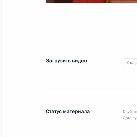
российского газа потребителям
в Европе
17 января 2009 года
Видео, 29 мин.
Загрузить видео
Станд
Статус материала
Опублик
Дата пу
Выступление на церемонии