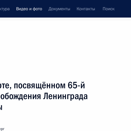
ктура
Видео и фото
Документы
Контакты
Поиск
си
ия, встречи
Встречи со СМИ
январь, 2009
ть следующие материалы
рте, посвящённом 65-й
вобождения Ленинграда
ы
Выступление на российско-
узбекистанских переговорах
в расширенном составе
ург