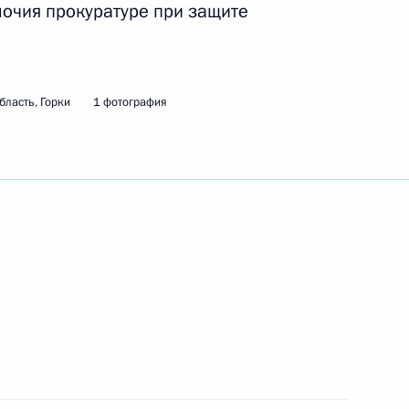
очия прокуратуре при защите
ть следующие материалы
бласть, Горки
1 фотография
ьтуры Александром Авдеевым
1
сть, Горки
рокурором Юрием Чайкой
1
сть, Горки
ия Медведева посвящена