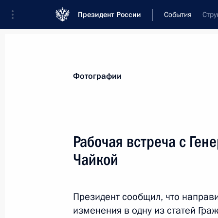
Президент России
События
Стру
Президент
Администрация
Государст
Новости
Стенограммы
Поездки
Те
Фотографии
Рубрикация материалов
Все материалы
Рабочая встреча с Ге
Послания Федеральному Собранию
Чайкой
Заявления по важнейшим вопросам
Совещания, заседания, рабочие встречи
Президент сообщил, что направи
Речи и обращения
изменения в одну из статей Гра