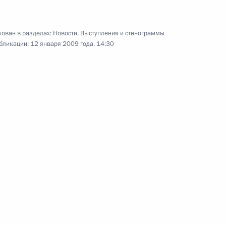
ого спорта в нашей стране
ован в разделах:
Новости
,
Выступления и стенограммы
бликации:
12 января 2009 года, 14:30
транных дел Сергеем
1
сть, Горки
ии независимых профсоюзов
1
сть, Горки