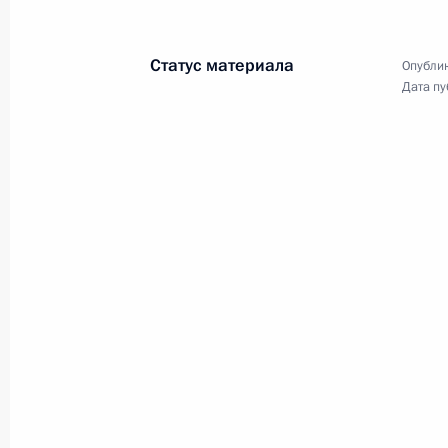
культуре отдыха и развитию массов
12 января 2009 года, 09:42
Сочи
Статус материала
Опублик
Дата пу
11 января 2009 года, воскресенье
Рабочая встреча с Министром инос
Лавровым
11 января 2009 года, 21:30
Московская обла
Встреча с председателем Федерац
Михаилом Шмаковым
11 января 2009 года, 18:30
Московская обла